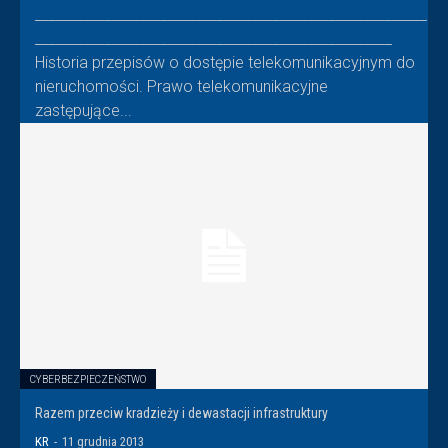
________________________________________________________
___________________________________________________
Historia przepisów o dostępie telekomunikacyjnym do
nieruchomości. Prawo telekomunikacyjne
zastępujące...
CYBERBEZPIECZEŃSTWO
Razem przeciw kradzieży i dewastacji infrastruktury
KR
-
11 grudnia 2013