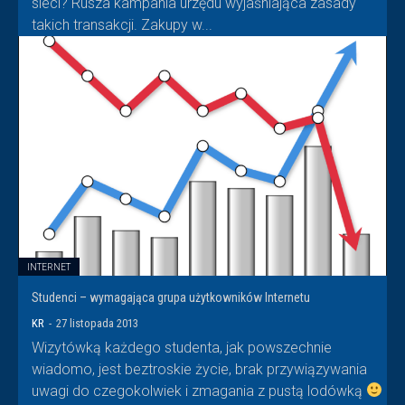
sieci? Rusza kampania urzędu wyjaśniająca zasady
takich transakcji. Zakupy w...
INTERNET
Studenci – wymagająca grupa użytkowników Internetu
KR
-
27 listopada 2013
Wizytówką każdego studenta, jak powszechnie
wiadomo, jest beztroskie życie, brak przywiązywania
uwagi do czegokolwiek i zmagania z pustą lodówką