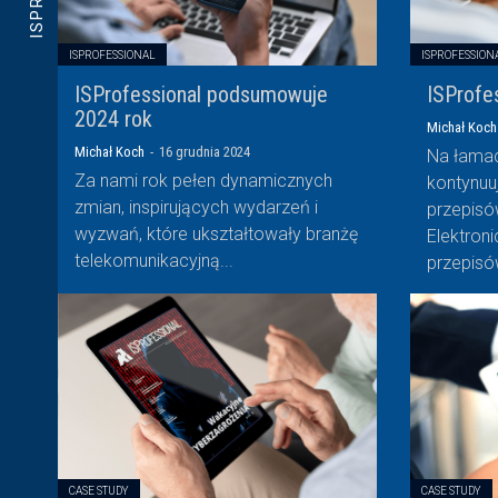
ISPROFESSIONAL
ISPROFESSION
ISProfessional podsumowuje
ISProfes
2024 rok
Michał Koch
Michał Koch
-
16 grudnia 2024
Na łamac
Za nami rok pełen dynamicznych
kontynuu
zmian, inspirujących wydarzeń i
przepisó
wyzwań, które ukształtowały branżę
Elektroni
telekomunikacyjną...
przepisów
CASE STUDY
CASE STUDY