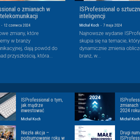
ssional o zmianach w
ISProfessional o sztuczn
 telekomunikacji
inteligencji
-
12 czerwca 2024
Michał Koch
-
7 maja 2024
we zmiany, które
Najnowsze wydanie ISProfe
jemy w branży
skupia się na temacie, który
nikacyjnej, dają powód do
dynamicznie zmienia oblicz
 nad przyszłością, która...
branż, w...
ISProfessional o tym,
ISProfess
jak mądrze
zmianach
inwestować
2024 roku
Michał Koch
Michał Koch
Niezła akcja –
Drugi num
podsumowanie roku w
ISProfessi