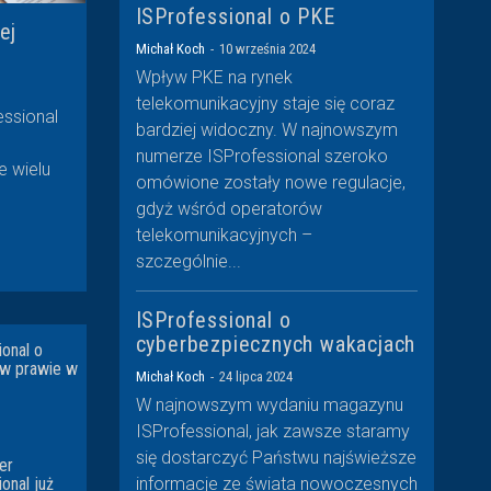
ISProfessional o PKE
ej
Michał Koch
-
10 września 2024
Wpływ PKE na rynek
telekomunikacyjny staje się coraz
ssional
bardziej widoczny. W najnowszym
numerze ISProfessional szeroko
e wielu
omówione zostały nowe regulacje,
gdyż wśród operatorów
telekomunikacyjnych –
szczególnie...
ISProfessional o
cyberbezpiecznych wakacjach
ional o
 w prawie w
Michał Koch
-
24 lipca 2024
W najnowszym wydaniu magazynu
ISProfessional, jak zawsze staramy
się dostarczyć Państwu najświeższe
er
informacje ze świata nowoczesnych
onal już