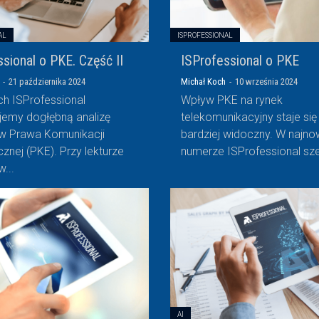
AL
ISPROFESSIONAL
sional o PKE. Część II
ISProfessional o PKE
-
21 października 2024
Michał Koch
-
10 września 2024
h ISProfessional
Wpływ PKE na rynek
jemy dogłębną analizę
telekomunikacyjny staje się
w Prawa Komunikacji
bardziej widoczny. W najn
cznej (PKE). Przy lekturze
numerze ISProfessional sze
...
AI