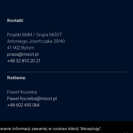
Kontakt:
Projekt MdM / Grupa MiŚOT
Antoniego Józefczaka 29/40
41-902 Bytom
prasa@misot.pl
+48 32 810 20 21
Reklama:
Paweł Kucieba
Pawel.Kucieba@misot.pl
+48 602 495 064
nie informacji zawartej w cookies kliknij "Akceptuję".