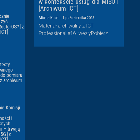
w kontekście usług dla MiŚOT
[Archiwum ICT]
cznie
Michał Koch
-
1 października 2023
czyć
Materiał archiwalny z ICT
RouterOS? [z
ICT]
Professional #16. wezlyPobierz
testy
wanego
 do pomiaru
 [z archiwum
ie Komisji
,
ności i
snych
ii – trwają
 5G [z
ICT]