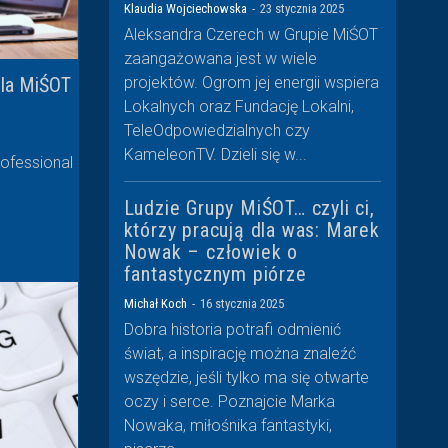
Klaudia Wojciechowska
-
23 stycznia 2025
Aleksandra Czerech w Grupie MiŚOT
zaangażowana jest w wiele
dla MiŚOT
projektów. Ogrom jej energii wspiera
Lokalnych oraz Fundację Lokalni,
TeleOdpowiedzialnych czy
KameleonTV. Dzieli się w...
rofessional
Ludzie Grupy MiŚOT… czyli ci,
którzy pracują dla was: Marek
Nowak – człowiek o
fantastycznym piórze
Michał Koch
-
16 stycznia 2025
Dobra historia potrafi odmienić
świat, a inspirację można znaleźć
wszędzie, jeśli tylko ma się otwarte
oczy i serce. Poznajcie Marka
Nowaka, miłośnika fantastyki,