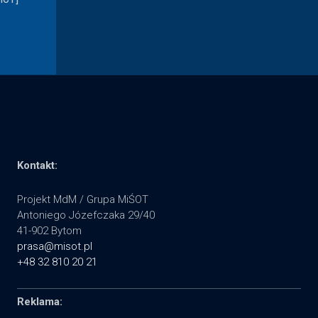
Kontakt:
Projekt MdM / Grupa MiŚOT
Antoniego Józefczaka 29/40
41-902 Bytom
prasa@misot.pl
+48 32 810 20 21
Reklama: