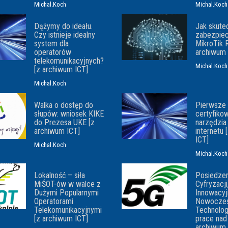
Michal.Koch
Michal.Koch
Dążymy do ideału.
Jak skute
Czy istnieje idealny
zabezpie
system dla
MikroTik 
operatorów
archiwum 
telekomunikacyjnych?
Michal.Koch
[z archiwum ICT]
Michal.Koch
Walka o dostęp do
Pierwsze 
słupów: wniosek KIKE
certyfiko
do Prezesa UKE [z
narzędzia
archiwum ICT]
internetu
ICT]
Michal.Koch
Michal.Koch
Lokalność – siła
Posiedzen
MiŚOT-ów w walce z
Cyfryzacji
Dużymi Popularnymi
Innowacyj
Operatorami
Nowocze
Telekomunikacyjnymi
Technolog
[z archiwum ICT]
prace nad
archiwum 