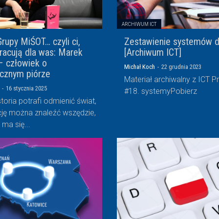
ARCHIWUM ICT
rupy MiŚOT… czyli ci,
Zestawienie systemów 
pracują dla was: Marek
[Archiwum ICT]
 człowiek o
Michał Koch
-
22 grudnia 2023
ycznym piórze
Materiał archiwalny z ICT P
-
16 stycznia 2025
#18. systemyPobierz
toria potrafi odmienić świat,
ację można znaleźć wszędzie,
o ma się...