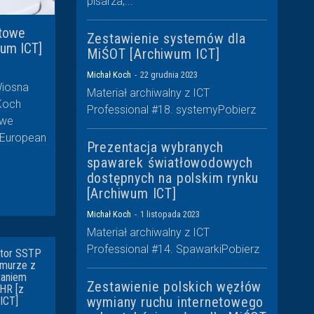
pisarza,...
itowe
Zestawienie systemów dla
wum ICT]
MiŚOT [Archiwum ICT]
Michał Koch
-
22 grudnia 2023
Wiosna
Materiał archiwalny z ICT
Professional #18. systemyPobierz
owe
Prezentacja wybranych
spawarek światłowodowych
dostępnych na polskim rynku
[Archiwum ICT]
Michał Koch
-
1 listopada 2023
Materiał archiwalny z ICT
Professional #14. SpawarkiPobierz
ator SSTP
murze z
taniem
Zestawienie polskich węzłów
CHR [z
wymiany ruchu internetowego
ICT]