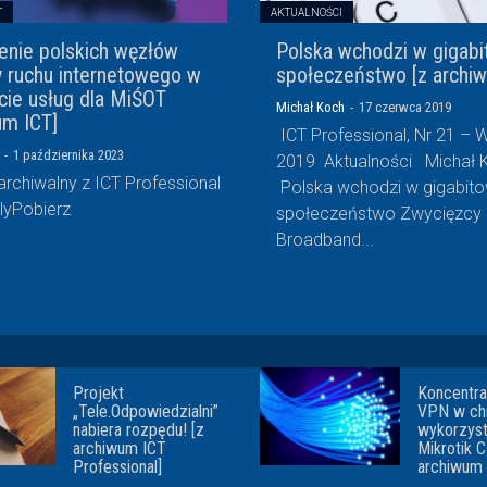
T
AKTUALNOŚCI
enie polskich węzłów
Polska wchodzi w gigab
 ruchu internetowego w
społeczeństwo [z archi
cie usług dla MiŚOT
Michał Koch
-
17 czerwca 2019
um ICT]
ICT Professional, Nr 21 – 
-
1 października 2023
2019 Aktualności Michał Koch
archiwalny z ICT Professional
Polska wchodzi w gigabit
wezlyPobierz
społeczeństwo Zwycięzcy European
Broadband...
Projekt
Koncentr
„Tele.Odpowiedzialni”
VPN w ch
nabiera rozpędu! [z
wykorzys
archiwum ICT
Mikrotik 
Professional]
archiwum 