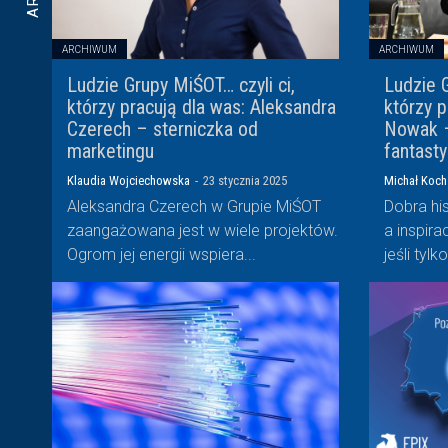
ARCHIWUM
ARCHIWUM
Ludzie Grupy MiŚOT… czyli ci,
Ludzie G
którzy pracują dla was: Aleksandra
którzy 
Czerech – sterniczka od
Nowak –
marketingu
fantast
Klaudia Wojciechowska
-
23 stycznia 2025
Michał Koch
Aleksandra Czerech w Grupie MiŚOT
Dobra his
zaangażowana jest w wiele projektów.
a inspir
Ogrom jej energii wspiera...
jeśli tylk