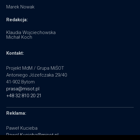
Marek Nowak
Redakcja:
Klaudia Wojciechowska
Michał Koch
Kontakt:
Projekt MdM / Grupa MiŚOT
Antoniego Józefczaka 29/40
41-902 Bytom
prasa@misot.pl
+48 32 810 20 21
Reklama:
Paweł Kucieba
Pawel.Kucieba@misot.pl