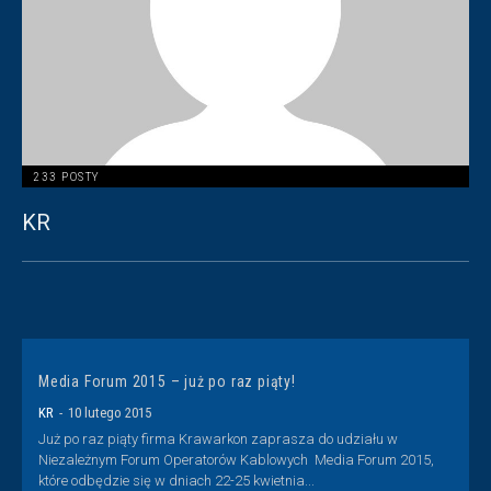
233 POSTY
KR
Media Forum 2015 – już po raz piąty!
KR
-
10 lutego 2015
Już po raz piąty firma Krawarkon zaprasza do udziału w
Niezależnym Forum Operatorów Kablowych Media Forum 2015,
które odbędzie się w dniach 22-25 kwietnia...