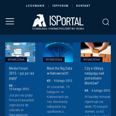
LOGOWANIE
ISPFORUM
KONTAKT
WYDARZENIA
WYDARZENIA
WYDARZENIA
Media Forum
Meet the Big Data
Czy e-Sklepy
2015 – już po raz
w Katowicach!
nadążają nad
piąty!
potrzebami
KR
-
9 lutego 2015
klientów?
KR
-
W czwartek, 19
10 lutego 2015
KR
-
6 lutego 2015
lutego br. w
Już po raz piąty
Katowicach po
W każdej minucie
firma Krawarkon
raz dwunasty
rejestruje się
zaprasza do
odbędzie się
około 70 nowych
udziału w
spotkanie z...
domen, co 60
Niezależnym