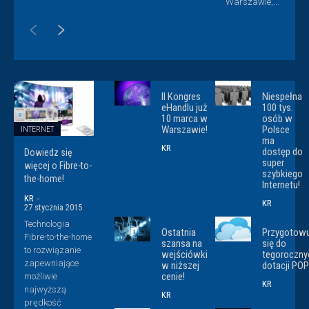
Warszawie,...
II Kongres
Niespełna
eHandlu już
100 tys.
10 marca w
osób w
Warszawie!
Polsce
INTERNET
ma
KR
dostęp do
Dowiedz się
super
więcej o Fibre-to-
szybkiego
the-home!
Internetu!
KR
-
KR
27 stycznia 2015
Technologia
Ostatnia
Przygotow
Fibre-to-the-home
szansa na
się do
to rozwiązanie
wejściówki
tegoroczny
zapewniające
w niższej
dotacji POP
cenie!
możliwie
KR
najwyższą
KR
prędkość