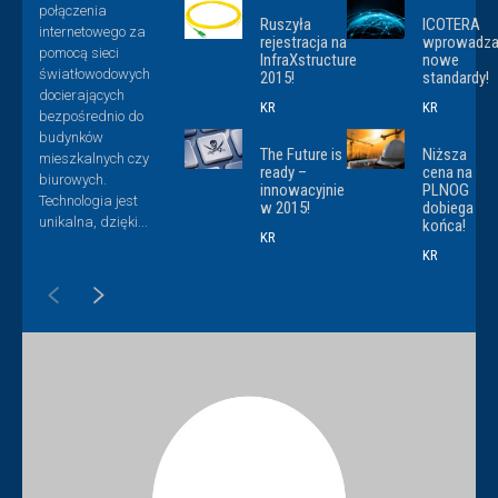
połączenia
Ruszyła
ICOTERA
internetowego za
rejestracja na
wprowadz
pomocą sieci
InfraXstructure
nowe
światłowodowych
2015!
standardy!
docierających
KR
KR
bezpośrednio do
budynków
The Future is
Niższa
mieszkalnych czy
ready –
cena na
biurowych.
innowacyjnie
PLNOG
Technologia jest
w 2015!
dobiega
unikalna, dzięki...
końca!
KR
KR