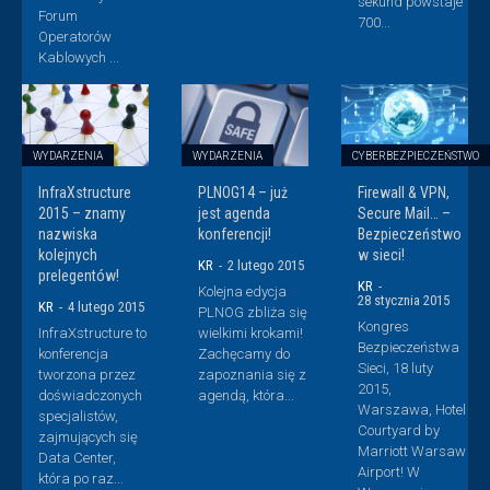
sekund powstaje
Forum
700...
Operatorów
Kablowych ...
WYDARZENIA
WYDARZENIA
CYBERBEZPIECZEŃSTWO
InfraXstructure
PLNOG14 – już
Firewall & VPN,
2015 – znamy
jest agenda
Secure Mail… –
nazwiska
konferencji!
Bezpieczeństwo
kolejnych
w sieci!
KR
-
2 lutego 2015
prelegentów!
KR
-
Kolejna edycja
28 stycznia 2015
KR
-
4 lutego 2015
PLNOG zbliża się
Kongres
InfraXstructure to
wielkimi krokami!
Bezpieczeństwa
konferencja
Zachęcamy do
Sieci, 18 luty
tworzona przez
zapoznania się z
2015,
doświadczonych
agendą, która...
Warszawa, Hotel
specjalistów,
Courtyard by
zajmujących się
Marriott Warsaw
Data Center,
Airport! W
która po raz...