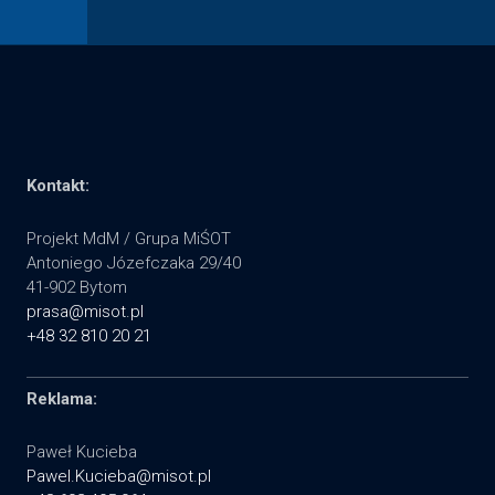
Kontakt:
Projekt MdM / Grupa MiŚOT
Antoniego Józefczaka 29/40
41-902 Bytom
prasa@misot.pl
+48 32 810 20 21
Reklama:
Paweł Kucieba
Pawel.Kucieba@misot.pl