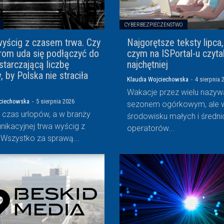
CYBERBEZPIECZEŃSTWO
yścig z czasem trwa. Czy
Najgorętsze teksty lipca,
rom uda się podłączyć do
czym na ISPortal-u czytal
starczającą liczbę
najchętniej
 by Polska nie straciła
Klaudia Wojciechowska
-
4 sierpnia 
Wakacje przez wielu nazyw
jciechowska
-
5 sierpnia 2026
sezonem ogórkowym, ale 
 czas urlopów, a w branży
środowisku małych i średni
nikacyjnej trwa wyścig z
operatorów...
Wszystko za sprawą...