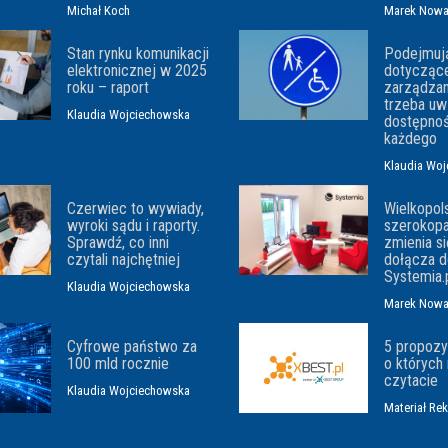
Michał Koch
Marek Now
Stan rynku komunikacji
Podejmują
elektronicznej w 2025
dotycząc
roku – raport
zarządzan
trzeba uw
Klaudia Wojciechowska
dostępnoś
każdego
Klaudia Wo
Czerwiec to wywiady,
Wielkopol
wyroki sądu i raporty.
szerokop
Sprawdź, co inni
zmienia si
czytali najchętniej
dołącza d
Systemia.
Klaudia Wojciechowska
Marek Now
Cyfrowe państwo za
5 propozyc
100 mld rocznie
o których 
czytacie
Klaudia Wojciechowska
Materiał Re