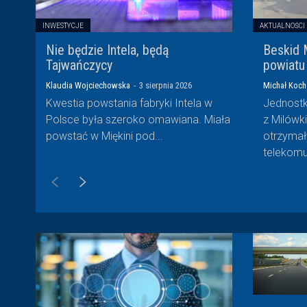
INWESTYCJE
AKTUALNOŚCI
Nie będzie Intela, będą
Beskid 
Tajwańczycy
powiatu
Klaudia Wojciechowska
-
3 sierpnia 2026
Michał Koch
Kwestia powstania fabryki Intela w
Jednostk
Polsce była szeroko omawiana. Miała
z Milówk
powstać w Miękini pod...
otrzymał
telekomun