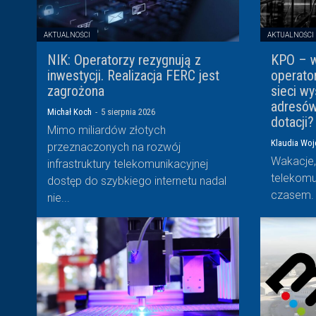
AKTUALNOŚCI
AKTUALNOŚCI
NIK: Operatorzy rezygnują z
KPO – w
inwestycji. Realizacja FERC jest
operato
zagrożona
sieci wy
adresów,
Michał Koch
-
5 sierpnia 2026
dotacji?
Mimo miliardów złotych
Klaudia Wo
przeznaczonych na rozwój
Wakacje,
infrastruktury telekomunikacyjnej
telekomu
dostęp do szybkiego internetu nadal
czasem. 
nie...