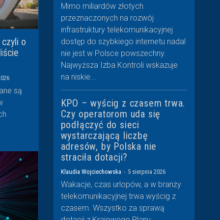
Mimo miliardów złotych
przeznaczonych na rozwój
infrastruktury telekomunikacyjnej
 czyli o
dostęp do szybkiego internetu nadal
iście
nie jest w Polsce powszechny.
Najwyższa Izba Kontroli wskazuje
na niskie...
2026
ane są
KPO – wyścig z czasem trwa.
w
Czy operatorom uda się
ch
podłączyć do sieci
wystarczającą liczbę
adresów, by Polska nie
straciła dotacji?
Klaudia Wojciechowska
-
5 sierpnia 2026
Wakacje, czas urlopów, a w branży
telekomunikacyjnej trwa wyścig z
czasem. Wszystko za sprawą
dotacji z Krajowego Planu