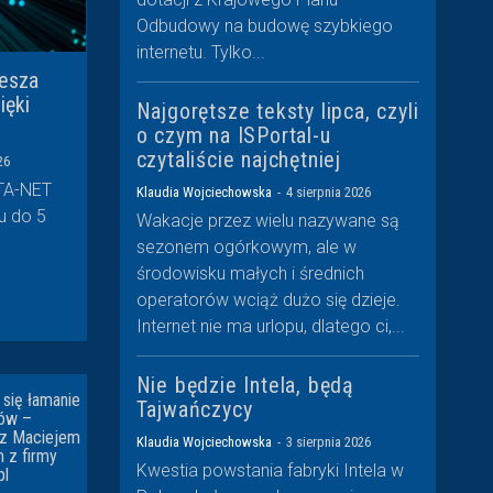
Odbudowy na budowę szybkiego
internetu. Tylko...
iesza
ięki
Najgorętsze teksty lipca, czyli
o czym na ISPortal-u
czytaliście najchętniej
26
STA-NET
Klaudia Wojciechowska
-
4 sierpnia 2026
u do 5
Wakacje przez wielu nazywane są
sezonem ogórkowym, ale w
środowisku małych i średnich
operatorów wciąż dużo się dzieje.
Internet nie ma urlopu, dlatego ci,...
Nie będzie Intela, będą
się łamanie
Tajwańczycy
pów –
z Maciejem
Klaudia Wojciechowska
-
3 sierpnia 2026
 z firmy
Kwestia powstania fabryki Intela w
pl