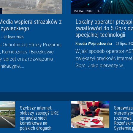
INFRASTRUKTURA
Media wspiera strażaków z
Lokalny operator przysp
 żywieckiego
światłowód do 5 Gb/s dz
specjalnej technologii
-
28 lipca 2026
Klaudia Wojciechowska
-
22 lipca 20
i Ochotniczej Straży Pożarnej
W jaki sposób operator A
i, Kamesznicy i Buczkowic
zwiększył prędkość internet
y sprzęt oraz rozwiązania
Gb/s. Jako pierwszy w...
ikacyjne,...
Szybszy internet,
Sprawdza 
słabszy zasięg? UKE
stereoty
sprawdzi sieci
rozmowa 
komórkowe na
Różańskim
polskich drogach
Systemia.