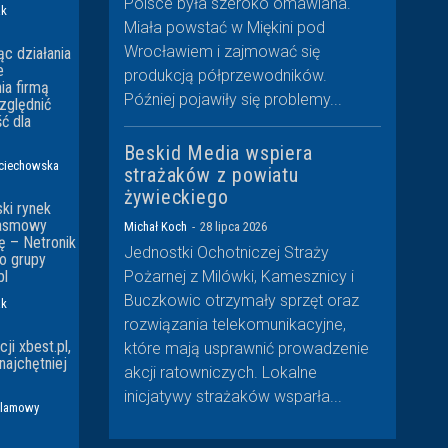
Polsce była szeroko omawiana.
ak
Miała powstać w Miękini pod
Wrocławiem i zajmować się
c działania
e
produkcją półprzewodników.
ia firmą
Później pojawiły się problemy...
zględnić
ć dla
Beskid Media wspiera
jciechowska
strażaków z powiatu
żywieckiego
ski rynek
asmowy
Michał Koch
-
28 lipca 2026
ę – Netronik
Jednostki Ochotniczej Straży
o grupy
pl
Pożarnej z Milówki, Kamesznicy i
Buczkowic otrzymały sprzęt oraz
ak
rozwiązania telekomunikacyjne,
ji xbest.pl,
które mają usprawnić prowadzenie
najchętniej
akcji ratowniczych. Lokalne
inicjatywy strażaków wsparła...
klamowy