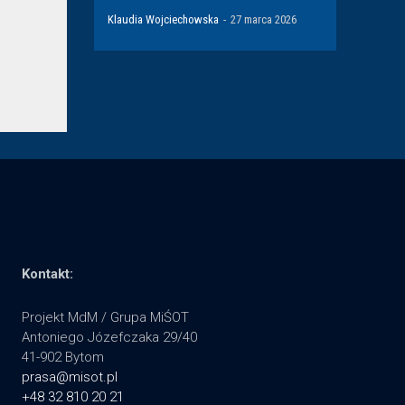
Klaudia Wojciechowska
-
27 marca 2026
Kontakt:
Projekt MdM / Grupa MiŚOT
Antoniego Józefczaka 29/40
41-902 Bytom
prasa@misot.pl
+48 32 810 20 21