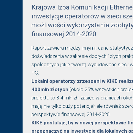
Krajowa Izba Komunikacji Ethernet
inwestycje operatorów w sieci sz
możliwości wykorzystania zdobyt
finansowej 2014-2020.
Raport zawiera między innymi: dane statysty
doświadczenia w zakresie dobrych i złych pr
społecznych jakie tworzą wybudowane sieci; 
PC.
Lokalni operatorzy zrzeszeni w KIKE realizu
400mln złotych
(około 25% wszystkich projek
projektu to 3-4 mln zł i zasięg w granicach o
mają nie tylko duży potencjał, ale również sz
perspektywie finansowej 2014-2020.
KIKE postuluje, by w nowej perspektywie f
przeznaczyć na inwestycje dla lokalnych o