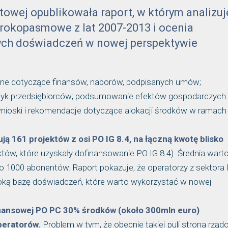
owej opublikowała raport, w którym analizuj
erokopasmowe z lat 2007-2013 i ocenia
ych doświadczeń w nowej perspektywie
czne dotyczące finansów, naborów, podpisanych umów;
aktyk przedsiębiorców; podsumowanie efektów gospodarczych 
wnioski i rekomendacje dotyczące alokacji środków w ramach
ją 161 projektów z osi PO IG 8.4, na łączną kwotę blisko
tów, które uzyskały dofinansowanie PO IG 8.4). Średnia wart
koło 1000 abonentów. Raport pokazuje, że operatorzy z sektor
eroką bazę doświadczeń, które warto wykorzystać w nowej
inansowej PO PC 30% środków (około 300mln euro)
peratorów.
Problem w tym, że obecnie takiej puli strona rzą