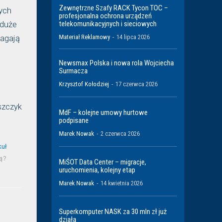
Zewnętrzne Szafy RACK Tycon TOC –
zych
profesjonalna ochrona urządzeń
telekomunikacyjnych i sieciowych
 duże
Materiał Reklamowy
-
14 lipca 2026
magają
Newsmax Polska i nowa rola Wojciecha
Surmacza
Krzysztof Kołodziej
-
17 czerwca 2026
szczyk
MdF – kolejne umowy hurtowe
podpisane
Marek Nowak
-
2 czerwca 2026
kuł
ą?
MiŚOT Data Center – migracje,
uruchomienia, kolejny etap
Marek Nowak
-
14 kwietnia 2026
Superkomputer NASK za 30 mln zł już
działa