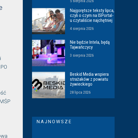
5 sierpnia 2026
e
Najgorętsze teksty lipca,
czyli o czym na ISPortal-
u czytaliście najchętniej
4 sierpnia 2026
Nie będzie Intela, będą
Tajwańczycy
3 sierpnia 2026
i
 PO
Beskid Media wspiera
strażaków z powiatu
żywieckiego
ość
28 lipca 2026
a MŚP
NAJNOWSZE
dowa