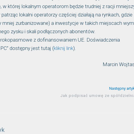
, w której lokalnym operatorom będzie trudniej z racji mniejs
atrząc lokalni operatorzy częściej działają na rynkach, gdzie
eny mniej zurbanizowane) a inwestycje w takich miejscach wy
ego zysku i skali podłączonych abonentów.
 szerokopasmowe z dofinansowaniem UE. Doświadczenia
C” dostępny jest tutaj (
kliknij link
).
Marcin Wojta
Następny arty
Jak podpisać umowę ze spółdzielni
yk