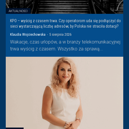
AKTUALNOŚCI
KPO – wyścig z czasem trwa. Czy operatorom uda się podłączyć do
sieci wystarczającą liczbę adresów, by Polska nie straciła dotacji?
Klaudia Wojciechowska
-
5 sierpnia 2026
Wakacje, czas urlopów, a w branży telekomunikacyjnej
trwa wyścig z czasem. Wszystko za sprawą...