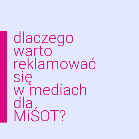
dlaczego
warto
reklamować
się
w mediach
dla
MiŚOT?