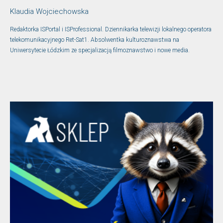
Klaudia Wojciechowska
Redaktorka ISPortal i ISProfessional. Dziennikarka telewizji lokalnego operatora
telekomunikacyjnego Ret-Sat1. Absolwentka kulturoznawstwa na
Uniwersytecie Łódzkim ze specjalizacją filmoznawstwo i nowe media.