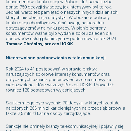
konsumentów i konkurencji w Polsce. Już sama liczba
ponad 750 decyzji świadczy, jak intensywny był to rok.
Jednak warto też pamiętać o naszych innych działaniach,
których nie obejmują statystyki. W obszarze ochrony
konkurencji chciałbym zwrócić uwagę na poradnik
dotyczący zmów na rynku pracy. W pionie ochrony
konsumentów ważne było wydanie zbioru zaleceń dla
dostawców usług płatniczych – podsumowuje rok 2024
Tomasz Chróstny, prezes UOKiK
.
Niedozwolone postanowienia w telekomunikacji
Rok 2024 to 41 postępowań w sprawie praktyk
naruszających zbiorowe interesy konsumentów oraz
dotyczących uznania postanowień wzorca umowy za
niedozwolone, które wszczął Prezes UOKiK. Prowadził
również 128 postępowań wyjaśniających.
Skutkiem tego było wydanie 70 decyzji, w których zostało
nałożonych 263 mln zł kar pieniężnych na przedsiębiorców, a
także 2,5 mln zł kar na osoby zarządzające.
Sankcje nie ominęły branży telekomunikacyjnej i pojawiły się