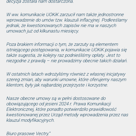
decyzja została nam dostarczona.
W ww. komunikacie UOKiK zarzucił nam także jednostronne
wprowadzenie do umów tzw. klauzuli inflacyjnej. Podkreślamy
jednak, że kwestionowanych zapisów nie ma w naszych
umowach już od kilkunastu miesięcy.
Poza brakiem informacji o tym, że zarzuty są elementem
istniejącego postępowania, w komunikacie UOKiK pojawia się
także sugestia, że kolejny raz podnieśliśmy opłaty. Jest to
niezgodne z prawdą – nie prowadzimy obecnie takich działań.
W ostatnich latach wdrożyliśmy również z własnej inicjatywy
szereg zmian, aby warunki umowne, które oferujemy naszym
klientom, były jak najbardziej przejrzyste i korzystne.
Nasze obecne umowy są w pełni dostosowane do
obowiązującego od jesieni 2024 r. Prawa Komunikacji
Elektronicznej, które ponadto potwierdziło prawidłowość
kwestionowanej przez Urząd metody wprowadzenia przez nas
klauzul modyfikacyjnych.
Biuro prasowe Vectry.
“