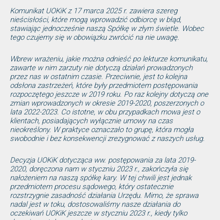
Komunikat UOKiK z 17 marca 2025 r. zawiera szereg
nieścisłości, które mogą wprowadzić odbiorcę w błąd,
stawiając jednocześnie naszą Spółkę w złym świetle. Wobec
tego czujemy się w obowiązku zwrócić na nie uwagę.
Wbrew wrażeniu, jakie można odnieść po lekturze komunikatu,
zawarte w nim zarzuty nie dotyczą działań prowadzonych
przez nas w ostatnim czasie. Przeciwnie, jest to kolejna
odsłona zastrzeżeń, które były przedmiotem postępowania
rozpoczętego jeszcze w 2019 roku. Po raz kolejny dotyczą one
zmian wprowadzonych w okresie 2019-2020, poszerzonych o
lata 2022-2023. Co istotne, w obu przypadkach mowa jest o
klientach, posiadających wyłącznie umowy na czas
nieokreślony. W praktyce oznaczało to grupę, która mogła
swobodnie i bez konsekwencji zrezygnować z naszych usług.
Decyzja UOKiK dotycząca ww. postępowania za lata 2019-
2020, doręczona nam w styczniu 2023 r., zakończyła się
nałożeniem na naszą spółkę kary. W tej chwili jest jednak
przedmiotem procesu sądowego, który ostatecznie
rozstrzygnie zasadność działania Urzędu. Mimo, że sprawa
nadal jest w toku, dostosowaliśmy nasze działania do
oczekiwań UOKiK jeszcze w styczniu 2023 r., kiedy tylko