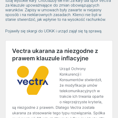
tutaj wysokie kary. Chociażby 68 mln za kary dla spół Vectra
za klauzule upoważniające do zmian obowiązujących
warunków. Zapisy w umowach były zawarte w niejasny
sposób i na nieklarownych zasadach. Klienci nie byli w
stanie stwierdzić, jak wpłynie to na wysokość rachunków.
Pojawiły się skargi do UOKiK i urząd zajął się tą sprawą.