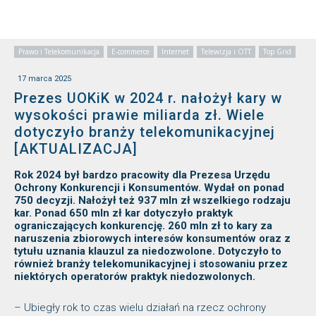
Prawo i Telekomunikacja
E-commerce
Internet
Telewizja i OTT
Top Grid
17 marca 2025
Prezes UOKiK w 2024 r. nałożył kary w
wysokości prawie miliarda zł. Wiele
dotyczyło branży telekomunikacyjnej
[AKTUALIZACJA]
Rok 2024 był bardzo pracowity dla Prezesa Urzędu
Ochrony Konkurencji i Konsumentów. Wydał on ponad
750 decyzji. Nałożył też 937 mln zł wszelkiego rodzaju
kar. Ponad 650 mln zł kar dotyczyło praktyk
ograniczających konkurencję. 260 mln zł to kary za
naruszenia zbiorowych interesów konsumentów oraz z
tytułu uznania klauzul za niedozwolone. Dotyczyło to
również branży telekomunikacyjnej i stosowaniu przez
niektórych operatorów praktyk niedozwolonych.
– Ubiegły rok to czas wielu działań na rzecz ochrony