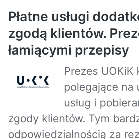
Płatne usługi dodat
zgodą klientów. Pre
łamiącymi przepisy
Prezes UOKiK k
polegające na
usług i pobiera
zgody klientów. Tym bardzi
odpowiedzialnością za re