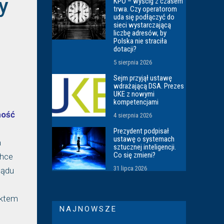
y
KPO – wyścig z czasem
trwa. Czy operatorom
uda się podłączyć do
sieci wystarczającą
liczbę adresów, by
Polska nie straciła
dotacji?
5 sierpnia 2026
Sejm przyjął ustawę
wdrażającą DSA. Prezes
UKE z nowymi
kompetencjami
ność
4 sierpnia 2026
Prezydent podpisał
ustawę o systemach
a
sztucznej inteligencji.
Co się zmieni?
chce
31 lipca 2026
sądu
nktem
NAJNOWSZE