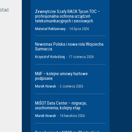
ostać
Zewnętrzne Szafy RACK Tycon TOC –
profesjonalna ochrona urządzeń
telekomunikacyjnych i sieciowych
Materiał Reklamowy
-
14 lipca 2026
Newsmax Polska i nowa rola Wojciecha
Surmacza
Krzysztof Kołodziej
-
17 czerwca 2026
MdF – kolejne umowy hurtowe
podpisane
Marek Nowak
-
2 czerwca 2026
MiŚOT Data Center – migracje,
uruchomienia, kolejny etap
Marek Nowak
-
14 kwietnia 2026