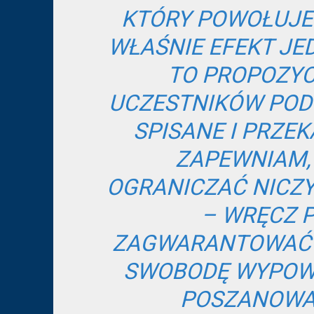
KTÓRY POWOŁUJE 
WŁAŚNIE EFEKT JE
TO PROPOZYC
UCZESTNIKÓW PODC
SPISANE I PRZE
ZAPEWNIAM,
OGRANICZAĆ NICZY
– WRĘCZ 
ZAGWARANTOWAĆ 
SWOBODĘ WYPOWI
POSZANOWAN