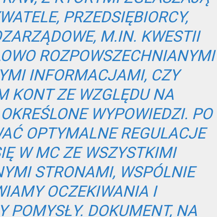
WATELE, PRZEDSIĘBIORCY,
ZARZĄDOWE, M.IN. KWESTII
LOWO ROZPOWSZECHNIANYMI
YMI INFORMACJAMI, CZY
 KONT ZE WZGLĘDU NA
 OKREŚLONE WYPOWIEDZI. PO
WAĆ OPTYMALNE REGULACJE
IĘ W MC ZE WSZYSTKIMI
YMI STRONAMI, WSPÓLNIE
IAMY OCZEKIWANIA I
 POMYSŁY. DOKUMENT, NA