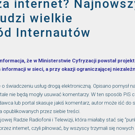
za internet? Najnowsz
udzi wielkie
ód Internautów
nformacja, że w Ministerstwie Cyfryzacji powstał projekt
informacji w sieci, a przy okazji ograniczającej niezależ
o świadczeniu usług drogą elektroniczną. Opisano pomysł n
rtale nie będą mogły usuwać komentarzy. W ten sposób PiS 
awca lub portal skasuje jakiś komentarz, autor może iść do 
 opublikowanych przez siebie treści.
wej Radzie Radiofonii i Telewizji, która miałaby stać się “pu
ez internet, czyli pilnować, by wszyscy trzymali się nowych