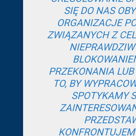
SIĘ DO NAS OBY
ORGANIZACJE PO
ZWIĄZANYCH Z CE
NIEPRAWDZIW
BLOKOWANIEM
PRZEKONANIA LUB
TO, BY WYPRACO
SPOTYKAMY S
ZAINTERESOWAN
PRZEDSTAW
KONFRONTUJEMY