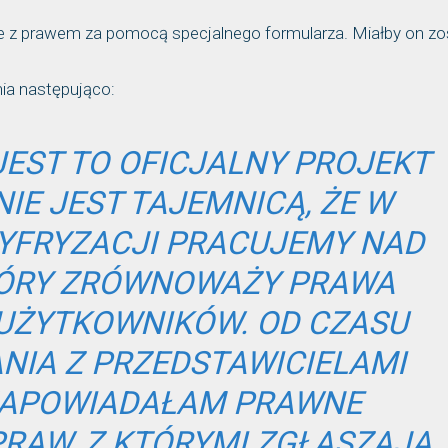
odne z prawem za pomocą specjalnego formularza. Miałby on z
ia następująco:
JEST TO OFICJALNY PROJEKT
IE JEST TAJEMNICĄ, ŻE W
CYFRYZACJI PRACUJEMY NAD
TÓRY ZRÓWNOWAŻY PRAWA
 UŻYTKOWNIKÓW. OD CZASU
NIA Z PRZEDSTAWICIELAMI
ZAPOWIADAŁAM PRAWNE
RAW, Z KTÓRYMI ZGŁASZAJĄ