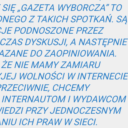
SIĘ „GAZETA WYBORCZA” TO
DNEGO Z TAKICH SPOTKAŃ. SĄ
JE PODNOSZONE PRZEZ
ZAS DYSKUSJI, A NASTĘPNIE
KAZANE DO ZAOPINIOWANIA.
 ŻE NIE MAMY ZAMIARU
JEJ WOLNOŚCI W INTERNECIE
PRZECIWNIE, CHCEMY
INTERNAUTOM I WYDAWCOM
EDZI PRZY JEDNOCZESNYM
IU ICH PRAW W SIECI.