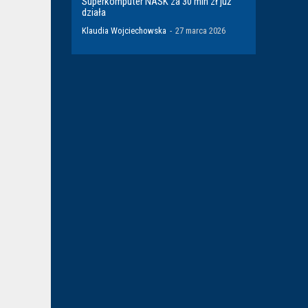
Superkomputer NASK za 30 mln zł już
działa
Klaudia Wojciechowska
-
27 marca 2026