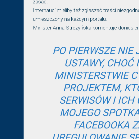
zasad.
Internauci mieliby też zgłaszać treści niezg
umieszczony na każdym portalu.
Minister Anna Streżyńska komentuje doniesien
PO PIERWSZE NIE 
USTAWY, CHOĆ N
MINISTERSTWIE 
PROJEKTEM, K
SERWISÓW I ICH
MOJEGO SPOTKA
FACEBOOKA 
UREGULOWANIE SP