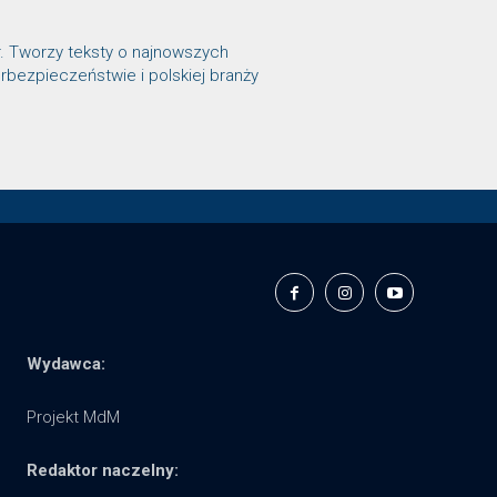
r. Tworzy teksty o najnowszych
rbezpieczeństwie i polskiej branży
Wydawca:
Projekt MdM
Redaktor naczelny: