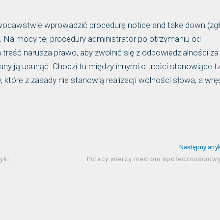
awodawstwie wprowadzić procedurę notice and take down (zgł
. Na mocy tej procedury administrator po otrzymaniu od
treść narusza prawo, aby zwolnić się z odpowiedzialności za
ny ją usunąć. Chodzi tu między innymi o treści stanowiące t
tóre z zasady nie stanowią realizacji wolności słowa, a wrę
Następny arty
yki
Polacy wierzą mediom społecznościow