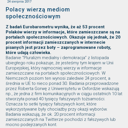
24 sierpnia 2017
Polacy wierzą mediom
społecznościowym
Z badań Eurobarometru wynika, że aż 53 procent
Polaków wierzy w informacje, które zamieszczane są na
portalach społecznościowych. Okazuje się jednak, że 20
procent informacji zamieszczanych w internecie
pisanych jest przez boty – zaprogramowane roboty,
które udają człowieka.
Badanie “Pluralizm medialny i demokracja” z listopada
ubiegłego roku pokazuje, że jesteśmy tym krajem w Unii
Europejskiej, który najmocniej wierzy w informacje
zamieszczane na portalach społecznościowych. W
Niemczech poziom ten wynosi zaledwie 24 procent, a
średnia w UE to nieco ponad 30. Badania przeprowadzone
przez Roberta Gorwę z Uniwersytetu w Oxfordzie wskazują
np., że jedna z firm komunikacyjnych w ciągu ostatnich 10 lat
stworzyła ponad 40 tysięcy fałszywych tożsamości.
Oznacza to setki tysięcy fałszywych kont, które
wykorzystywane były chociażby przy okazji wyborów.
Badania wskazują, że ok. 20 procent informacji
zamieszczanych na Twitterze pochodzi z fałszywych lub
mocno podejrzanych kont.