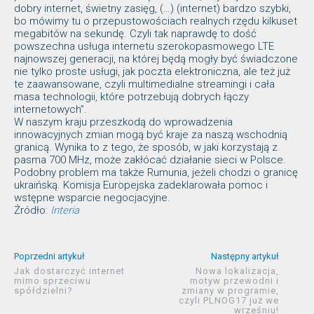
dobry internet, świetny zasięg, (…) (internet) bardzo szybki,
bo mówimy tu o przepustowościach realnych rzędu kilkuset
megabitów na sekundę. Czyli tak naprawdę to dość
powszechna usługa internetu szerokopasmowego LTE
najnowszej generacji, na której będą mogły być świadczone
nie tylko proste usługi, jak poczta elektroniczna, ale też już
te zaawansowane, czyli multimedialne streamingi i cała
masa technologii, które potrzebują dobrych łączy
internetowych”.
W naszym kraju przeszkodą do wprowadzenia
innowacyjnych zmian mogą być kraje za naszą wschodnią
granicą. Wynika to z tego, że sposób, w jaki korzystają z
pasma 700 MHz, może zakłócać działanie sieci w Polsce.
Podobny problem ma także Rumunia, jeżeli chodzi o granicę
ukraińską. Komisja Europejska zadeklarowała pomoc i
wstępne wsparcie negocjacyjne.
Źródło:
Interia
Poprzedni artykuł
Następny artykuł
Jak dostarczyć internet
Nowa lokalizacja,
mimo sprzeciwu
motyw przewodni i
spółdzielni?
zmiany w programie,
czyli PLNOG17 już we
wrześniu!