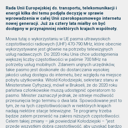
Rada Unii Europejskiej ds. transportu, telekomunikacji i
energii kilka dni temu podjęła decyzję w sprawie
wprowadzenia w całej Unii szerokopasmowego internetu
nowej generacji. Już za cztery lata miałby on być
dostępny w przynajmniej niektórych krajach wspólnoty.
Mowa tutaj o wykorzystaniu w UE pasma ultrawysokich
częstotliwości radiowych (UHF) 470-790 MHz, które obecnie
wykorzystywane jest głównie na potrzeby telewizyjnych
usług nadawczych. Do 2020 roku Unia chce udostępnienia
większej liczby częstotliwości w paśmie 700 MHz na
potrzeby usług mobilnych. Zdaniem unijnych urzędników,
takie pasmo jest doskonałe do dostarczania wysokiej
jakości usług dostępu do internetu, bez względu na miejsce
pobytu użytkownika. Witold Kołodziejski, sekretarz stanu w
Ministerstwie Cyfryzacji, mówił w Brukseli, że do 2020 roku
państwa członkowskie muszą udostępnić operatorom to
pasmo. Minister zaznaczył jednak, że istnieje możliwość
przesunięcia tego terminu o dwa lata. Spowodowane jest to
tym, że na tych częstotliwościach w niektórych krajach
nadają niektóre stacje telewizyjne. Te programy trzeba
będzie zatem przenieść na zakres niższych częstotliwości.
Celem takiej zmiany – jak powiedział Kołodziejski – “jest
przede wszystkim dobra częstotliwość, aby uzyskać bardzo