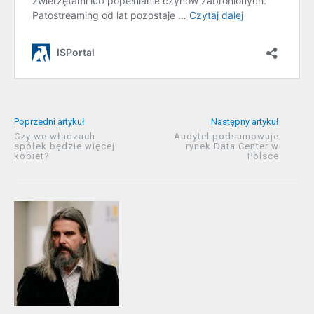
Poprzedni artykuł
Następny artykuł
Czy we władzach
Audytel podsumowuje
spółek będzie więcej
rynek Data Center w
kobiet?
Polsce