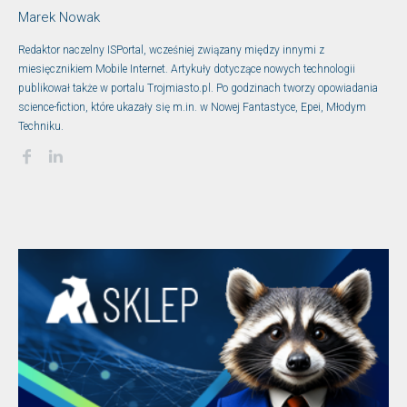
Marek Nowak
Redaktor naczelny ISPortal, wcześniej związany między innymi z
miesięcznikiem Mobile Internet. Artykuły dotyczące nowych technologii
publikował także w portalu Trojmiasto.pl. Po godzinach tworzy opowiadania
science-fiction, które ukazały się m.in. w Nowej Fantastyce, Epei, Młodym
Techniku.