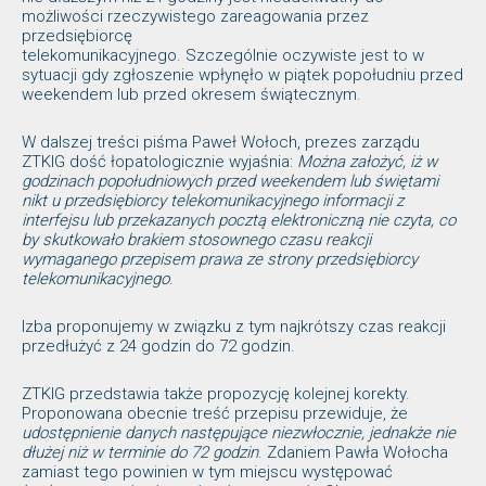
możliwości rzeczywistego zareagowania przez
przedsiębiorcę
telekomunikacyjnego. Szczególnie oczywiste jest to w
sytuacji gdy zgłoszenie wpłynęło w piątek popołudniu przed
weekendem lub przed okresem świątecznym.
W dalszej treści piśma Paweł Wołoch, prezes zarządu
ZTKIG dość łopatologicznie wyjaśnia:
Można założyć, iż w
godzinach popołudniowych przed weekendem lub świętami
nikt u przedsiębiorcy telekomunikacyjnego informacji z
interfejsu lub przekazanych pocztą elektroniczną nie czyta, co
by skutkowało brakiem stosownego czasu reakcji
wymaganego przepisem prawa ze strony przedsiębiorcy
telekomunikacyjnego
.
Izba proponujemy w związku z tym najkrótszy czas reakcji
przedłużyć z 24 godzin do 72 godzin.
ZTKIG przedstawia także propozycję kolejnej korekty.
Proponowana obecnie treść przepisu przewiduje, że
udostępnienie danych następujące niezwłocznie, jednakże nie
dłużej niż w terminie do 72 godzin
. Zdaniem Pawła Wołocha
zamiast tego powinien w tym miejscu występować