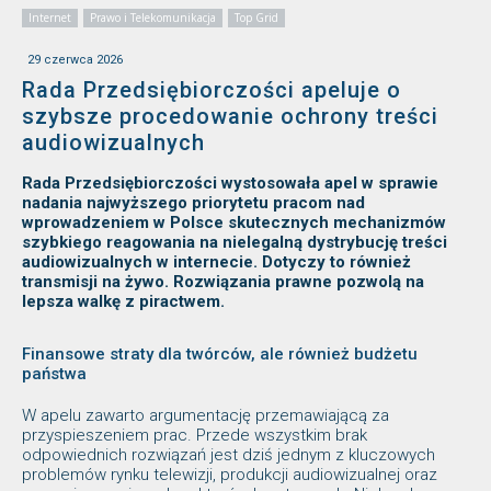
Internet
Prawo i Telekomunikacja
Top Grid
29 czerwca 2026
Rada Przedsiębiorczości apeluje o
szybsze procedowanie ochrony treści
audiowizualnych
Rada Przedsiębiorczości wystosowała apel w sprawie
nadania najwyższego priorytetu pracom nad
wprowadzeniem w Polsce skutecznych mechanizmów
szybkiego reagowania na nielegalną dystrybucję treści
audiowizualnych w internecie. Dotyczy to również
transmisji na żywo. Rozwiązania prawne pozwolą na
lepsza walkę z piractwem.
Finansowe straty dla twórców, ale również budżetu
państwa
W apelu zawarto argumentację przemawiającą za
przyspieszeniem prac. Przede wszystkim brak
odpowiednich rozwiązań jest dziś jednym z kluczowych
problemów rynku telewizji, produkcji audiowizualnej oraz