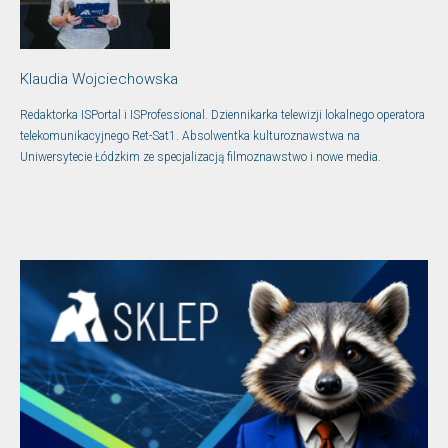
Klaudia Wojciechowska
Redaktorka ISPortal i ISProfessional. Dziennikarka telewizji lokalnego operatora
telekomunikacyjnego Ret-Sat1. Absolwentka kulturoznawstwa na
Uniwersytecie Łódzkim ze specjalizacją filmoznawstwo i nowe media.