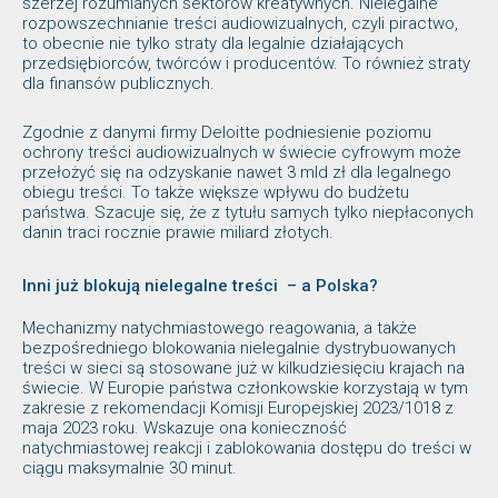
szerzej rozumianych sektorów kreatywnych. Nielegalne
rozpowszechnianie treści audiowizualnych, czyli piractwo,
to obecnie nie tylko straty dla legalnie działających
przedsiębiorców, twórców i producentów. To również straty
dla finansów publicznych.
Zgodnie z danymi firmy Deloitte podniesienie poziomu
ochrony treści audiowizualnych w świecie cyfrowym może
przełożyć się na odzyskanie nawet 3 mld zł dla legalnego
obiegu treści. To także większe wpływu do budżetu
państwa. Szacuje się, że z tytułu samych tylko niepłaconych
danin traci rocznie prawie miliard złotych.
Inni już blokują nielegalne treści – a Polska?
Mechanizmy natychmiastowego reagowania, a także
bezpośredniego blokowania nielegalnie dystrybuowanych
treści w sieci są stosowane już w kilkudziesięciu krajach na
świecie. W Europie państwa członkowskie korzystają w tym
zakresie z rekomendacji Komisji Europejskiej 2023/1018 z
maja 2023 roku. Wskazuje ona konieczność
natychmiastowej reakcji i zablokowania dostępu do treści w
ciągu maksymalnie 30 minut.