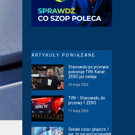
ARTYKUŁY POWIĄZANE
Stanowski po przerwie
pokonuje TVN. Kanał
ZERO już nadaje
20 maja 2026
TVN – Stanowski, do
przerwy 1:ZERO
11 maja 2026
Seriale coraz głupsze. I
nie, to nie jest przypadek