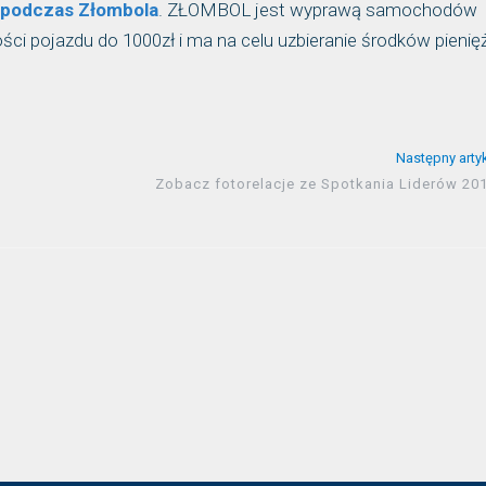
m podczas Złombola
. ZŁOMBOL jest wyprawą samochodów
ości pojazdu do 1000zł i ma na celu uzbieranie środków pieni
Następny arty
Zobacz fotorelacje ze Spotkania Liderów 201