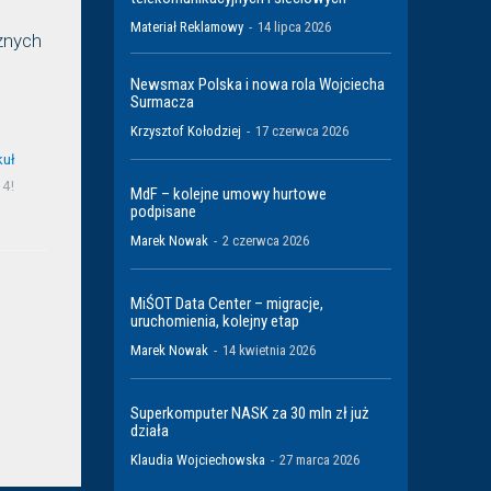
Materiał Reklamowy
-
14 lipca 2026
ężnych
Newsmax Polska i nowa rola Wojciecha
Surmacza
Krzysztof Kołodziej
-
17 czerwca 2026
kuł
4!
MdF – kolejne umowy hurtowe
podpisane
Marek Nowak
-
2 czerwca 2026
MiŚOT Data Center – migracje,
uruchomienia, kolejny etap
Marek Nowak
-
14 kwietnia 2026
Superkomputer NASK za 30 mln zł już
działa
Klaudia Wojciechowska
-
27 marca 2026