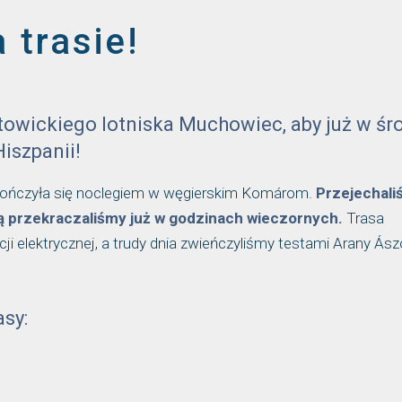
 trasie!
towickiego lotniska Muchowiec, aby już w śr
iszpanii!
kończyła się noclegiem w węgierskim Komárom.
Przejechali
ą przekraczaliśmy już w godzinach wieczornych.
Trasa
cji elektrycznej, a trudy dnia zwieńczyliśmy testami Arany Ás
sy: