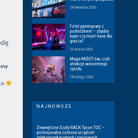
24 kwietnia 2026
Fotel gamingowy z
podnóżkiem – zbędny
bajer czy must-have dla
gracza?
odę
23 marca 2026
Magia MiŚOT-ów, czyli
atrakcje wiosennego
śmy
zjazdu
18 lutego 2026
zok
NAJNOWSZE
Zewnętrzne Szafy RACK Tycon TOC –
profesjonalna ochrona urządzeń
telekomunikacyjnych i sieciowych