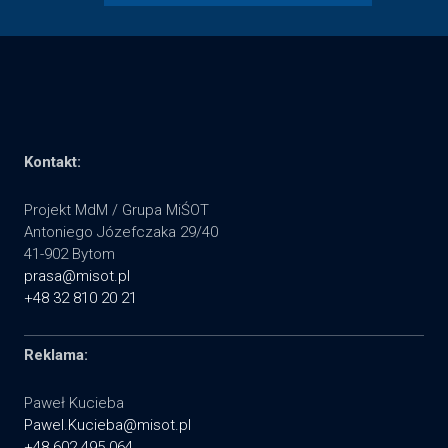
Kontakt:
Projekt MdM / Grupa MiŚOT
Antoniego Józefczaka 29/40
41-902 Bytom
prasa@misot.pl
+48 32 810 20 21
Reklama:
Paweł Kucieba
Pawel.Kucieba@misot.pl
+48 602 495 064