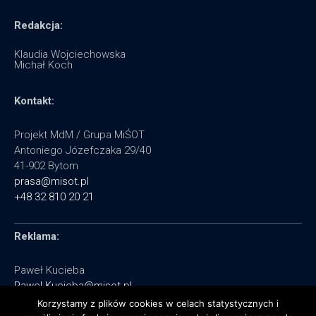
Redakcja:
Klaudia Wojciechowska
Michał Koch
Kontakt:
Projekt MdM / Grupa MiŚOT
Antoniego Józefczaka 29/40
41-902 Bytom
prasa@misot.pl
+48 32 810 20 21
Reklama:
Paweł Kucieba
Pawel.Kucieba@misot.pl
+48 602 495 064
Korzystamy z plików cookies w celach statystycznych i