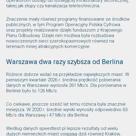
operatorom dostęp do istniejącej infrastruktury technicznej,
takiej jak słupy czy kanalizacja teletechniczna.
Znaczenie miały również programy finansowane ze środków
publicznych, w tym Program Operacyjny Polska Cyfrowa
oraz projekty realizowane dzięki funduszom z Krajowego
Planu Odbudowy. Dzięki nim możliwa była rozbudowa
nowoczesnych sieci szerokopasmowych również na
terenach mniej atrakcyjnych komercyjnie.
Warszawa dwa razy szybsza od Berlina
Różnice dobrze widać na przykładzie największych miast. W
pierwszym kwartale 2026 r. średnia prędkość pobierania
danych w Warszawie wyniosła 261 Mb/s. Dla porównania w
Berlinie było to 126 Mb/s.
Co ciekawe, jeszcze sześć lat temu różnica była znacznie
mniejsza. W 2020 r. średnie wyniki wynosiły odpowiednio 63
Mb/s dla Warszawy i 47 Mb/s dla Berlina.
Według danych speedtest.pl lepsze rezultaty od wielu
dużych niemieckich miast osiągają dziś również Kraków,