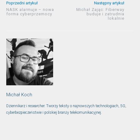
Poprzedni artykuł
Następny artykuł
NASK alarmuje – nowa
Michał Zając: Fiberway
forma cyberprzemocy
buduje i zatrudnia
lokalnie
Michał Koch
Dziennikarz i researcher. Tworzy teksty o najnowszych technologiach, 5G,
cyberbezpieczeństwie i polskiej branży telekomunikacyjnej.