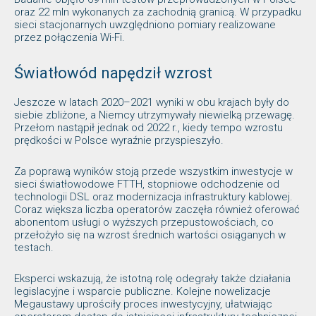
oraz 22 mln wykonanych za zachodnią granicą. W przypadku
sieci stacjonarnych uwzględniono pomiary realizowane
przez połączenia Wi-Fi.
Światłowód napędził wzrost
Jeszcze w latach 2020–2021 wyniki w obu krajach były do
siebie zbliżone, a Niemcy utrzymywały niewielką przewagę.
Przełom nastąpił jednak od 2022 r., kiedy tempo wzrostu
prędkości w Polsce wyraźnie przyspieszyło.
Za poprawą wyników stoją przede wszystkim inwestycje w
sieci światłowodowe FTTH, stopniowe odchodzenie od
technologii DSL oraz modernizacja infrastruktury kablowej.
Coraz większa liczba operatorów zaczęła również oferować
abonentom usługi o wyższych przepustowościach, co
przełożyło się na wzrost średnich wartości osiąganych w
testach.
Eksperci wskazują, że istotną rolę odegrały także działania
legislacyjne i wsparcie publiczne. Kolejne nowelizacje
Megaustawy uprościły proces inwestycyjny, ułatwiając