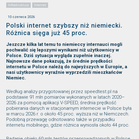
Infrastruktura
Internet
10 czerwca 2026
Polski internet szybszy niż niemiecki.
Różnica sięga już 45 proc.
Jeszcze kilka lat temu to niemieccy internauci mogli
pochwalić się lepszymi wynikami niż użytkownicy w
Polsce. Dziś sytuacja wygląda zupełnie inaczej.
Najnowsze dane pokazują, że średnie prędkości
internetu w Polsce należą do najwyższych w Europie, a
nasi użytkownicy wyraźnie wyprzedzili mieszkańców
Niemiec.
Według analizy przygotowanej przez speedtest.pl na
podstawie 91 mln pomiarów wykonanych w latach 2020–
2026 za pomocą aplikacji V-SPEED, średnia prędkość
pobierania danych w stacjonarnym internecie w Polsce była
w marcu 2026 r. o około 45 proc. wyższa niż w Niemczech.
Podobną przewagę odnotowano także w przypadku
internetu mobilnego, gdzie różnica wyniosła około 44 proc.
Badanie objęło 69 mln testów przeprowadzonych w Polsce