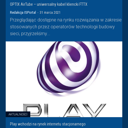
OPTIX AirTube – uniwersalny kabel kliencki FTTX
Redakcja ISPortal
-
31 marca 2021
Przeglądając dostępne na rynku rozwiązania w zakresie
stosowanych przez operatorów technologii budowy
sieci, przyjrzeliśmy...
AKTUALNOŚCI
Play wchodzi na rynek internetu stacjonarnego