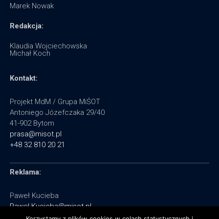
Marek Nowak
Redakcja:
Klaudia Wojciechowska
Michał Koch
Kontakt:
Projekt MdM / Grupa MiŚOT
Antoniego Józefczaka 29/40
41-902 Bytom
prasa@misot.pl
+48 32 810 20 21
Reklama:
Paweł Kucieba
Pawel.Kucieba@misot.pl
+48 602 495 064
Korzystamy z plików cookies w celach statystycznych i