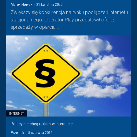
Marek Nowak
-
21 kwietnia 2020
Zwiększy się konkurencja na rynku podłączeń internetu
stacjonarnego. Operator Play przedstawił ofertę
sprzedaży w oparciu...
INTERNET
Polacy nie chcą reklam w internecie
Przemek
-
5 czerwca 2016