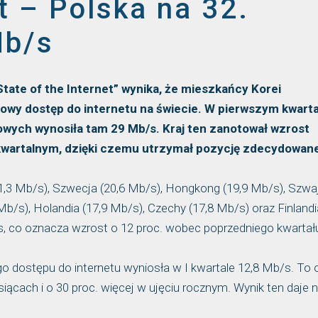
t – Polska na 32.
Mb/s
tate of the Internet” wynika, że mieszkańcy Korei
wy dostęp do internetu na świecie. W pierwszym kwarta
owych wynosiła tam 29 Mb/s. Kraj ten zanotował wzrost
i kwartalnym, dzięki czemu utrzymał pozycję zdecydowan
1,3 Mb/s), Szwecja (20,6 Mb/s), Hongkong (19,9 Mb/s), Szwaj
Mb/s), Holandia (17,9 Mb/s), Czechy (17,8 Mb/s) oraz Finlandi
/s, co oznacza wzrost o 12 proc. wobec poprzedniego kwartał
dostępu do internetu wyniosła w I kwartale 12,8 Mb/s. To 
siącach i o 30 proc. więcej w ujęciu rocznym. Wynik ten daje