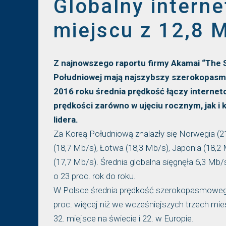
Globalny interne
miejscu z 12,8 
Z najnowszego raportu firmy Akamai “The S
Południowej mają najszybszy szerokopasmo
2016 roku średnia prędkość łączy internet
prędkości zarówno w ujęciu rocznym, jak 
lidera.
Za Koreą Południową znalazły się Norwegia (2
(18,7 Mb/s), Łotwa (18,3 Mb/s), Japonia (18,2 
(17,7 Mb/s). Średnia globalna sięgnęła 6,3 Mb
o 23 proc. rok do roku.
W Polsce średnia prędkość szerokopasmowego 
proc. więcej niż we wcześniejszych trzech mie
32. miejsce na świecie i 22. w Europie.