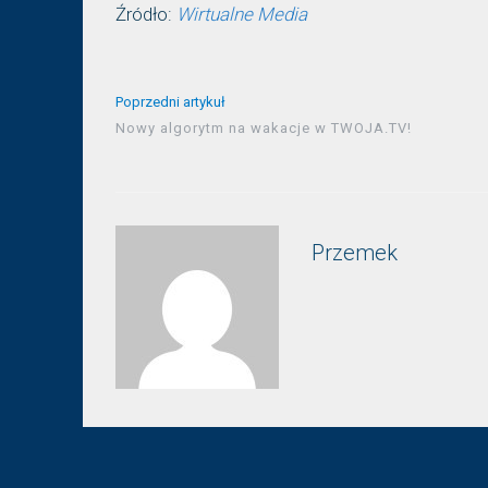
Źródło:
Wirtualne Media
Poprzedni artykuł
Nowy algorytm na wakacje w TWOJA.TV!
Przemek