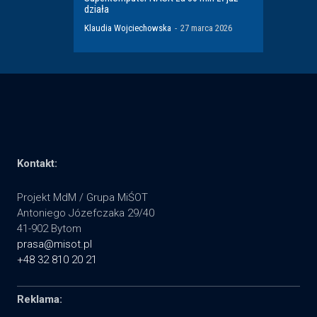
działa
Klaudia Wojciechowska
-
27 marca 2026
Kontakt:
Projekt MdM / Grupa MiŚOT
Antoniego Józefczaka 29/40
41-902 Bytom
prasa@misot.pl
+48 32 810 20 21
Reklama: