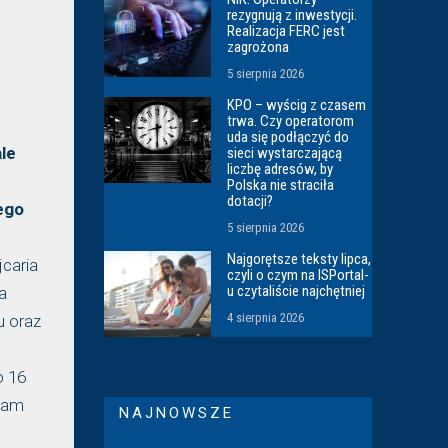
rezygnują z inwestycji.
Realizacja FERC jest
zagrożona
5 sierpnia 2026
KPO – wyścig z czasem
trwa. Czy operatorom
uda się podłączyć do
le
sieci wystarczającą
liczbę adresów, by
Polska nie straciła
dotacji?
ego
5 sierpnia 2026
Najgorętsze teksty lipca,
caria
czyli o czym na ISPortal-
u czytaliście najchętniej
a
4 sierpnia 2026
u oraz
o 16
 nam
NAJNOWSZE