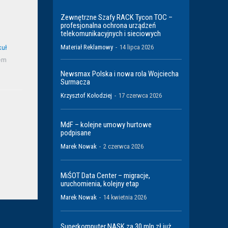
Zewnętrzne Szafy RACK Tycon TOC –
profesjonalna ochrona urządzeń
telekomunikacyjnych i sieciowych
Materiał Reklamowy
-
14 lipca 2026
kuł
mem
Newsmax Polska i nowa rola Wojciecha
Surmacza
Krzysztof Kołodziej
-
17 czerwca 2026
MdF – kolejne umowy hurtowe
podpisane
Marek Nowak
-
2 czerwca 2026
MiŚOT Data Center – migracje,
uruchomienia, kolejny etap
Marek Nowak
-
14 kwietnia 2026
Superkomputer NASK za 30 mln zł już