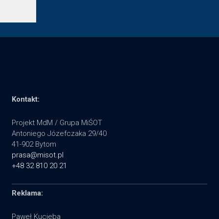
Kontakt:
Projekt MdM / Grupa MiŚOT
Antoniego Józefczaka 29/40
41-902 Bytom
prasa@misot.pl
+48 32 810 20 21
Reklama:
Paweł Kucieba