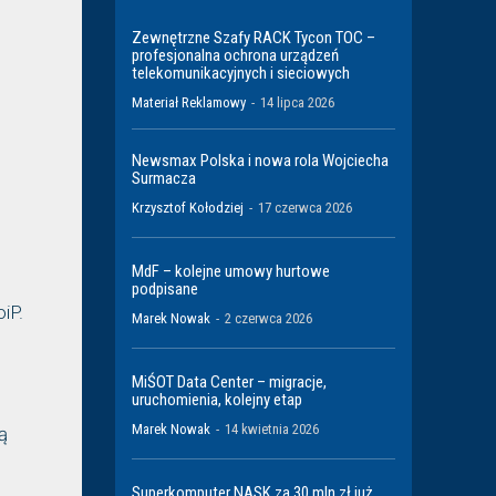
Zewnętrzne Szafy RACK Tycon TOC –
profesjonalna ochrona urządzeń
telekomunikacyjnych i sieciowych
Materiał Reklamowy
-
14 lipca 2026
Newsmax Polska i nowa rola Wojciecha
Surmacza
Krzysztof Kołodziej
-
17 czerwca 2026
MdF – kolejne umowy hurtowe
podpisane
iP.
Marek Nowak
-
2 czerwca 2026
MiŚOT Data Center – migracje,
uruchomienia, kolejny etap
Marek Nowak
-
14 kwietnia 2026
ą
Superkomputer NASK za 30 mln zł już