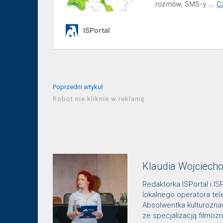
Poprzedni artykuł
Robot nie kliknie w reklamę
Klaudia Wojciech
Redaktorka ISPortal i IS
lokalnego operatora te
Absolwentka kulturozn
ze specjalizacją filmo