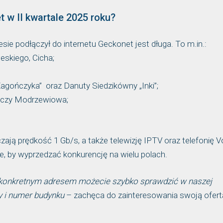
t w II kwartale 2025 roku?
sie podłączył do internetu Geckonet jest długa. To m.in.:
eskiego, Cicha;
agończyka” oraz Danuty Siedzikówny „Inki”;
ta czy Modrzewiowa;
zają prędkość 1 Gb/s, a także telewizję IPTV oraz telefonię Vo
e, by wyprzedzać konkurencję na wielu polach.
 konkretnym adresem możecie szybko sprawdzić w naszej
y i numer budynku
– zachęca do zainteresowania swoją ofert