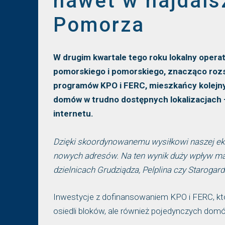
nawet w najdals
Pomorza
W drugim kwartale tego roku lokalny operat
pomorskiego i pomorskiego, znacząco rozsz
programów KPO i FERC, mieszkańcy kolejny
domów w trudno dostępnych lokalizacjach –
internetu.
Dzięki skoordynowanemu wysiłkowi naszej ekip
nowych adresów. Na ten wynik duży wpływ maj
dzielnicach Grudziądza, Pelplina czy Staroga
Inwestycje z dofinansowaniem KPO i FERC, któr
osiedli bloków, ale również pojedynczych do