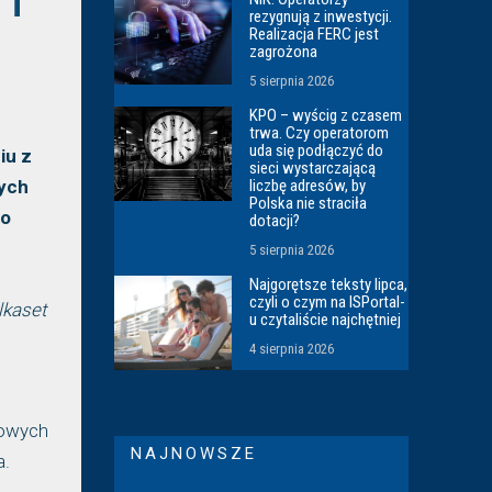
 i
rezygnują z inwestycji.
Realizacja FERC jest
zagrożona
5 sierpnia 2026
KPO – wyścig z czasem
trwa. Czy operatorom
uda się podłączyć do
iu z
sieci wystarczającą
zych
liczbę adresów, by
Polska nie straciła
go
dotacji?
5 sierpnia 2026
Najgorętsze teksty lipca,
czyli o czym na ISPortal-
lkaset
u czytaliście najchętniej
4 sierpnia 2026
nowych
NAJNOWSZE
a.