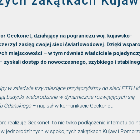
zych zakątkach Kujaw
or Geckonet, działający na pograniczu woj. kujawsko-
erzył zasięg swojej sieci światłowodowej. Dzięki wsparc
ch miejscowości – w tym również właściciele pojedync
 zyskali dostęp do nowoczesnego, szybkiego i stabilne
y w zaledwie trzy miesiące przyłączyliśmy do sieci FTTH ki
ą budynki wielorodzinne w dynamicznie rozwijających się
rdu Gdańskiego
– napisał w komunikacie Geckonet.
e realizuje Geckonet, to nie tylko podłączenie internetu do 
mów jednorodzinnych w spokojnych zakątkach Kujaw i Pomorz