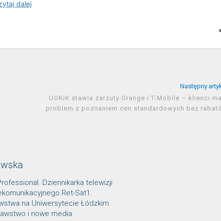
Następny arty
UOKiK stawia zarzuty Orange i T-Mobile – klienci m
problem z poznaniem cen standardowych bez rabat
owska
Professional. Dziennikarka telewizji
lekomunikacyjnego Ret-Sat1.
awstwa na Uniwersytecie Łódzkim
znawstwo i nowe media.