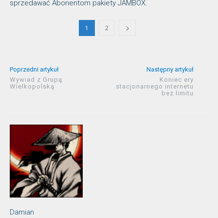
sprzedawać Abonentom pakiety JAMBOX.
1
2
Poprzedni artykuł
Następny artykuł
Wywiad z Grupą
Koniec ery
Wielkopolską
stacjonarnego internetu
bez limitu
Damian