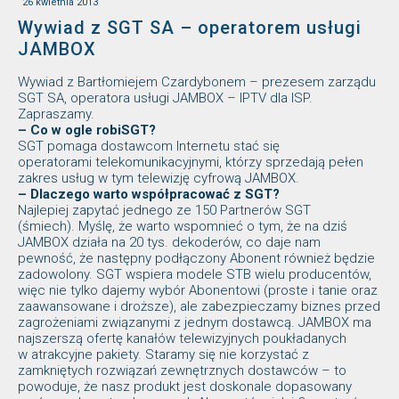
26 kwietnia 2013
Wywiad z SGT SA – operatorem usługi
JAMBOX
Wywiad z Bartłomiejem Czardybonem – prezesem zarządu
SGT SA, operatora usługi JAMBOX – IPTV dla ISP.
Zapraszamy.
– Co w ogle robiSGT?
SGT pomaga dostawcom Internetu stać się
operatorami telekomunikacyjnymi, którzy sprzedają pełen
zakres usług w tym telewizję cyfrową JAMBOX.
– Dlaczego warto współpracować z SGT?
Najlepiej zapytać jednego ze 150 Partnerów SGT
(śmiech). Myślę, że warto wspomnieć o tym, że na dziś
JAMBOX działa na 20 tys. dekoderów, co daje nam
pewność, że następny podłączony Abonent również będzie
zadowolony. SGT wspiera modele STB wielu producentów,
więc nie tylko dajemy wybór Abonentowi (proste i tanie oraz
zaawansowane i droższe), ale zabezpieczamy biznes przed
zagrożeniami związanymi z jednym dostawcą. JAMBOX ma
najszerszą ofertę kanałów telewizyjnych poukładanych
w atrakcyjne pakiety. Staramy się nie korzystać z
zamkniętych rozwiązań zewnętrznych dostawców – to
powoduje, że nasz produkt jest doskonale dopasowany