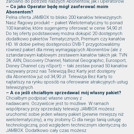
zarówno do potrzeb naszych Abonentów, jak i Operatorów.
– Co jako Operator będę mógł zaoferować moim
Abonentom?
Pełna oferta JAMBOX to blisko 200 kanałów telewizyjnych.
Nasz flagowy produkt – pakiet Wielotematyczny to ponad
100 kanałów, które sugerujemy oferować w cenie 54,90 zł.
Do tej oferty podstawowej można dokupić 20 dostępnych
dodatkowo pakietów Tematycznych, Premium czy kanałów
HD. W dobie pełnej dostępności DVB-T przygotowaliśmy
również pakiet dla mniej wymagających Abonentów (ale z
sztandarowym kablowym zestawem kanałów takich jak: TVN
24, AXN, Discovery Channel, National Geographic, Eurosport,
Disney Channel czy nSport) – taki zestaw ponad 50 kanałów
nazywany przez nas Telewizją Bez Karty jest dostępny
dla Abonentów już od 34,90 zł. Telewizja Bez Karty to
najtańszy na rynku sposób na oferowanie atrakcyjnych usług
telewizyjnych.
– A co jeśli chciałbym sprzedawać mój własny pakiet?
Chciałbym podpisać własne umowy z
nadawcami. Oczywiście jest to możliwe. W ramach
współpracy przy sprzedaży telewizji JAMBOX możesz
uruchomić sobie jeden własny pakiet (pewnie mniejszy niż
wielotematyczny), a my zrobimy Ci dla niego tanią usługę
technologiczną, pod względem technicznym identyczną do
JAMBOX. Dodatkowo cały czas możesz