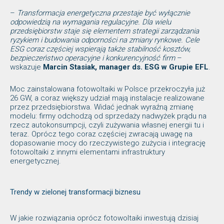
–
Transformacja energetyczna przestaje być wyłącznie
odpowiedzią na wymagania regulacyjne. Dla wielu
przedsiębiorstw staje się elementem strategii zarządzania
ryzykiem i budowania odporności na zmiany rynkowe. Cele
ESG coraz częściej wspierają także stabilność kosztów,
bezpieczeństwo operacyjne i konkurencyjność firm
–
wskazuje
Marcin Stasiak, manager ds. ESG w Grupie EFL
.
Moc zainstalowana fotowoltaiki w Polsce przekroczyła już
26 GW, a coraz większy udział mają instalacje realizowane
przez przedsiębiorstwa. Widać jednak wyraźną zmianę
modelu: firmy odchodzą od sprzedaży nadwyżek prądu na
rzecz autokonsumpcji, czyli zużywania własnej energii tu i
teraz. Oprócz tego coraz częściej zwracają uwagę na
dopasowanie mocy do rzeczywistego zużycia i integrację
fotowoltaiki z innymi elementami infrastruktury
energetycznej.
Trendy w zielonej transformacji biznesu
W jakie rozwiązania oprócz fotowoltaiki inwestują dzisiaj