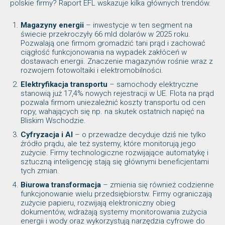
polskie firmy? Raport EFL wskazuje kilka głównych trendów.
Magazyny energii
– inwestycje w ten segment na
świecie przekroczyły 66 mld dolarów w 2025 roku.
Pozwalają one firmom gromadzić tani prąd i zachować
ciągłość funkcjonowania na wypadek zakłóceń w
dostawach energii. Znaczenie magazynów rośnie wraz z
rozwojem fotowoltaiki i elektromobilności.
Elektryfikacja transportu
– samochody elektryczne
stanowią już 17,4% nowych rejestracji w UE. Flota na prąd
pozwala firmom uniezależnić koszty transportu od cen
ropy, wahających się np. na skutek ostatnich napięć na
Bliskim Wschodzie.
Cyfryzacja i AI
– o przewadze decyduje dziś nie tylko
źródło prądu, ale też systemy, które monitorują jego
zużycie. Firmy technologiczne rozwijające automatykę i
sztuczną inteligencję stają się głównymi beneficjentami
tych zmian.
Biurowa transformacja
– zmienia się również codzienne
funkcjonowanie wielu przedsiębiorstw. Firmy ograniczają
zużycie papieru, rozwijają elektroniczny obieg
dokumentów, wdrażają systemy monitorowania zużycia
energii i wody oraz wykorzystują narzędzia cyfrowe do