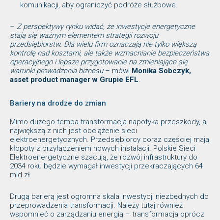
komunikacji, aby ograniczyć podróże służbowe.
–
Z perspektywy rynku widać, że inwestycje energetyczne
stają się ważnym elementem strategii rozwoju
przedsiębiorstw. Dla wielu firm oznaczają nie tylko większą
kontrolę nad kosztami, ale także wzmacnianie bezpieczeństwa
operacyjnego i lepsze przygotowanie na zmieniające się
warunki prowadzenia biznesu
– mówi
Monika Sobczyk,
asset product manager w Grupie EFL
.
Bariery na drodze do zmian
Mimo dużego tempa transformacja napotyka przeszkody, a
największą z nich jest obciążenie sieci
elektroenergetycznych. Przedsiębiorcy coraz częściej mają
kłopoty z przyłączeniem nowych instalacji. Polskie Sieci
Elektroenergetyczne szacują, że rozwój infrastruktury do
2034 roku będzie wymagał inwestycji przekraczających 64
mld zł.
Drugą barierą jest ogromna skala inwestycji niezbędnych do
przeprowadzenia transformacji. Należy tutaj również
wspomnieć o zarządzaniu energią – transformacja oprócz