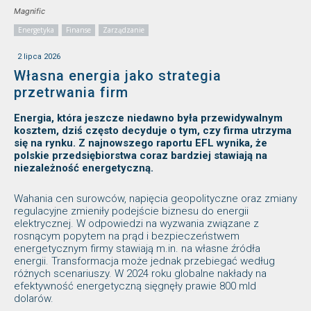
Magnific
Energetyka
Finanse
Zarządzanie
2 lipca 2026
Własna energia jako strategia
przetrwania firm
Energia, która jeszcze niedawno była przewidywalnym
kosztem, dziś często decyduje o tym, czy firma utrzyma
się na rynku. Z najnowszego raportu EFL wynika, że
polskie przedsiębiorstwa coraz bardziej stawiają na
niezależność energetyczną.
Wahania cen surowców, napięcia geopolityczne oraz zmiany
regulacyjne zmieniły podejście biznesu do energii
elektrycznej. W odpowiedzi na wyzwania związane z
rosnącym popytem na prąd i bezpieczeństwem
energetycznym firmy stawiają m.in. na własne źródła
energii. Transformacja może jednak przebiegać według
różnych scenariuszy. W 2024 roku globalne nakłady na
efektywność energetyczną sięgnęły prawie 800 mld
dolarów.