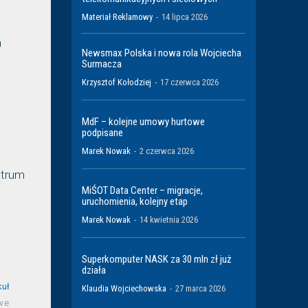
Materiał Reklamowy
-
14 lipca 2026
m
Newsmax Polska i nowa rola Wojciecha
Surmacza
Krzysztof Kołodziej
-
17 czerwca 2026
MdF – kolejne umowy hurtowe
podpisane
Marek Nowak
-
2 czerwca 2026
ntrum
MiŚOT Data Center – migracje,
uruchomienia, kolejny etap
Marek Nowak
-
14 kwietnia 2026
Superkomputer NASK za 30 mln zł już
działa
kuł
Klaudia Wojciechowska
-
27 marca 2026
we