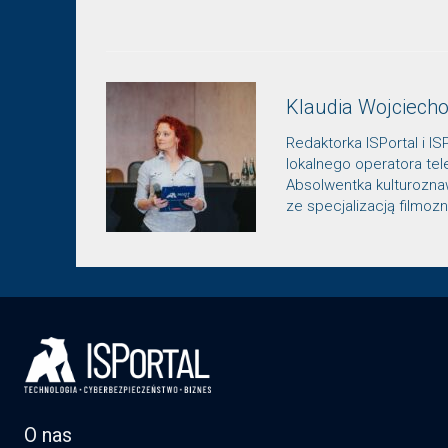
Klaudia Wojciech
Redaktorka ISPortal i IS
lokalnego operatora te
Absolwentka kulturozn
ze specjalizacją filmo
O nas