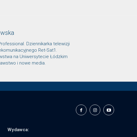
owska
Professional. Dziennikarka telewizji
lekomunikacyjnego Ret-Sat1.
awstwa na Uniwersytecie Łódzkim
znawstwo i nowe media.
Wydawca: