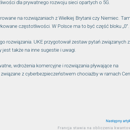
liwości dla prywatnego rozwoju sieci opartych o 5G.
wane na rozwiązaniach z Wielkiej Brytanii czy Niemiec. Ta
ykowane częstotliwości. W Polsce ma to być część bloku „0”.
go rozwiązania. UKE przygotował zestaw pytań związanych z
jest także na inne sugestie i uwagi.
watne, wdrożenia komercyjne i rozwiązania pływające na
że związane z cyberbezpieczeństwem chociażby w ramach Ce
Następny arty
Francja stawia na obliczenia kwanto