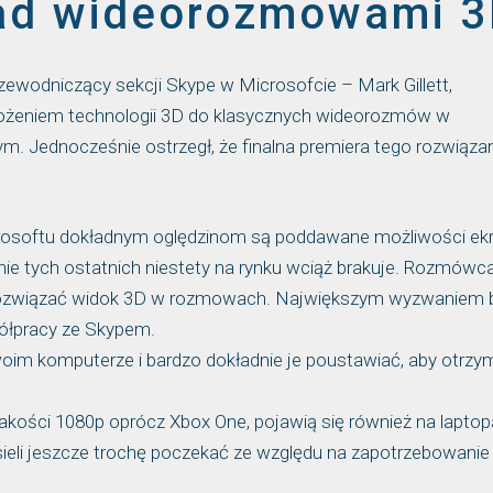
nad wideorozmowami 
ewodniczący sekcji Skype w Microsofcie – Mark Gillett,
rożeniem technologii 3D do klasycznych wideorozmów w
m. Jednocześnie ostrzegł, że finalna premiera tego rozwiąza
 Microsoftu dokładnym oględzinom są poddawane możliwości e
śnie tych ostatnich niestety na rynku wciąż brakuje. Rozmówc
nie rozwiązać widok 3D w rozmowach. Największym wyzwaniem 
ółpracy ze Skypem.
woim komputerze i bardzo dokładnie je poustawiać, aby otrz
jakości 1080p oprócz Xbox One, pojawią się również na laptop
eli jeszcze trochę poczekać ze względu na zapotrzebowanie