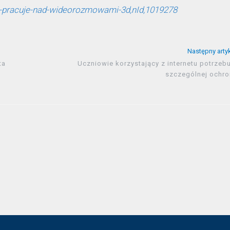
ype-pracuje-nad-wideorozmowami-3d,nId,1019278
Następny arty
ta
Uczniowie korzystający z internetu potrzeb
szczególnej ochro