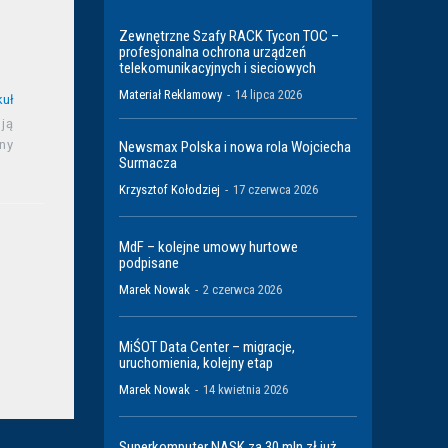
Zewnętrzne Szafy RACK Tycon TOC –
profesjonalna ochrona urządzeń
telekomunikacyjnych i sieciowych
Materiał Reklamowy
-
14 lipca 2026
kuł
ują
ny
Newsmax Polska i nowa rola Wojciecha
Surmacza
Krzysztof Kołodziej
-
17 czerwca 2026
MdF – kolejne umowy hurtowe
podpisane
Marek Nowak
-
2 czerwca 2026
MiŚOT Data Center – migracje,
uruchomienia, kolejny etap
Marek Nowak
-
14 kwietnia 2026
Superkomputer NASK za 30 mln zł już