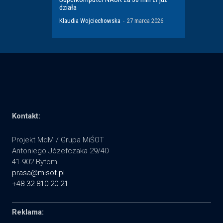
działa
Klaudia Wojciechowska
-
27 marca 2026
Kontakt:
Projekt MdM / Grupa MiŚOT
Antoniego Józefczaka 29/40
41-902 Bytom
prasa@misot.pl
+48 32 810 20 21
Reklama: