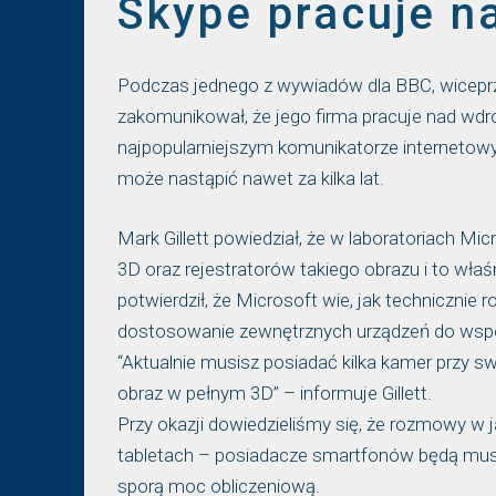
Skype pracuje 
​Podczas jednego z wywiadów dla BBC, wiceprz
zakomunikował, że jego firma pracuje nad wd
najpopularniejszym komunikatorze internetowy
może nastąpić nawet za kilka lat.
Mark Gillett powiedział, że w laboratoriach
3D oraz rejestratorów takiego obrazu i to wła
potwierdził, że Microsoft wie, jak technicz
dostosowanie zewnętrznych urządzeń do wsp
“Aktualnie musisz posiadać kilka kamer przy s
obraz w pełnym 3D” – informuje Gillett.
Przy okazji dowiedzieliśmy się, że rozmowy w 
tabletach – posiadacze smartfonów będą musi
sporą moc obliczeniową.