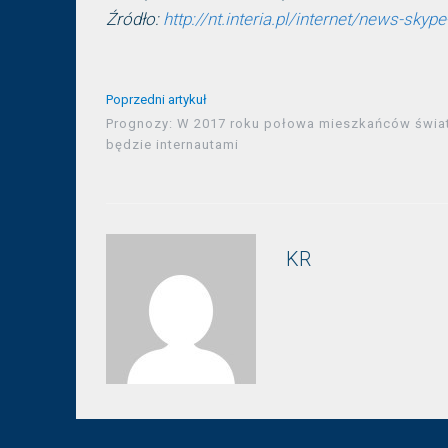
Źródło:
http://nt.interia.pl/internet/news-sk
Poprzedni artykuł
Prognozy: W 2017 roku połowa mieszkańców świa
będzie internautami
KR