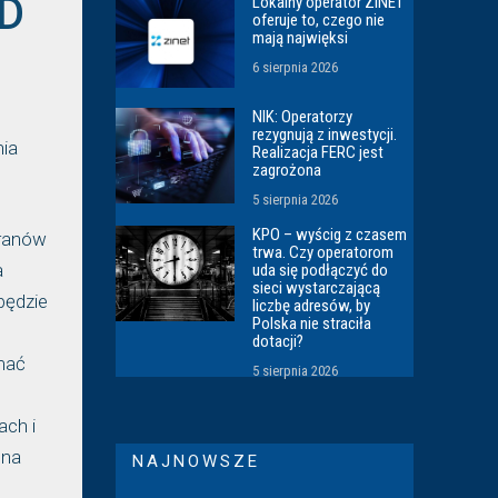
3D
Lokalny operator ZINET
oferuje to, czego nie
mają najwięksi
6 sierpnia 2026
NIK: Operatorzy
rezygnują z inwestycji.
nia
Realizacja FERC jest
zagrożona
5 sierpnia 2026
KPO – wyścig z czasem
kranów
trwa. Czy operatorom
a
uda się podłączyć do
sieci wystarczającą
będzie
liczbę adresów, by
Polska nie straciła
dotacji?
ymać
5 sierpnia 2026
ach i
 na
NAJNOWSZE