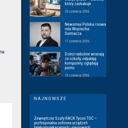
który zaskakuje
26 czerwca 2026
Newsmax Polska i nowa
rola Wojciecha
Surmacza
17 czerwca 2026
ru
Dzieci radośnie wracają
ze szkoły, odpalają
komputery, oglądają
porno
16 czerwca 2026
NAJNOWSZE
Zewnętrzne Szafy RACK Tycon TOC –
profesjonalna ochrona urządzeń
telekomunikacyjnych i sieciowych