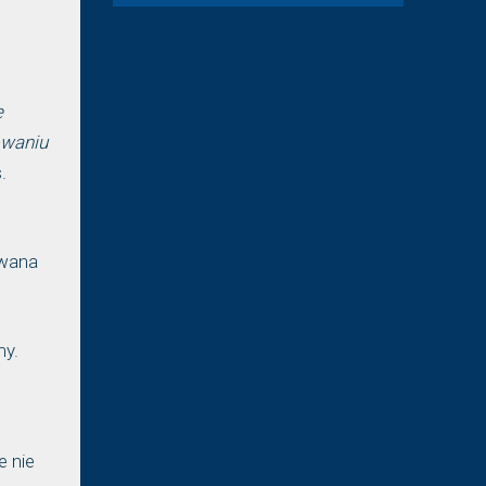
e
owaniu
.
owana
my.
e nie