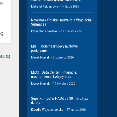
Materiał Reklamowy
-
14 lipca 2026
Newsmax Polska i nowa rola Wojciecha
Surmacza
Krzysztof Kołodziej
-
17 czerwca 2026
MdF – kolejne umowy hurtowe
podpisane
oru są
Marek Nowak
-
2 czerwca 2026
MiŚOT Data Center – migracje,
uruchomienia, kolejny etap
Marek Nowak
-
14 kwietnia 2026
Superkomputer NASK za 30 mln zł już
działa
Klaudia Wojciechowska
-
27 marca 2026