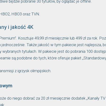
we będzie pobranie 30 tytułów, by oglądać je offline.
, HBO2, HBO3 oraz TVN.
any i jakość 4K
remium”. Kosztuje 49,99 zł miesięcznie lub 499 zł za rok. Po
 jednocześnie. Także jakość w tym pakiecie jest najlepsza, b
y wybranych tytułach. W pakiecie jest do pobrania 100 dostę
earnie są podobne do tych, które oferuje pakiet „Standardowy
smisji z igrzysk olimpijskich.
tkowym
 może do niego dobrać za 20 zł miesięcznie dodatek „Kanały TV 
ak: