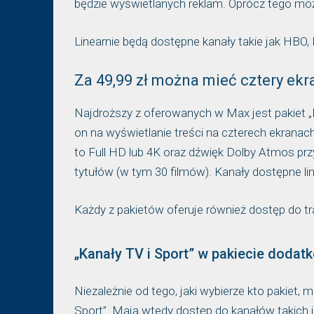
będzie wyświetlanych reklam. Oprócz tego możli
Linearnie będą dostępne kanały takie jak HBO
Za 49,99 zł można mieć cztery ekr
Najdroższy z oferowanych w Max jest pakiet „P
on na wyświetlanie treści na czterech ekranach
to Full HD lub 4K oraz dźwięk Dolby Atmos prz
tytułów (w tym 30 filmów). Kanały dostępne lin
Każdy z pakietów oferuje również dostęp do tran
„Kanały TV i Sport” w pakiecie doda
Niezależnie od tego, jaki wybierze kto pakiet,
Sport”. Mają wtedy dostęp do kanałów takich j