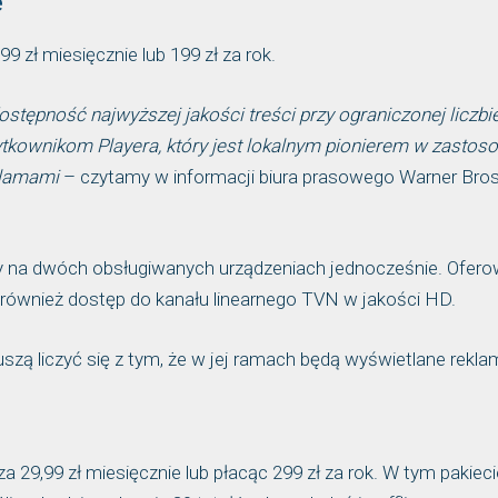
e
 zł miesięcznie lub 199 zł za rok.
stępność najwyższej jakości treści przy ograniczonej liczbi
żytkownikom Playera, który jest lokalnym pionierem w zastos
klamami
– czytamy w informacji biura prasowego Warner Bros
amy na dwóch obsługiwanych urządzeniach jednocześnie. Ofer
li również dostęp do kanału linearnego TVN w jakości HD.
szą liczyć się z tym, że w jej ramach będą wyświetlane rekla
29,99 zł miesięcznie lub płacąc 299 zł za rok. W tym pakieci