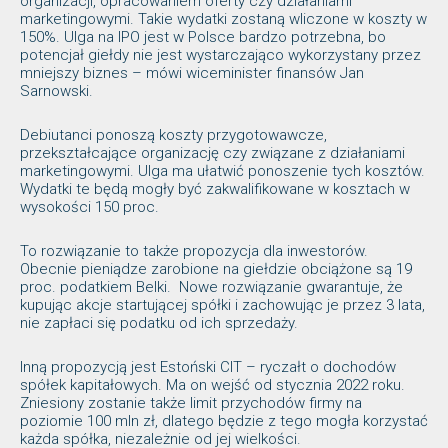
organizacji, opracowaniem oferty czy działaniami
marketingowymi. Takie wydatki zostaną wliczone w koszty w
150%. Ulga na IPO jest w Polsce bardzo potrzebna, bo
potencjał giełdy nie jest wystarczająco wykorzystany przez
mniejszy biznes – mówi wiceminister finansów Jan
Sarnowski.
Debiutanci ponoszą koszty przygotowawcze,
przekształcające organizację czy związane z działaniami
marketingowymi. Ulga ma ułatwić ponoszenie tych kosztów.
Wydatki te będą mogły być zakwalifikowane w kosztach w
wysokości 150 proc.
To rozwiązanie to także propozycja dla inwestorów.
Obecnie pieniądze zarobione na giełdzie obciążone są 19
proc. podatkiem Belki. Nowe rozwiązanie gwarantuje, że
kupując akcje startującej spółki i zachowując je przez 3 lata,
nie zapłaci się podatku od ich sprzedaży.
Inną propozycją jest Estoński CIT – ryczałt o dochodów
spółek kapitałowych. Ma on wejść od stycznia 2022 roku.
Zniesiony zostanie także limit przychodów firmy na
poziomie 100 mln zł, dlatego będzie z tego mogła korzystać
każda spółka, niezależnie od jej wielkości.