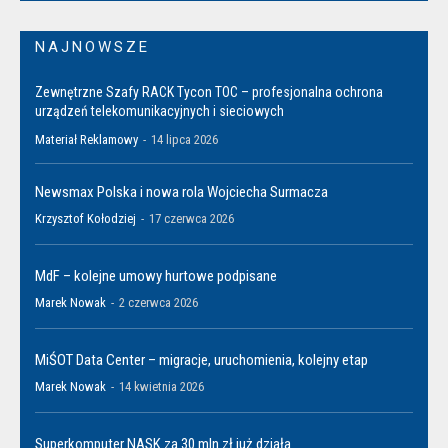
NAJNOWSZE
Zewnętrzne Szafy RACK Tycon TOC – profesjonalna ochrona
urządzeń telekomunikacyjnych i sieciowych
Materiał Reklamowy
-
14 lipca 2026
Newsmax Polska i nowa rola Wojciecha Surmacza
Krzysztof Kołodziej
-
17 czerwca 2026
MdF – kolejne umowy hurtowe podpisane
Marek Nowak
-
2 czerwca 2026
MiŚOT Data Center – migracje, uruchomienia, kolejny etap
Marek Nowak
-
14 kwietnia 2026
Superkomputer NASK za 30 mln zł już działa