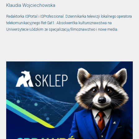
Klaudia Wojciechowska
Redaktorka ISPortal i ISProfessional. Dziennikarka telewizji lokalnego operatora
telekomunikacyjnego Ret-Sat1. Absolwentka kulturoznawstwa na
Uniwersytecie Łódzkim ze specjalizacją filmoznawstwo i nowe media.