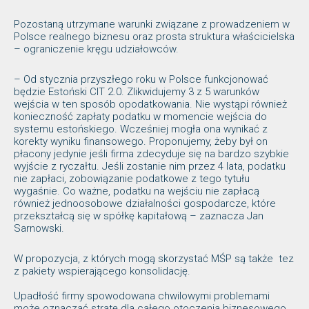
Pozostaną utrzymane warunki związane z prowadzeniem w
Polsce realnego biznesu oraz prosta struktura właścicielska
– ograniczenie kręgu udziałowców.
– Od stycznia przyszłego roku w Polsce funkcjonować
będzie Estoński CIT 2.0. Zlikwidujemy 3 z 5 warunków
wejścia w ten sposób opodatkowania. Nie wystąpi również
konieczność zapłaty podatku w momencie wejścia do
systemu estońskiego. Wcześniej mogła ona wynikać z
korekty wyniku finansowego. Proponujemy, żeby był on
płacony jedynie jeśli firma zdecyduje się na bardzo szybkie
wyjście z ryczałtu. Jeśli zostanie nim przez 4 lata, podatku
nie zapłaci, zobowiązanie podatkowe z tego tytułu
wygaśnie. Co ważne, podatku na wejściu nie zapłacą
również jednoosobowe działalności gospodarcze, które
przekształcą się w spółkę kapitałową – zaznacza Jan
Sarnowski.
W propozycja, z których mogą skorzystać MŚP są także tez
z pakiety wspierającego konsolidację.
Upadłość firmy spowodowana chwilowymi problemami
może oznaczać stratę dla całego otoczenia biznesowego.