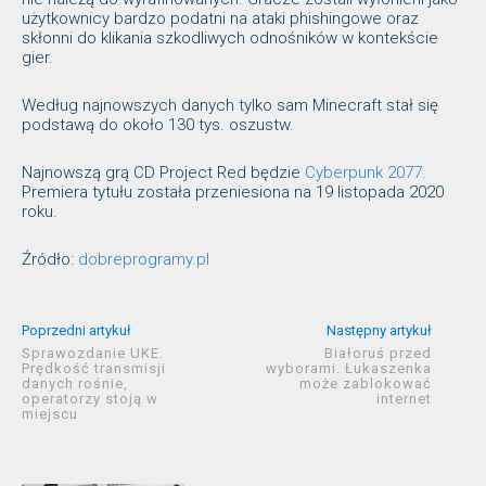
użytkownicy bardzo podatni na ataki phishingowe oraz
skłonni do klikania szkodliwych odnośników w kontekście
gier.
Według najnowszych danych tylko sam Minecraft stał się
podstawą do około 130 tys. oszustw.
Najnowszą grą CD Project Red będzie
Cyberpunk 2077.
Premiera tytułu została przeniesiona na 19 listopada 2020
roku.
Źródło:
dobreprogramy.pl
Poprzedni artykuł
Następny artykuł
Sprawozdanie UKE.
Białoruś przed
Prędkość transmisji
wyborami. Łukaszenka
danych rośnie,
może zablokować
operatorzy stoją w
internet
miejscu