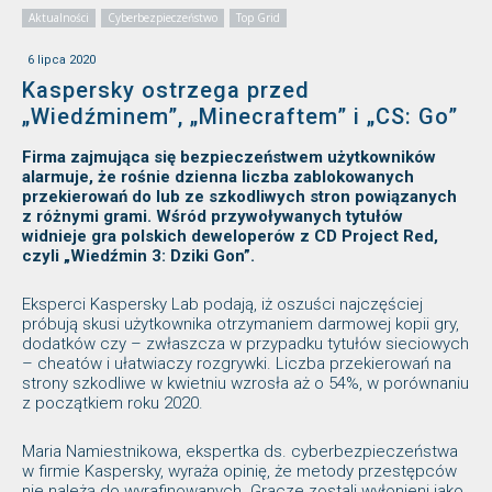
Aktualności
Cyberbezpieczeństwo
Top Grid
6 lipca 2020
Kaspersky ostrzega przed
„Wiedźminem”, „Minecraftem” i „CS: Go”
Firma zajmująca się bezpieczeństwem użytkowników
alarmuje, że rośnie dzienna liczba zablokowanych
przekierowań do lub ze szkodliwych stron powiązanych
z różnymi grami. Wśród przywoływanych tytułów
widnieje gra polskich deweloperów z CD Project Red,
czyli „Wiedźmin 3: Dziki Gon”.
Eksperci Kaspersky Lab podają, iż oszuści najczęściej
próbują skusi użytkownika otrzymaniem darmowej kopii gry,
dodatków czy – zwłaszcza w przypadku tytułów sieciowych
– cheatów i ułatwiaczy rozgrywki. Liczba przekierowań na
strony szkodliwe w kwietniu wzrosła aż o 54%, w porównaniu
z początkiem roku 2020.
Maria Namiestnikowa, ekspertka ds. cyberbezpieczeństwa
w firmie Kaspersky, wyraża opinię, że metody przestępców
nie należą do wyrafinowanych. Gracze zostali wyłonieni jako