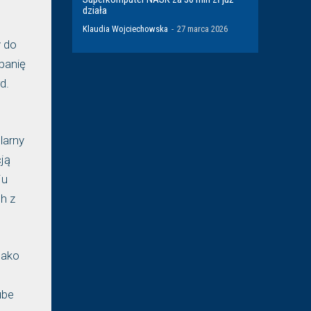
działa
Klaudia Wojciechowska
-
27 marca 2026
y do
panię
d.
larny
ją
ju
h z
jako
ube