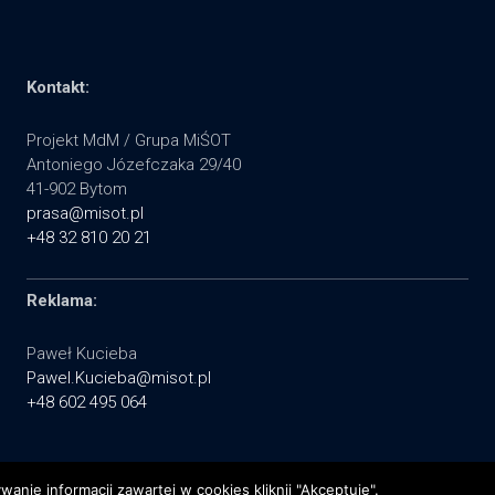
Kontakt:
Projekt MdM / Grupa MiŚOT
Antoniego Józefczaka 29/40
41-902 Bytom
prasa@misot.pl
+48 32 810 20 21
Reklama:
Paweł Kucieba
Pawel.Kucieba@misot.pl
+48 602 495 064
nie informacji zawartej w cookies kliknij "Akceptuję".