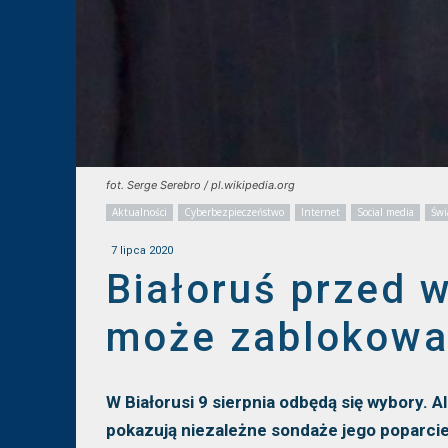
fot. Serge Serebro / pl.wikipedia.org
Aktualności
Cyberbezpieczeństwo
Internet
Social media
Świ
7 lipca 2020
Białoruś przed 
może zablokować
W Białorusi 9 sierpnia odbędą się wybory. 
pokazują niezależne sondaże jego poparci