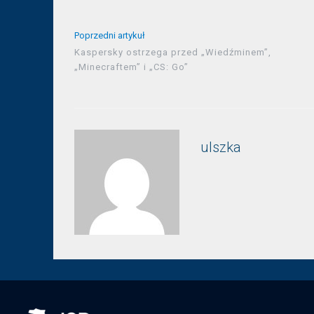
Poprzedni artykuł
Kaspersky ostrzega przed „Wiedźminem”,
„Minecraftem” i „CS: Go”
ulszka