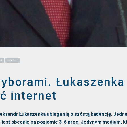
at
Top Grid
wyborami. Łukaszenka
 internet
Aleksandr Łukaszenka ubiega się o szóstą kadencję. Jedna
e jest obecnie na poziomie 3-6 proc. Jedynym medium, k