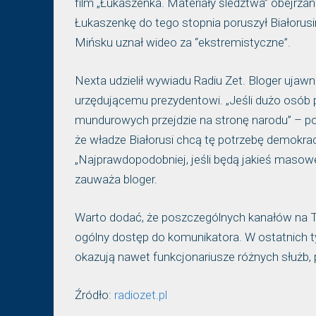
film „Łukaszenka. Materiały śledztwa” obejrza
Łukaszenkę do tego stopnia poruszył Białorusin
Mińsku uznał wideo za “ekstremistyczne”.
Nexta udzielił wywiadu Radiu Zet. Bloger ujawn
urzędującemu prezydentowi. „Jeśli dużo osób po
mundurowych przejdzie na stronę narodu” – po
że władze Białorusi chcą tę potrzebę demokrac
„Najprawdopodobniej, jeśli będą jakieś masowe 
zauważa bloger.
Warto dodać, że poszczególnych kanałów na 
ogólny dostęp do komunikatora. W ostatnich t
okazują nawet funkcjonariusze różnych służb, 
Źródło:
radiozet.pl