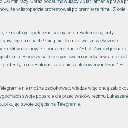
no 2,6 mln razy. Obraz podsumowujący 25 lat łamania prawa p
ów, że w listopadzie protestowali po premierze filmu. Z kolei
ia, że nastroje społeczne panujące na Białorusi są anty
jawi się na ulicach 9 sierpnia, to możliwe, że większość
dkreślił w rozmowie z portalem RadioZET.pl. Zwrócił jednak 
ji stłumić. Blogerzy są represjonowani i osadzani w aresztach
protesty, to na Białorusi zostanie zablokowany internet” –
Telegramie nie można zablokować, władze więc chcą zablok
ygodniach swoje poparcie dla przeciwników reżimu Łukaszenk
publikując swoje zdjęcia na Telegramie.