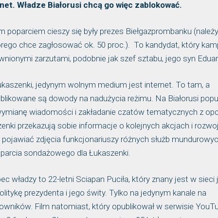
ernet. Władze Białorusi chcą go więc zablokować.
m poparciem cieszy się były prezes Biełgazprombanku (należ
órego chce zagłosować ok. 50 proc.). To kandydat, który kam
awnionymi zarzutami, podobnie jak szef sztabu, jego syn Eduar
ukaszenki, jedynym wolnym medium jest internet. To tam, a
likowane są dowody na nadużycia reżimu. Na Białorusi popu
 wymianę wiadomości i zakładanie czatów tematycznych z opc
nki przekazują sobie informacje o kolejnych akcjach i rozwo
ę pojawiać zdjęcia funkcjonariuszy różnych służb mundurowyc
poparcia sondażowego dla Łukaszenki.
 władzy to 22-letni Sciapan Puciła, który znany jest w sieci 
litykę prezydenta i jego świty. Tylko na jedynym kanale na
owników. Film natomiast, który opublikował w serwisie YouT