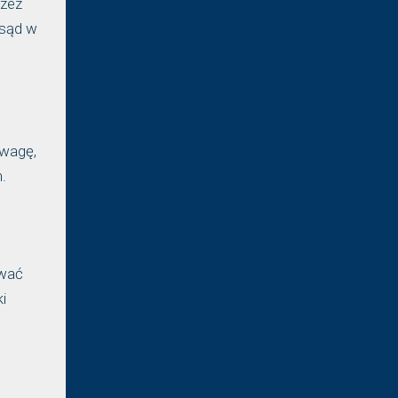
rzez
 sąd w
uwagę,
.
ować
i