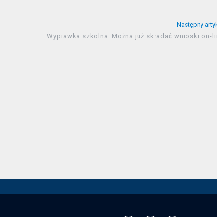
Następny arty
Wyprawka szkolna. Można już składać wnioski on-li