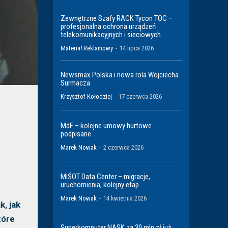
Zewnętrzne Szafy RACK Tycon TOC –
profesjonalna ochrona urządzeń
telekomunikacyjnych i sieciowych
Materiał Reklamowy
-
14 lipca 2026
Newsmax Polska i nowa rola Wojciecha
Surmacza
Krzysztof Kołodziej
-
17 czerwca 2026
MdF – kolejne umowy hurtowe
podpisane
Marek Nowak
-
2 czerwca 2026
MiŚOT Data Center – migracje,
uruchomienia, kolejny etap
Marek Nowak
-
14 kwietnia 2026
k, jak
tóre
Superkomputer NASK za 30 mln zł już