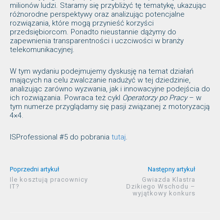
milionów ludzi. Staramy się przybliżyć tę tematykę, ukazując
różnorodne perspektywy oraz analizując potencjalne
rozwiązania, które mogą przynieść korzyści
przedsiębiorcom. Ponadto nieustannie dążymy do
zapewnienia transparentności i uczciwości w branży
telekomunikacyjnej.
W tym wydaniu podejmujemy dyskusję na temat działań
mających na celu zwalczanie nadużyć w tej dziedzinie,
analizując zarówno wyzwania, jak i innowacyjne podejścia do
ich rozwiązania. Powraca też cykl
Operatorzy po Pracy
– w
tym numerze przyglądamy się pasji związanej z motoryzacją
4×4.
ISProfessional #5 do pobrania
tutaj
.
Poprzedni artykuł
Następny artykuł
Ile kosztują pracownicy
Gwiazda Klastra
IT?
Dzikiego Wschodu –
wyjątkowy konkurs