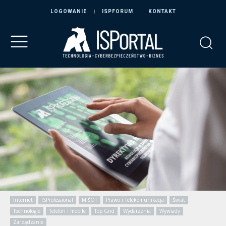
LOGOWANIE
ISPFORUM
KONTAKT
Internet
ISProfessional
MiŚOT
Prawo i Telekomunikacja
Świat
Technologie
Telefon i mobile
Top Grid
Wydarzenia
Wywiady
Zarządzanie