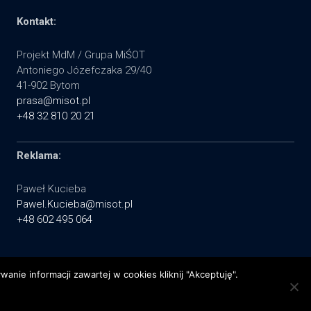
Kontakt:
Projekt MdM / Grupa MiŚOT
Antoniego Józefczaka 29/40
41-902 Bytom
prasa@misot.pl
+48 32 810 20 21
Reklama:
Paweł Kucieba
Pawel.Kucieba@misot.pl
+48 602 495 064
nie informacji zawartej w cookies kliknij "Akceptuję".