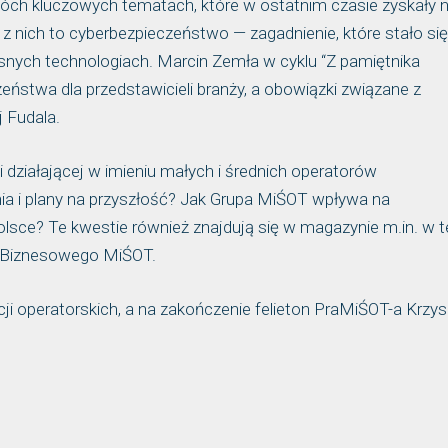
óch kluczowych tematach, które w ostatnim czasie zyskały 
 z nich to cyberbezpieczeństwo — zagadnienie, które stało się
ych technologiach. Marcin Zemła w cyklu “Z pamiętnika
eństwa dla przedstawicieli branży, a obowiązki związane z
 Fudala.
 działającej w imieniu małych i średnich operatorów
nia i plany na przyszłość? Jak Grupa MiŚOT wpływa na
lsce? Te kwestie również znajdują się w magazynie m.in. w t
 Biznesowego MiŚOT.
i operatorskich, a na zakończenie felieton PraMiŚOT-a Krzy