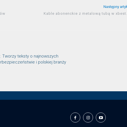
Następny arty
ców
Kable abonenckie z metalową tubą w xbest.
r. Tworzy teksty o najnowszych
rbezpieczeństwie i polskiej branży