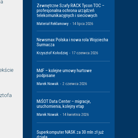
na
Zewnętrzne Szafy RACK Tycon TOC –
profesjonalna ochrona urządzeń
telekomunikacyjnych i sieciowych
Materiał Reklamowy
-
14 lipca 2026
Newsmax Polska i nowa rola Wojciecha
Surmacza
Krzysztof Kołodziej
-
17 czerwca 2026
ekście
MdF – kolejne umowy hurtowe
podpisane
Marek Nowak
-
2 czerwca 2026
sztofa
MiŚOT Data Center – migracje,
uruchomienia, kolejny etap
Marek Nowak
-
14 kwietnia 2026
Superkomputer NASK za 30 mln zł już
działa