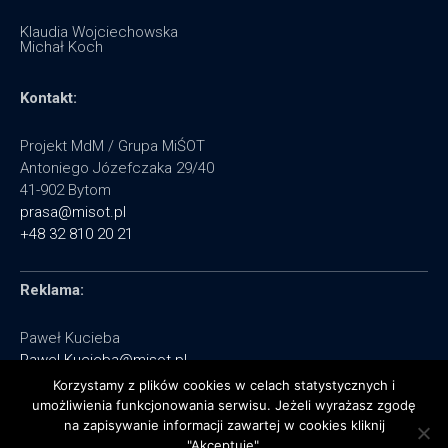
Klaudia Wojciechowska
Michał Koch
Kontakt:
Projekt MdM / Grupa MiŚOT
Antoniego Józefczaka 29/40
41-902 Bytom
prasa@misot.pl
+48 32 810 20 21
Reklama:
Paweł Kucieba
Pawel.Kucieba@misot.pl
+48 602 495 064
Korzystamy z plików cookies w celach statystycznych i
umożliwienia funkcjonowania serwisu. Jeżeli wyrażasz zgodę
na zapisywanie informacji zawartej w cookies kliknij
"Akceptuję".