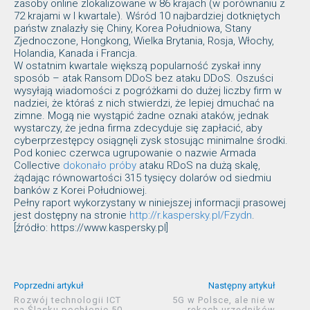
zasoby online zlokalizowane w 86 krajach (w porównaniu z
72 krajami w I kwartale). Wśród 10 najbardziej dotkniętych
państw znalazły się Chiny, Korea Południowa, Stany
Zjednoczone, Hongkong, Wielka Brytania, Rosja, Włochy,
Holandia, Kanada i Francja.
W ostatnim kwartale większą popularność zyskał inny
sposób – atak Ransom DDoS bez ataku DDoS. Oszuści
wysyłają wiadomości z pogróżkami do dużej liczby firm w
nadziei, że któraś z nich stwierdzi, że lepiej dmuchać na
zimne. Mogą nie wystąpić żadne oznaki ataków, jednak
wystarczy, że jedna firma zdecyduje się zapłacić, aby
cyberprzestępcy osiągnęli zysk stosując minimalne środki.
Pod koniec czerwca ugrupowanie o nazwie Armada
Collective
dokonało próby
ataku RDoS na dużą skalę,
żądając równowartości 315 tysięcy dolarów od siedmiu
banków z Korei Południowej.
Pełny raport wykorzystany w niniejszej informacji prasowej
jest dostępny na stronie
http://r.kaspersky.pl/Fzydn
.
[źródło: https://www.kaspersky.pl]
Poprzedni artykuł
Następny artykuł
Rozwój technologii ICT
5G w Polsce, ale nie w
na Śląsku pochłonie 50
rękach urzędników