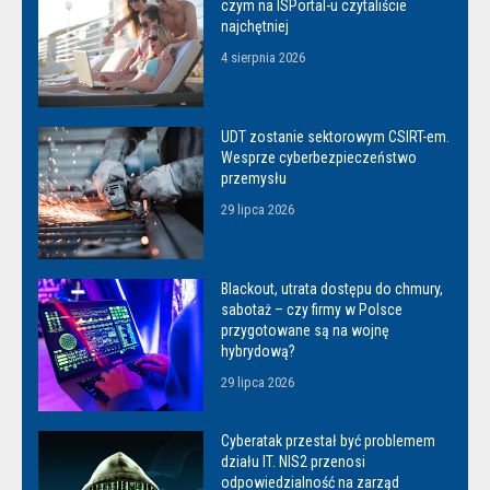
czym na ISPortal-u czytaliście
najchętniej
4 sierpnia 2026
UDT zostanie sektorowym CSIRT-em.
Wesprze cyberbezpieczeństwo
przemysłu
29 lipca 2026
Blackout, utrata dostępu do chmury,
sabotaż – czy firmy w Polsce
przygotowane są na wojnę
hybrydową?
29 lipca 2026
Cyberatak przestał być problemem
działu IT. NIS2 przenosi
odpowiedzialność na zarząd