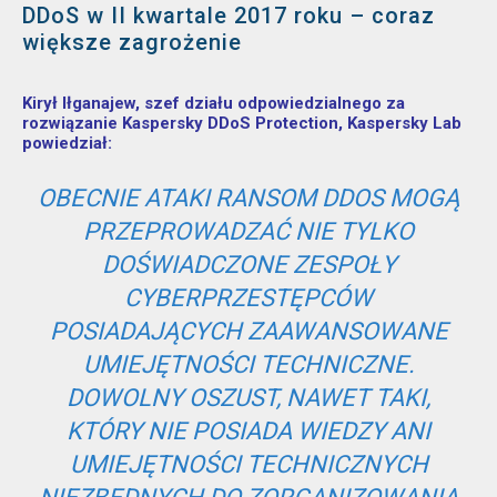
DDoS w II kwartale 2017 roku – coraz
większe zagrożenie
Kirył Iłganajew, szef działu odpowiedzialnego za
rozwiązanie Kaspersky DDoS Protection, Kaspersky Lab
powiedział:
OBECNIE ATAKI RANSOM DDOS MOGĄ
PRZEPROWADZAĆ NIE TYLKO
DOŚWIADCZONE ZESPOŁY
CYBERPRZESTĘPCÓW
POSIADAJĄCYCH ZAAWANSOWANE
UMIEJĘTNOŚCI TECHNICZNE.
DOWOLNY OSZUST, NAWET TAKI,
KTÓRY NIE POSIADA WIEDZY ANI
UMIEJĘTNOŚCI TECHNICZNYCH