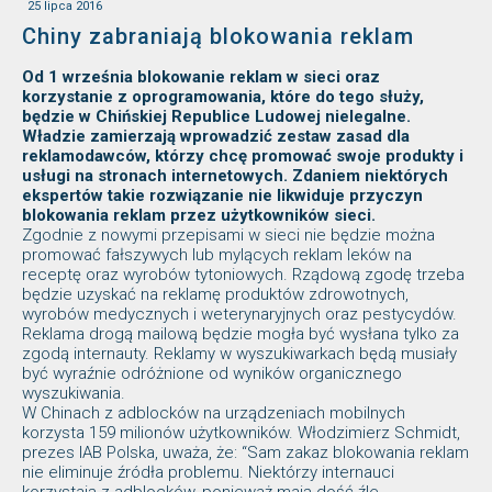
25 lipca 2016
Chiny zabraniają blokowania reklam
Od 1 września blokowanie reklam w sieci oraz
korzystanie z oprogramowania, które do tego służy,
będzie w Chińskiej Republice Ludowej nielegalne.
Władzie zamierzają wprowadzić zestaw zasad dla
reklamodawców, którzy chcę promować swoje produkty i
usługi na stronach internetowych. Zdaniem niektórych
ekspertów takie rozwiązanie nie likwiduje przyczyn
blokowania reklam przez użytkowników sieci.
Zgodnie z nowymi przepisami w sieci nie będzie można
promować fałszywych lub mylących reklam leków na
receptę oraz wyrobów tytoniowych. Rządową zgodę trzeba
będzie uzyskać na reklamę produktów zdrowotnych,
wyrobów medycznych i weterynaryjnych oraz pestycydów.
Reklama drogą mailową będzie mogła być wysłana tylko za
zgodą internauty. Reklamy w wyszukiwarkach będą musiały
być wyraźnie odróżnione od wyników organicznego
wyszukiwania.
W Chinach z adblocków na urządzeniach mobilnych
korzysta 159 milionów użytkowników. Włodzimierz Schmidt,
prezes IAB Polska, uważa, że: “Sam zakaz blokowania reklam
nie eliminuje źródła problemu. Niektórzy internauci