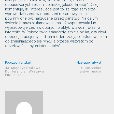
korzystają z adblocków, ponieważ mają dość źle
dopasowanych reklam lub niskiej jakości kreacji”. Dalej
komentuje, iż: “Interesujące jest to, że rząd zamierza
wprowadzić zestaw obostrzeń reklamowych, ale nie
powinny one być narzucane przez państwo. Na całym
świecie branża reklamowa sama już wypracowała lub
wypracowuje zestaw dobrych praktyk, w swoim własnym
interesie. W Polsce takie standardy istnieją od lat, a w chwili
obecnej pracujemy nad ich modernizacją i dostosowaniem
do zmieniającego się rynku, a przede wszystkim do
oczekiwań samych internautów”.
Poprzedni artykuł
Następny artykuł
43. Międzynarodowa
O potrzebie
Konferencja i Wystawa
antywirusów
PIKE 2016