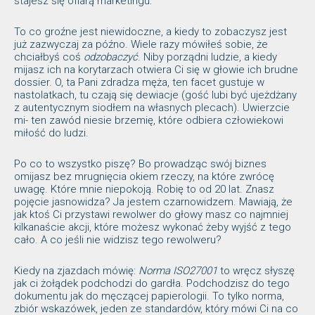
stajesz się ofiarą marketingu.
To co groźne jest niewidoczne, a kiedy to zobaczysz jest
już zazwyczaj za późno. Wiele razy mówiłeś sobie, że
chciałbyś coś
odzobaczyć
. Niby porządni ludzie, a kiedy
mijasz ich na korytarzach otwiera Ci się w głowie ich brudne
dossier. O, ta Pani zdradza męża, ten facet gustuje w
nastolatkach, tu czają się dewiacje (gość lubi być ujeżdżany
z autentycznym siodłem na własnych plecach). Uwierzcie
mi- ten zawód niesie brzemię, które odbiera człowiekowi
miłość do ludzi.
Po co to wszystko piszę? Bo prowadząc swój biznes
omijasz bez mrugnięcia okiem rzeczy, na które zwrócę
uwagę. Które mnie niepokoją. Robię to od 20 lat. Znasz
pojęcie jasnowidza? Ja jestem czarnowidzem. Mawiają, że
jak ktoś Ci przystawi rewolwer do głowy masz co najmniej
kilkanaście akcji, które możesz wykonać żeby wyjść z tego
cało. A co jeśli nie widzisz tego rewolweru?
Kiedy na zjazdach mówię:
Norma ISO27001
to wręcz słyszę
jak ci żołądek podchodzi do gardła. Podchodzisz do tego
dokumentu jak do męczącej papierologii. To tylko norma,
zbiór wskazówek, jeden ze standardów, który mówi Ci na co