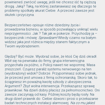
powinieneś zwrócić uwagę, jeśli nie chcesz iść tą cięższą
drogą. Jaką? Taką, na której zastanawiasz się dlaczego te
problemy spotkały akurat Ciebie. A przecież zawsze jest
skutek i przyczyna.
Bezpieczeństwo opisuje różne dziedziny życia i
prowadzenia biznesu, w sposób pozwalający uniknąć wielu
nieprzyjemności. Jak ? Tak jak w pokerze. Przychodzę ja –
bezpiecznik i mówię:
Sprawdzam!
Wtedy czarno na białym
widzisz jaka jest różnica między stanem faktycznym a
Twoim wyobrażeniem.
Ględzę? Być może. Wyobraź sobie, że ktoś Cię dziś okradł.
Wbił się na pewniaka do firmy, grupa interwencyjna
przyjechała za późno, o Policji nawet nie wspomnę. Masa
zniszczeń. Czujesz paraliż systemu nerwowego na ten
(wyobrażony) widok? Dobrze. Przypominasz sobie jednak,
że przecież jest umowa z firmą ochroniarską. Skoro tak, to
ściągniesz im poważną kwotę szkody z ubezpieczenia.
Argument? Zbyt wolna interwencja. Przekazujesz sprawę
prawnikowi. Na dzień dobry płacisz za pełnomocnictwo. Oni
zawsze zaczynają od kasy. Później koszty będą rosły. Na
drugi dzień prawnik do Ciebie dzwoni i prosi o przekazanie
badań technicznych instalacji alarmowej.
Na co mu jakieś