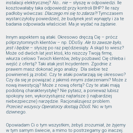
instalacji elektrycznej?
No… nie
– słyszę w odpowiedzi. Ile
kosztowałaby taka odpowiedź przy kontroli BHP? Ile razy
padłoby wówczas:
Dlaczego mi się to zdarza?!
Tymczasem
wystarczyłoby powiedzieć, że budynek jest wynajęty i za te
badania odpowiada właściciel. Ma je wydać na żądanie.
Innym aspektem są ataki. Okresowo dręczą Cię – prócz
półprzytomnych klientów – np. DDoSy.
Ale to zawsze było,
jest i będzie
– słyszę po raz pięćdziesiąty. A skąd to wiesz?
Może od dwóch lat jest ktoś, kto niszczy Twoją firmę,
wkurza celowo Twoich klientów, żeby pozbawić Cię chleba i
wejść z ofertą? Taki atak jest Incydentem. Zgodnie z
prawem masz dokonać jego analizy. Dla siebie też
powinieneś ją zrobić. Czy te ataki powtarzają się okresowo?
Czy da się je powiązać z jakimiś innymi zdarzeniami? Może z
nową inwestycją? Może z nową ofertą? Czy te ataki mają
podobną charakterystykę? Nie pytasz, a ponieważ lubisz
spokojny sen, wykorzystujesz najtańsze (i najbardziej
niebezpieczne) narzędzie. Racjonalizujesz problem.
Przecież wszyscy Operatorzy dostają DDoS.
Nic w tym
dziwnego.
Opowiadam Ci o tym wszystkim, żebyś zrozumiał, że żyjemy
w tym samym świecie, a mimo to postrzegamy go inaczej.