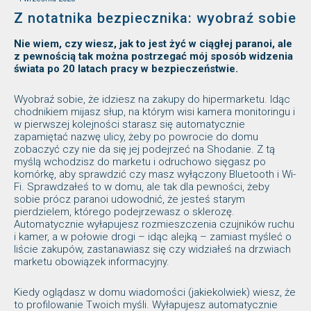
Z notatnika bezpiecznika: wyobraź sobie
Nie wiem, czy wiesz, jak to jest żyć w ciągłej paranoi, ale
z pewnością tak można postrzegać mój sposób widzenia
świata po 20 latach pracy w bezpieczeństwie.
Wyobraź sobie, że idziesz na zakupy do hipermarketu. Idąc
chodnikiem mijasz słup, na którym wisi kamera monitoringu i
w pierwszej kolejności starasz się automatycznie
zapamiętać nazwę ulicy, żeby po powrocie do domu
zobaczyć czy nie da się jej podejrzeć na Shodanie. Z tą
myślą wchodzisz do marketu i odruchowo sięgasz po
komórkę, aby sprawdzić czy masz wyłączony Bluetooth i Wi-
Fi. Sprawdzałeś to w domu, ale tak dla pewności, żeby
sobie prócz paranoi udowodnić, że jesteś starym
pierdzielem, którego podejrzewasz o sklerozę.
Automatycznie wyłapujesz rozmieszczenia czujników ruchu
i kamer, a w połowie drogi – idąc alejką – zamiast myśleć o
liście zakupów, zastanawiasz się czy widziałeś na drzwiach
marketu obowiązek informacyjny.
Kiedy oglądasz w domu wiadomości (jakiekolwiek) wiesz, że
to profilowanie Twoich myśli. Wyłapujesz automatycznie