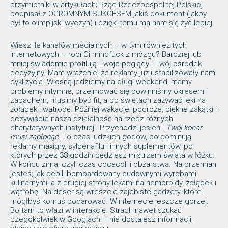
przymiotniki w artykułach; Rząd Rzeczpospolitej Polskiej
podpisał z OGROMNYM SUKCESEM jakiś dokument (jakby
był to olimpijski wyczyn) i dzięki temu ma nam się żyć lepiej.
Wiesz ile kanałów medialnych – w tym również tych
internetowych – robi Ci mindfuck z mózgu? Bardziej lub
mniej świadomie profilują Twoje poglądy i Twój ośrodek
decyzyjny. Mam wrażenie, że reklamy już ustabilizowały nam
cykl życia. Wiosną jedziemy na długi weekend, mamy
problemy intymne, przejmować się powinniśmy okresem i
zapachem, musimy być fit, a po świętach zażywać leki na
żołądek i wątrobę. Później wakacje; podróże, piękne zakątki i
oczywiście nasza działalność na rzecz różnych
charytatywnych instytucji. Przychodzi jesień i
Twój konar
musi zapłonąć
. To czas ludzkich godów, bo dominują
reklamy maxigry, syldenafilu i innych suplementów, po
których przez 38 godzin będziesz mistrzem świata w łóżku.
W końcu zima, czyli czas cocacoli i obżarstwa. Na przemian
jesteś, jak debil, bombardowany cudownymi wyrobami
kulinarnymi, a z drugiej strony lekami na hemoroidy, żołądek i
wątrobę. Na deser są wreszcie zajebiste gadżety, które
mógłbyś komuś podarować. W internecie jeszcze gorzej.
Bo tam to włazi w interakcję. Strach nawet szukać
czegokolwiek w Googlach – nie dostajesz informacji,