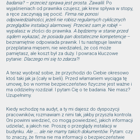
badania? – przecież sprawa jest prosta. Zawalili
. Po
wyjaśnieniach od prawnika czujesz, jak krew spływa w stopy,
a ręce zaczynają się pocić.
Firma nie ponosi
odpowiedzialności, jeżeli nie robisz regularnych cyklicznych
przeglądów instalacji alarmowej
.
Przecież sam je robię
! –
wypalasz w złości do prawnika.
A będziemy w stanie przed
sądem wykazać, że posiada pan dostateczne kompetencje
–
beznamiętnie odpowiada prawnik. I tu następuje lawina
przeplatana mięsem; nie wiedziałeś, że coś może
pamiętasz, ale koszt był za duży. I powraca kluczowe
pytanie:
Dlaczego mi się to zdarza?!
A teraz wyobraź sobie, że przychodzi do Ciebie okresowo
ktoś taki jak ja (cały w bieli). Przed włamaniem wyciąga tę
umowę, bo w normie bezpieczeństwo fizyczne jest ważne i
ma oddzielny rozdział. I pytam Cię o te badania. Nie masz?
Uzupełnimy.
Kiedy wchodzę na audyt, a ty mi dajesz do dyspozycji
pracowników, rozmawiam z nimi tak, jakby przyszła kontrola.
Oni powinni wiedzieć, co mogą powiedzieć, jakich informacji
udzielać, a jakich nie. Proszę o przeglądy instalacji w
budynku.
Ale …. ale nie mamy takich dokumentów
. Pytam: czy
to znaczy, że firma nie ma informacji o bezpieczeństwie