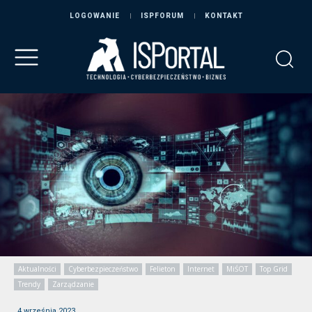
LOGOWANIE
ISPFORUM
KONTAKT
Aktualności
Cyberbezpieczeństwo
Felieton
Internet
MiŚOT
Top Grid
Trendy
Zarządzanie
4 września 2023