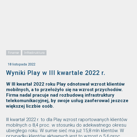
Finanse
Infrastruktura
18 listopada 2022
Wyniki Play w III kwartale 2022 r.
W III kwartał 2022 roku Play odnotował wzrost klientów
mobilnych, a to przełożyło się na wzrost przychodów.
Firma nadal pracuje nad rozbudową infrastruktury
telekomunikacyjnej, by swoje usług zaoferować jeszcze
większej liczbie osób.
III kwartał 2022 r. to dla Play wzrost raportowanych klientów
mobilnych o 8,4 proc. w stosunku do adekwatnego okresu
ubiegłego roku. W sumie sieć ma już 15,8 mln klientów. W
przypadku klientów aktywnych jest to wzrost o 5.6 proc.