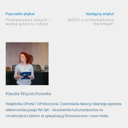
Poprzedni artykuł
Następny artykuł
Przetwarzanie danych –
MiŚOT-y na hackathonie
ważne gdzie to robisz
HackYeah!
Klaudia Wojciechowska
Redaktorka ISPortal i ISProfessional. Dziennikarka telewizji lokalnego operatora
telekomunikacyjnego Ret-Sat1. Absolwentka kulturoznawstwa na
Uniwersytecie Łódzkim ze specjalizacją filmoznawstwo i nowe media.