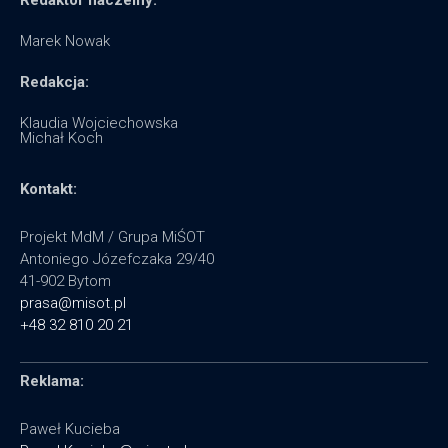
Marek Nowak
Redakcja:
Klaudia Wojciechowska
Michał Koch
Kontakt:
Projekt MdM / Grupa MiŚOT
Antoniego Józefczaka 29/40
41-902 Bytom
prasa@misot.pl
+48 32 810 20 21
Reklama:
Paweł Kucieba