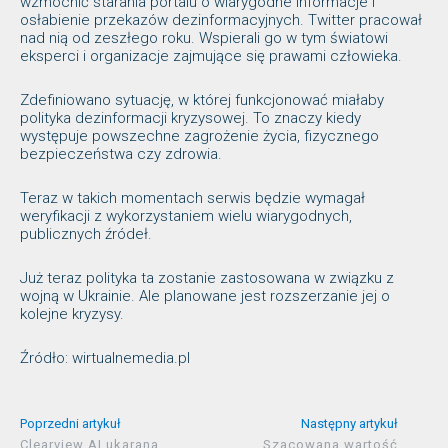
wzmocnić starania portalu o wiarygodne informacje i
osłabienie przekazów dezinformacyjnych. Twitter pracował
nad nią od zeszłego roku. Wspierali go w tym światowi
eksperci i organizacje zajmujące się prawami człowieka.
Zdefiniowano sytuację, w której funkcjonować miałaby
polityka dezinformacji kryzysowej. To znaczy kiedy
występuje powszechne zagrożenie życia, fizycznego
bezpieczeństwa czy zdrowia.
Teraz w takich momentach serwis będzie wymagał
weryfikacji z wykorzystaniem wielu wiarygodnych,
publicznych źródeł.
Już teraz polityka ta zostanie zastosowana w związku z
wojną w Ukrainie. Ale planowane jest rozszerzanie jej o
kolejne kryzysy.
Źródło: wirtualnemedia.pl
Poprzedni artykuł
Następny artykuł
Clearview AI ukarana
Szacowana wartość