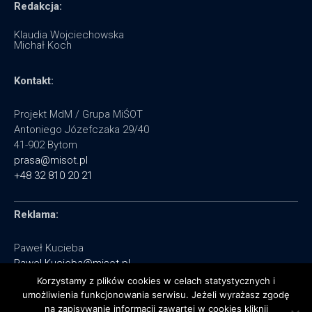
Redakcja:
Klaudia Wojciechowska
Michał Koch
Kontakt:
Projekt MdM / Grupa MiŚOT
Antoniego Józefczaka 29/40
41-902 Bytom
prasa@misot.pl
+48 32 810 20 21
Reklama:
Paweł Kucieba
Pawel.Kucieba@misot.pl
+48 602 495 064
Korzystamy z plików cookies w celach statystycznych i
umożliwienia funkcjonowania serwisu. Jeżeli wyrażasz zgodę
na zapisywanie informacji zawartej w cookies kliknij