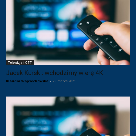
Telewizja i OTT
Jacek Kurski: wchodzimy w erę 4K
Klaudia Wojciechowska
-
29 marca 2021