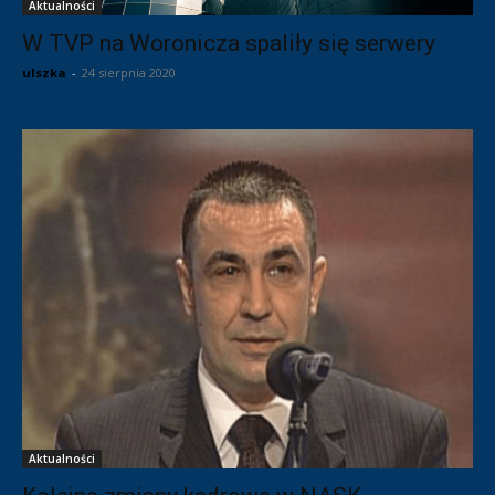
Aktualności
W TVP na Woronicza spaliły się serwery
ulszka
-
24 sierpnia 2020
Aktualności