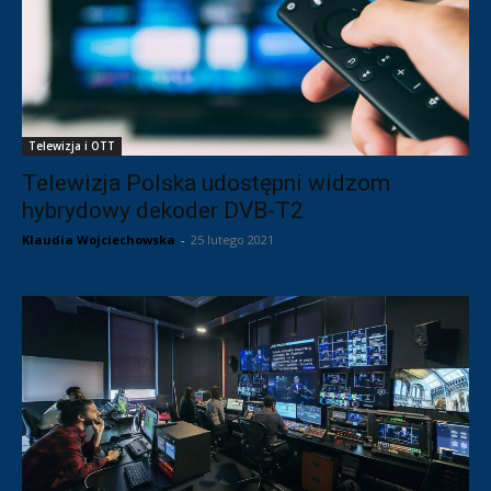
Telewizja i OTT
Telewizja Polska udostępni widzom
hybrydowy dekoder DVB-T2
Klaudia Wojciechowska
-
25 lutego 2021