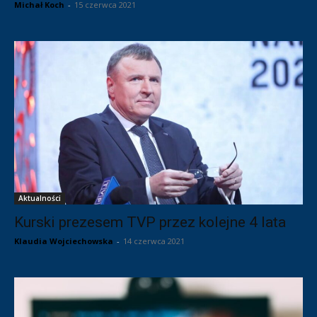
Michał Koch
-
15 czerwca 2021
Aktualności
Kurski prezesem TVP przez kolejne 4 lata
Klaudia Wojciechowska
-
14 czerwca 2021