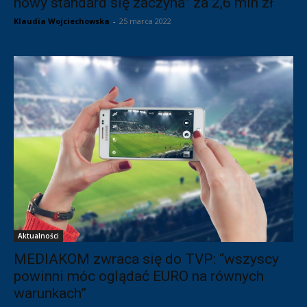
nowy standard się zaczyna” za 2,6 mln zł
Klaudia Wojciechowska
-
25 marca 2022
Aktualności
MEDIAKOM zwraca się do TVP: “wszyscy
powinni móc oglądać EURO na równych
warunkach”