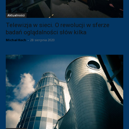
Aktualności
Telewizja w sieci. O rewolucji w sferze
badań oglądalności słów kilka
Michał Koch
-
28 sierpnia 2020