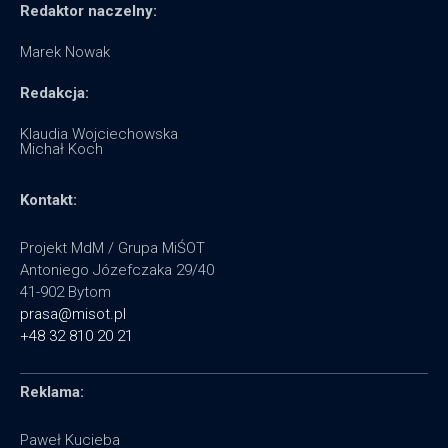
Redaktor naczelny:
Marek Nowak
Redakcja:
Klaudia Wojciechowska
Michał Koch
Kontakt:
Projekt MdM / Grupa MiŚOT
Antoniego Józefczaka 29/40
41-902 Bytom
prasa@misot.pl
+48 32 810 20 21
Reklama:
Paweł Kucieba