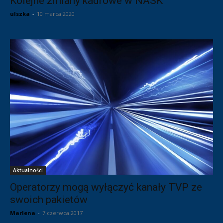
Kolejne zmiany kadrowe w NASK
ulszka
-
10 marca 2020
Aktualności
Operatorzy mogą wyłączyć kanały TVP ze
swoich pakietów
Marlena
-
7 czerwca 2017