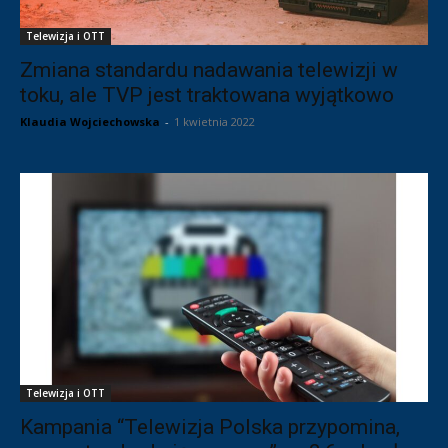
Telewizja i OTT
Zmiana standardu nadawania telewizji w
toku, ale TVP jest traktowana wyjątkowo
Klaudia Wojciechowska
-
1 kwietnia 2022
Telewizja i OTT
Kampania “Telewizja Polska przypomina,