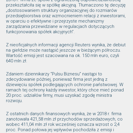
przekształciła się w spółkę akcyjną. Tłumaczono tę decyzję
„dostosowaniem struktury organizacyjnej do rozmiarów
przedsiębiorstwa oraz wzmocnieniem relacji z inwestorami,
w oparciu o efektywne i przejrzyste mechanizmy
zarządzania przewidziane w regulacjach dotyczących
funkcjonowania spółek akcyjnych”.
Z nieoficjalnych informacji agencji Reuters wynika, że debiut
na giełdzie może nastąpić jeszcze w bieżącym półroczu.
Wartość emisji jest szacowana na ok. 150 mln euro, czyli
640 mln zł.
Zdaniem dziennikarzy “Pulsu Biznesu” nastąpi to
zdecydowanie później, ponieważ firma jest jedną z
dziewięciu spółek podlegających ochronie państwowej. W
ramach tej ochrony każdy inwestor, który chce mieć ponad
20 proc. udziałów firmy, musi uzyskać zgodę ministra
rozwoju.
Z ostatnich danych finansowych wynika, że w 2018 r. firma
zanotowała 421,58 mln zł przychodów sprzedażowych, co
wobec 411,04 mln zł rok wcześniej oznacza wzrost o 2,4
proc. Ponad połowa jej wpływów pochodziła z emisji i