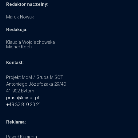
Redaktor naczelny:
Marek Nowak
Redakcja:
Klaudia Wojciechowska
Michał Koch
Kontakt:
Projekt MdM / Grupa MiŚOT
Antoniego Józefczaka 29/40
41-902 Bytom
prasa@misot.pl
+48 32 810 20 21
Reklama:
Paweł Kucieba