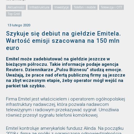
Aktualności
Infrastruktura
Inwestycje
Telefon i mobile
Telewizja i OTT
Top Grid
13 lutego 2020
Szykuje się debiut na giełdzie Emitela.
Wartość emisji szacowana na 150 mln
euro
Emitel może zadebiutować na giełdzie jeszcze w
bieżącym półroczu. Takie informacje podaje agencja
Reuters. Dziennikarze „Pulsu Biznesu” studzą emocje.
Uważają, że prace nad ofertą publiczną firmy są jeszcze
na zbyt wczesnym etapie, żeby operator mógł wejść na
parkiet tak szybko.
Firma Emitel jest właścicielem i operatorem ogólnopolskiej
infrastruktury nadawczej, która pozwala nadawcom
telewizyjnym i radiowym przekazywać sygnał. Umożliwia
również przesył sygnału telefonii komórkowej.
Emitel kontroluje amerykański fundusz Alinda. Na początku
2018 r. firma ze spółki z ograniczoną odpowiedzialnością