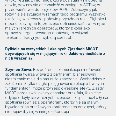
w toku, jednak z informacji, które posiadamy na obecną
chwilę, powinny się one znaleźć w zasięgu MiŚOTów, w
przeciwieństwie do projektów POPC. Zobaczymy jak
rozwinie się sytuacja w ramach tego programu. Wszystko
okaże się w pierwszej połowie przyszłego roku. Głęboko i
mocno liczymy na to, że część dofinansowań trafi w ręce
małych i średnich operatorów, którzy z kolei jako
sprawdzonego i pewnego dostawcę rozwiązań
telekomunikacyjnych wybiorą xbest.pl.
Byliście na wszystkich Lokalnych Zjazdach MiŚOT
obywających się w mijającym roki. Jakie wynieśliście z
nich wrażenia?
Szymon Sowa:
Bezpośrednia komunikacja i możliwość
spotkania twarzą w twarz z partnerami biznesowymi
niezmiennie mają dla nas duże znaczenie. Wychodzimy z
założenia, iż tylko ciągłe pielęgnowanie relacji o trwałych
fundamentach, może przynieść określone efekty. Zjazdy
MiŚOT przez swój lokalny charakter oraz fakt, iż kolejne
edycje odbyły się w różnych częściach kraju, umożliwiły nam
spotkania również z operatorami, którzy nie są stałymi
bywalcami na branżowych konferencjach oraz tymi, którzy
nie pojawiliby się w innej części kraju.