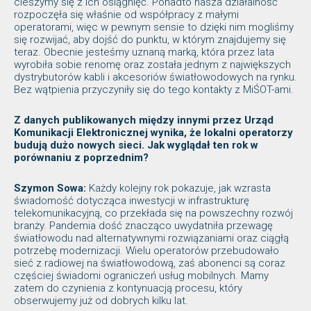
cieszymy się z ich osiągnięć. Ponadto nasza działalność
rozpoczęła się właśnie od współpracy z małymi
operatorami, więc w pewnym sensie to dzięki nim mogliśmy
się rozwijać, aby dojść do punktu, w którym znajdujemy się
teraz. Obecnie jesteśmy uznaną marką, która przez lata
wyrobiła sobie renomę oraz została jednym z największych
dystrybutorów kabli i akcesoriów światłowodowych na rynku.
Bez wątpienia przyczyniły się do tego kontakty z MiŚOT-ami.
Z danych publikowanych między innymi przez Urząd
Komunikacji Elektronicznej wynika, że lokalni operatorzy
budują dużo nowych sieci. Jak wyglądał ten rok w
porównaniu z poprzednim?
Szymon Sowa:
Każdy kolejny rok pokazuje, jak wzrasta
świadomość dotycząca inwestycji w infrastrukturę
telekomunikacyjną, co przekłada się na powszechny rozwój
branży. Pandemia dość znacząco uwydatniła przewagę
światłowodu nad alternatywnymi rozwiązaniami oraz ciągłą
potrzebę modernizacji. Wielu operatorów przebudowało
sieć z radiowej na światłowodową, zaś abonenci są coraz
częściej świadomi ograniczeń usług mobilnych. Mamy
zatem do czynienia z kontynuacją procesu, który
obserwujemy już od dobrych kilku lat.