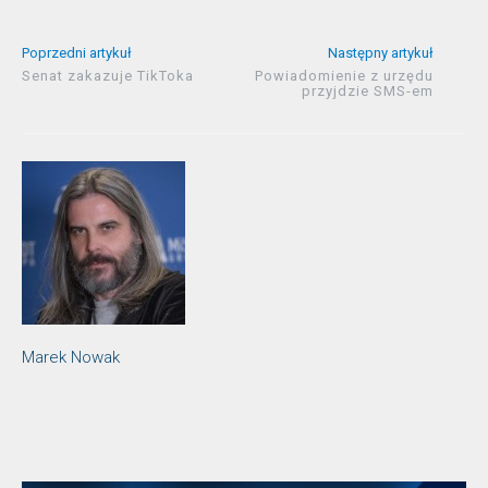
Poprzedni artykuł
Następny artykuł
Senat zakazuje TikToka
Powiadomienie z urzędu
przyjdzie SMS-em
Marek Nowak