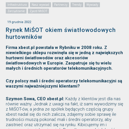
Infrastruktura
Nasz wywiad
Partnerzy
Trendy
Wywiady
Zarządzanie
Zjazd MiŚOT
19 grudnia 2022
Rynek MiŚOT okiem światłowodowych
hurtowników
Firma xbest.pl powstała w Rybniku w 2008 roku. Z
niewielkiego sklepu rozwinęła się w jedną z największych
hurtowni światłowodów oraz akcesoriów
światłowodowych w Europie. Zaopatruje się tu wielu
małych i średnich operatorów telekomunikacyjnych.
Czy polscy mali i średni operatorzy telekomunikacyjni są
waszymi najważniejszymi klientami?
Szymon Sowa, CEO xbest.pl:
Każdy z klientów jest dla nas
równie ważny. Jednak z uwagi na fakt, iż sami wywodzimy się
z MiŚOT-ów, a jedna ze spółek będących częścią grupy
xbest nadal się do nich zalicza, zdajemy sobie sprawę ile
trudności muszą pokonać mali i średni operatorzy, aby
zaistnieć oraz utrzymać się na rynku. Kibicujemy im i