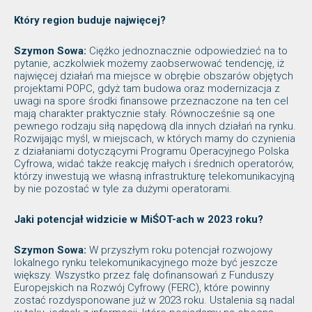
Który region buduje najwięcej?
Szymon Sowa:
Ciężko jednoznacznie odpowiedzieć na to
pytanie, aczkolwiek możemy zaobserwować tendencję, iż
najwięcej działań ma miejsce w obrębie obszarów objętych
projektami POPC, gdyż tam budowa oraz modernizacja z
uwagi na spore środki finansowe przeznaczone na ten cel
mają charakter praktycznie stały. Równocześnie są one
pewnego rodzaju siłą napędową dla innych działań na rynku.
Rozwijając myśl, w miejscach, w których mamy do czynienia
z działaniami dotyczącymi Programu Operacyjnego Polska
Cyfrowa, widać także reakcję małych i średnich operatorów,
którzy inwestują we własną infrastrukturę telekomunikacyjną
by nie pozostać w tyle za dużymi operatorami.
Jaki potencjał widzicie w MiŚOT-ach w 2023 roku?
Szymon Sowa:
W przyszłym roku potencjał rozwojowy
lokalnego rynku telekomunikacyjnego może być jeszcze
większy. Wszystko przez falę dofinansowań z Funduszy
Europejskich na Rozwój Cyfrowy (FERC), które powinny
zostać rozdysponowane już w 2023 roku. Ustalenia są nadal