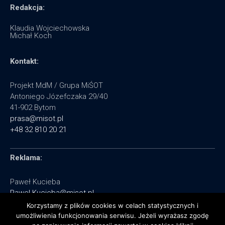
Redakcja:
Klaudia Wojciechowska
Michał Koch
Kontakt:
Projekt MdM / Grupa MiŚOT
Antoniego Józefczaka 29/40
41-902 Bytom
prasa@misot.pl
+48 32 810 20 21
Reklama:
Paweł Kucieba
Pawel.Kucieba@misot.pl
+48 602 495 064
Korzystamy z plików cookies w celach statystycznych i
umożliwienia funkcjonowania serwisu. Jeżeli wyrażasz zgodę