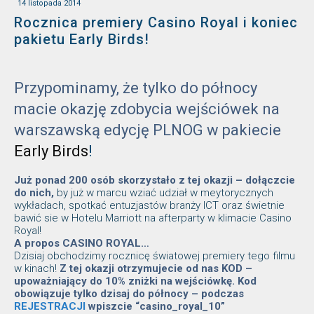
14 listopada 2014
Rocznica premiery Casino Royal i koniec
pakietu Early Birds!
Przypominamy, że tylko do północy
macie okazję zdobycia wejściówek na
warszawską edycję PLNOG w pakiecie
Early Birds
!
Już ponad 200 osób skorzystało z tej okazji – dołączcie
do nich,
by już w marcu wziać udział w meytorycznych
wykładach, spotkać entuzjastów branży ICT oraz świetnie
bawić sie w Hotelu Marriott na afterparty w klimacie Casino
Royal!
A propos CASINO ROYAL…
Dzisiaj obchodzimy rocznicę światowej premiery tego filmu
w kinach!
Z tej okazji otrzymujecie od nas KOD –
upoważniający do 10% zniżki na wejściówkę. Kod
obowiązuje tylko dzisaj do północy – podczas
REJESTRACJI
wpiszcie “casino_royal_10”