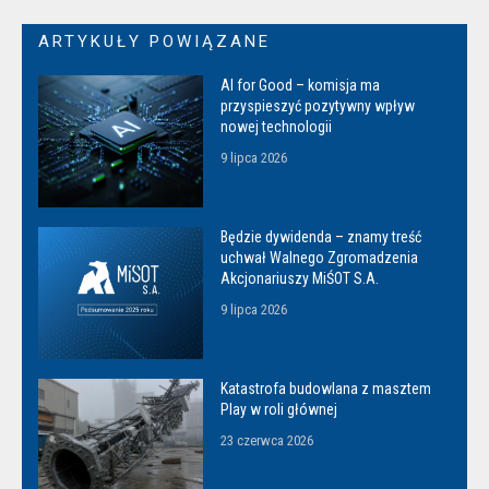
ARTYKUŁY POWIĄZANE
AI for Good – komisja ma
przyspieszyć pozytywny wpływ
nowej technologii
9 lipca 2026
Będzie dywidenda – znamy treść
uchwał Walnego Zgromadzenia
Akcjonariuszy MiŚOT S.A.
9 lipca 2026
Katastrofa budowlana z masztem
Play w roli głównej
23 czerwca 2026