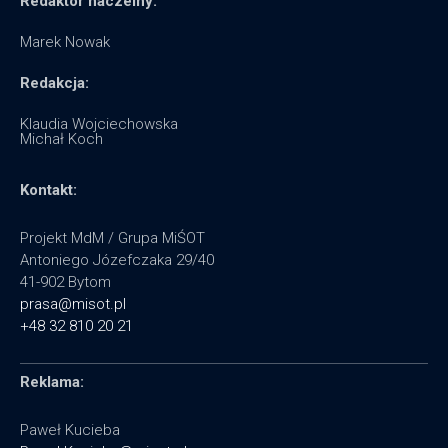
Redaktor naczelny:
Marek Nowak
Redakcja:
Klaudia Wojciechowska
Michał Koch
Kontakt:
Projekt MdM / Grupa MiŚOT
Antoniego Józefczaka 29/40
41-902 Bytom
prasa@misot.pl
+48 32 810 20 21
Reklama:
Paweł Kucieba