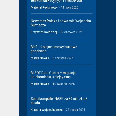
telekomunikacyjnych i sieciowych
Materiał Reklamowy
-
14 lipca 2026
Newsmax Polska i nowa rola Wojciecha
Surmacza
Krzysztof Kołodziej
-
17 czerwca 2026
MdF – kolejne umowy hurtowe
podpisane
Marek Nowak
-
2 czerwca 2026
MiŚOT Data Center – migracje,
uruchomienia, kolejny etap
Marek Nowak
-
14 kwietnia 2026
Superkomputer NASK za 30 mln zł już
działa
Klaudia Wojciechowska
-
27 marca 2026