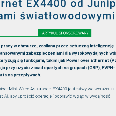
ernet EX4400 od Junip
tami światłowodowymi
pracy w chmurze, zasilana przez sztuczną inteligencję
wansowanymi zabezpieczeniami dla wysokowydajnych wd
ryzują się funkcjami, takimi jak Power over Ethernet (P
a przy użyciu zasad opartych na grupach (GBP), EVPN-
arta na przepływach.
niper Mist Wired Assurance, EX4400 jest łatwy we wdrażaniu,
st AI, aby uprościć operacje i poprawić wgląd w wydajność