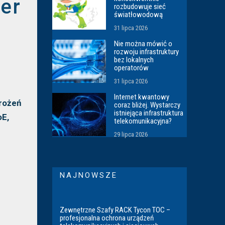
er
rozbudowuje sieć
światłowodową
31 lipca 2026
Nie można mówić o
rozwoju infrastruktury
bez lokalnych
operatorów
31 lipca 2026
Internet kwantowy
rożeń
coraz bliżej. Wystarczy
istniejąca infrastruktura
oE,
telekomunikacyjna?
29 lipca 2026
NAJNOWSZE
Zewnętrzne Szafy RACK Tycon TOC –
profesjonalna ochrona urządzeń