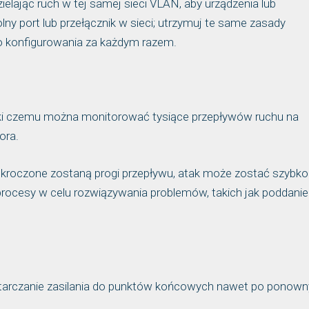
lając ruch w tej samej sieci VLAN, aby urządzenia lub
ny port lub przełącznik w sieci; utrzymuj te same zasady
o konfigurowania za każdym razem.
ięki czemu można monitorować tysiące przepływów ruchu na
ora.
ekroczone zostaną progi przepływu, atak może zostać szybko
cesy w celu rozwiązywania problemów, takich jak poddanie
ostarczanie zasilania do punktów końcowych nawet po ponow