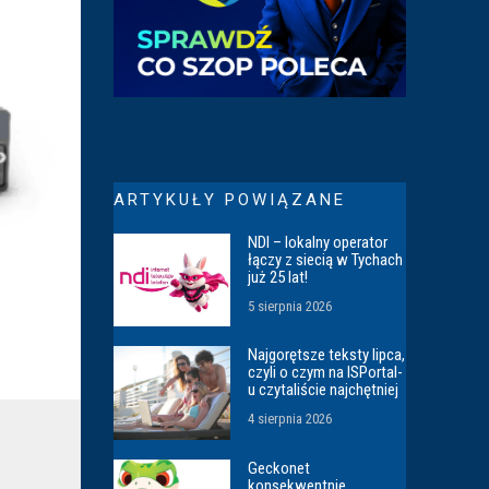
ARTYKUŁY POWIĄZANE
NDI – lokalny operator
łączy z siecią w Tychach
już 25 lat!
5 sierpnia 2026
Najgorętsze teksty lipca,
czyli o czym na ISPortal-
u czytaliście najchętniej
4 sierpnia 2026
Geckonet
konsekwentnie