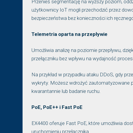
Przenieś segmentację na wyższy poziom, oddzie
użytkownicy IoT mogli przechodzić przez dowol
bezpieczeństwa bez konieczności ich ręczneg
Telemetria oparta na przepływie
Umożliwia analizę na poziomie przepływu, dz
przełączniku bez wpływu na wydajność proces
Na przykład w przypadku ataku DDoS, gdy prz
wykryty. Możesz wdrożyć zautomatyzowane pro
kwarantannie lub badanie ruchu.
PoE, PoE++ i Fast PoE
EX4400 oferuje Fast PoE, które umożliwia d
uruchomieniu przełącznika