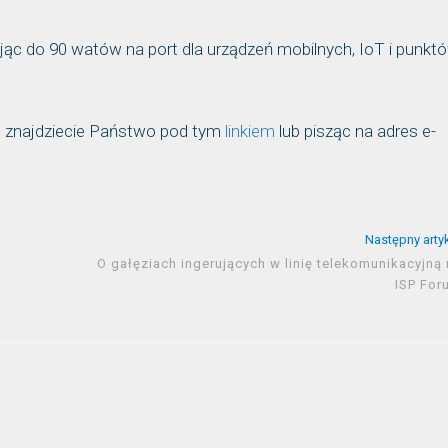
jąc do 90 watów na port dla urządzeń mobilnych, IoT i punkt
, znajdziecie Państwo pod tym
linkiem
lub pisząc na adres e-
Następny arty
O gałęziach ingerujących w linię telekomunikacyjną
ISP For