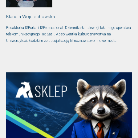
Klaudia Wojciechowska
Redaktorka ISPortal i ISProfessional. Dziennikarka telewizji lokalnego operatora
telekomunikacyjnego Ret-Sat1. Absolwentka kulturoznawstwa na
Uniwersytecie Łódzkim ze specjalizacją filmoznawstwo i nowe media.