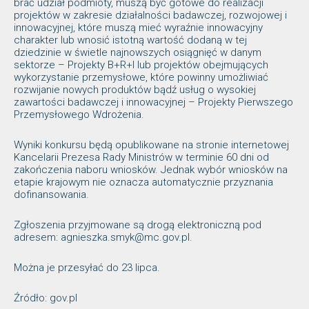
brać udział podmioty, muszą być gotowe do realizacji
projektów w zakresie działalności badawczej, rozwojowej i
innowacyjnej, które muszą mieć wyraźnie innowacyjny
charakter lub wnosić istotną wartość dodaną w tej
dziedzinie w świetle najnowszych osiągnięć w danym
sektorze – Projekty B+R+I lub projektów obejmujących
wykorzystanie przemysłowe, które powinny umożliwiać
rozwijanie nowych produktów bądź usług o wysokiej
zawartości badawczej i innowacyjnej – Projekty Pierwszego
Przemysłowego Wdrożenia.
Wyniki konkursu będą opublikowane na stronie internetowej
Kancelarii Prezesa Rady Ministrów w terminie 60 dni od
zakończenia naboru wniosków. Jednak wybór wniosków na
etapie krajowym nie oznacza automatycznie przyznania
dofinansowania.
Zgłoszenia przyjmowane są drogą elektroniczną pod
adresem: agnieszka.smyk@mc.gov.pl.
Można je przesyłać do 23 lipca.
Źródło: gov.pl