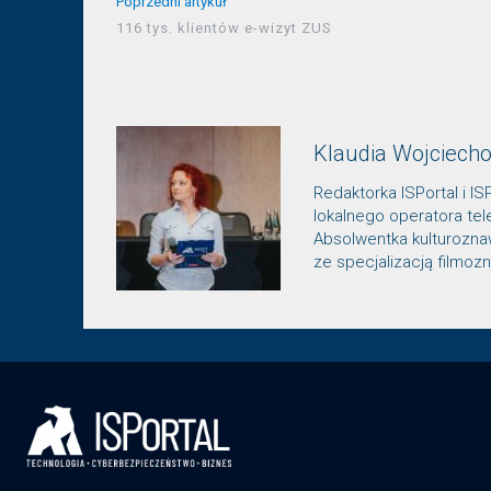
Poprzedni artykuł
116 tys. klientów e-wizyt ZUS
Klaudia Wojciech
Redaktorka ISPortal i IS
lokalnego operatora te
Absolwentka kulturozn
ze specjalizacją filmo