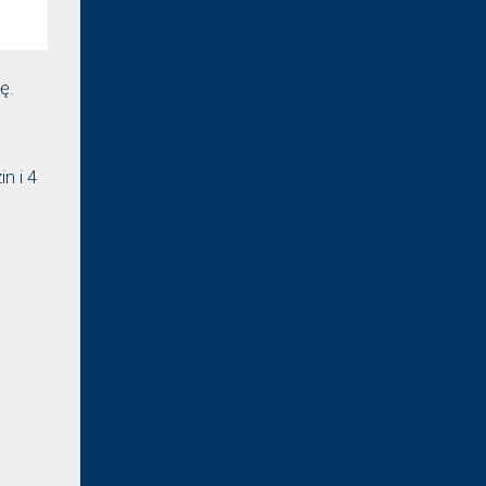
ę.
n i 4