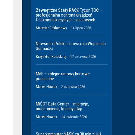
Zewnętrzne Szafy RACK Tycon TOC –
profesjonalna ochrona urządzeń
telekomunikacyjnych i sieciowych
Materiał Reklamowy
-
14 lipca 2026
Newsmax Polska i nowa rola Wojciecha
Surmacza
Krzysztof Kołodziej
-
17 czerwca 2026
MdF – kolejne umowy hurtowe
podpisane
Marek Nowak
-
2 czerwca 2026
MiŚOT Data Center – migracje,
uruchomienia, kolejny etap
Marek Nowak
-
14 kwietnia 2026
Superkomputer NASK za 30 mln zł już