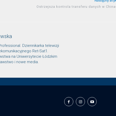
Następny arty
Ostrzejsza kontrola transferu danych w Chin
owska
Professional. Dziennikarka telewizji
lekomunikacyjnego Ret-Sat1.
awstwa na Uniwersytecie Łódzkim
znawstwo i nowe media.