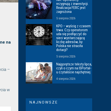
rezygnują z inwestycji.
Realizacja FERC jest
zagrożona
5 sierpnia 2026
KPO – wyścig z czasem
trwa. Czy operatorom
uda się podłączyć do
sieci wystarczającą
liczbę adresów, by
one na
Polska nie straciła
dotacji?
5 sierpnia 2026
Najgorętsze teksty lipca,
czyli o czym na ISPortal-
ycia –
u czytaliście najchętniej
4 sierpnia 2026
ycia w
NAJNOWSZE