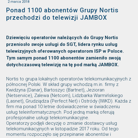
2 marca 2018
Ponad 1100 abonentów Grupy Nortis
przechodzi do telewizji JAMBOX
Dziewięciu operatorów należących do Grupy Nortis
przeniosło swoje usługi do SGT, lidera rynku usług
telewizyjnych oferowanych operatorom ISP w Polsce.
Tym samym ponad 1100 abonentów zamieniło swoją
dotychczasową telewizję na tę pod marką JAMBOX.
Nortis to grupa lokalnych operatorów telekomunikacyjnych z
północnej Polski. W skład grupy wchodzą m.in. firmy z
Kwidzyna (Danar), Bartoszyc (Bartnet), Jezioran
(Netservice), Zalewa (Netcom), Lidzbarka Warmińskiego
(Lasnet), Grudziądza (Perfect Net) i Ostródy (IWKD). Każda z
firm ma ponad 10 letnie doświadczenie w świadczeniu
usług teleinformatycznych. Pod jedną marką oferują
profesjonalne usługi telekomunikacyjne.
Operatorzy podjęli decyzję o zmianie dostawcy usług
telekomunikacyjnych w listopadzie 2017 roku. Od tego
momentu rozpoczęło się przepinanie abonentów i