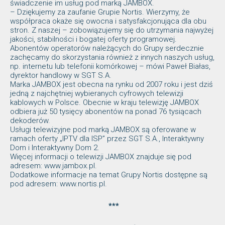
świadczenie im usług pod marką JAMBOX.
– Dziękujemy za zaufanie Grupie Nortis. Wierzymy, że
współpraca okaże się owocna i satysfakcjonująca dla obu
stron. Z naszej – zobowiązujemy się do utrzymania najwyżej
jakości, stabilności i bogatej oferty programowej.
Abonentów operatorów należących do Grupy serdecznie
zachęcamy do skorzystania również z innych naszych usług,
np. internetu lub telefonii komórkowej – mówi Paweł Białas,
dyrektor handlowy w SGT S.A.
Marka JAMBOX jest obecna na rynku od 2007 roku i jest dziś
jedną z najchętniej wybieranych cyfrowych telewizji
kablowych w Polsce. Obecnie w kraju telewizję JAMBOX
odbiera już 50 tysięcy abonentów na ponad 76 tysiącach
dekoderów.
Usługi telewizyjne pod marką JAMBOX są oferowane w
ramach oferty „IPTV dla ISP” przez SGT S.A., Interaktywny
Dom i Interaktywny Dom 2.
Więcej informacji o telewizji JAMBOX znajduje się pod
adresem: www.jambox.pl.
Dodatkowe informacje na temat Grupy Nortis dostępne są
pod adresem: www.nortis.pl.
***