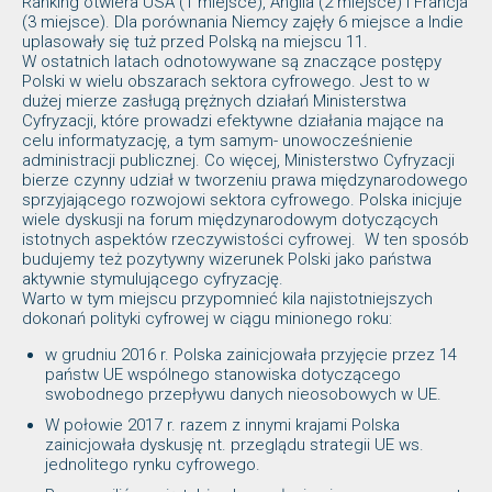
Ranking otwiera USA (1 miejsce), Anglia (2 miejsce) i Francja
(3 miejsce). Dla porównania Niemcy zajęły 6 miejsce a Indie
uplasowały się tuż przed Polską na miejscu 11.
W ostatnich latach odnotowywane są znaczące postępy
Polski w wielu obszarach sektora cyfrowego. Jest to w
dużej mierze zasługą prężnych działań Ministerstwa
Cyfryzacji, które prowadzi efektywne działania mające na
celu informatyzację, a tym samym- unowocześnienie
administracji publicznej. Co więcej, Ministerstwo Cyfryzacji
bierze czynny udział w tworzeniu prawa międzynarodowego
sprzyjającego rozwojowi sektora cyfrowego. Polska inicjuje
wiele dyskusji na forum międzynarodowym dotyczących
istotnych aspektów rzeczywistości cyfrowej. W ten sposób
budujemy też pozytywny wizerunek Polski jako państwa
aktywnie stymulującego cyfryzację.
Warto w tym miejscu przypomnieć kila najistotniejszych
dokonań polityki cyfrowej w ciągu minionego roku:
w grudniu 2016 r. Polska zainicjowała przyjęcie przez 14
państw UE wspólnego stanowiska dotyczącego
swobodnego przepływu danych nieosobowych w UE.
W połowie 2017 r. razem z innymi krajami Polska
zainicjowała dyskusję nt. przeglądu strategii UE ws.
jednolitego rynku cyfrowego.