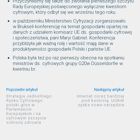
Przyczyniliśmy się także do zwołania pierwszego szczytu
Rady Europejskiej poświęconego wyłącznie kwestiom
cyfrowym, który odbył się we wrześniu tego roku.
w październiku Ministerstwo Cyfryzacji zorganizowało
w Brukseli konferencję na temat gospodarki opartej na
danych z udziałem komisarz UE ds. gospodarki cyfrowej
i społeczeństwa, pani Maryi Gabriel. Konferencja
przybliżyła jak ważną rolę i wartość mają dane w
produktywności gospodarki Polski i państw UE.
Polska była też po raz pierwszy obecna na spotkaniu
ministrów ds. cyfrowych grupy G20w Düsseldorfie w
kwietniu br.
Poprzedni artykuł
Następny artykuł
Strategia Jednolitego
Internet coraz bardziej
Rynku Cyfrowego:
pod kontrolą. UOKiK
polski głos w
zyska nowe narzędzie
Parlamencie
Europejskim i na
cyfrowym szczycie
ochrony zdrowia