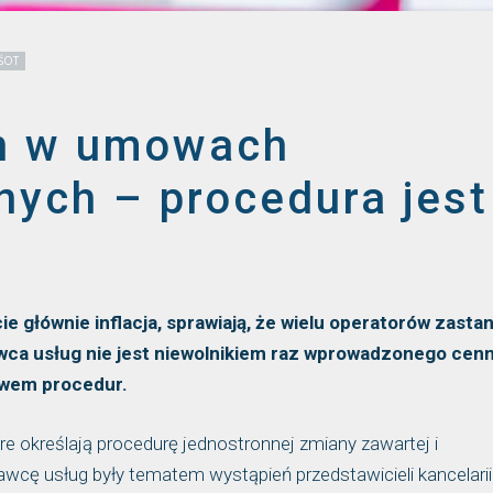
iŚOT
n w umowach
nych – procedura jest
e głównie inflacja, sprawiają, że wielu operatorów zasta
wca usług nie jest niewolnikiem raz wprowadzonego cenn
awem procedur.
e określają procedurę jednostronnej zmiany zawartej i
cę usług były tematem wystąpień przedstawicieli kancelarii