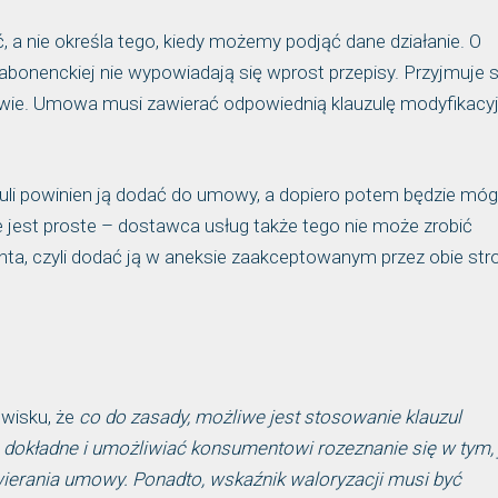
, a nie określa tego, kiedy możemy podjąć dane działanie. O
nenckiej nie wypowiadają się wprost przepisy. Przyjmuje si
e. Umowa musi zawierać odpowiednią klauzulę modyfikacy
uzuli powinien ją dodać do umowy, a dopiero potem będzie móg
e jest proste – dostawca usług także tego nie może zrobić
nta, czyli dodać ją w aneksie zaakceptowanym przez obie str
owisku, że
co do zasady, możliwe jest stosowanie klauzul
 dokładne i umożliwiać konsumentowi rozeznanie się w tym, 
ierania umowy. Ponadto, wskaźnik waloryzacji musi być