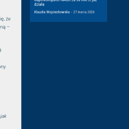
działa
Klaudia Wojciechowska
-
27 marca 2026
ę, że
jną –
ł
ony
jak