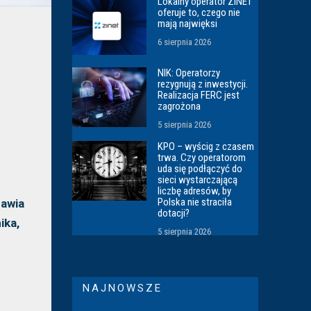
Lokalny operator ZINET
oferuje to, czego nie
mają najwięksi
6 sierpnia 2026
NIK: Operatorzy
rezygnują z inwestycji.
Realizacja FERC jest
zagrożona
5 sierpnia 2026
KPO – wyścig z czasem
trwa. Czy operatorom
uda się podłączyć do
sieci wystarczającą
liczbę adresów, by
Polska nie straciła
nawia
dotacji?
ika,
5 sierpnia 2026
NAJNOWSZE