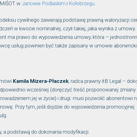
w MiŚOT w
Janowie Podlaskim
i
Kołobrzegu
.
odeksu cywilnego zawierają podstawę prawną waloryzacji cen
dczeń w kwocie nominalnej, czyli takiej, jaka wynika z umowy
.
lient ma prawo do wypowiedzenia umowy, która – jednostronn
awcę usług powinien być także zapisany w umowie abonencki
– mówi
Kamila Mizera-Płaczek
, radca prawny itB Legal – dok
odpowiednio wcześniej (doręczyć treść proponowanej zmiany
owadzeniem jej w życie) i drugi: musi pozwolić abonentowi n
mowę. Przy tym, jeśli dojdzie do wypowiedzenia promocyjnej
ulg.
y, a podstawą do dokonania modyfikacji.