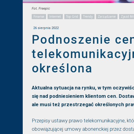
Fot. Freepic
Finanse
Internet
Top Grid
Trendy
Zarządzanie
Zjazd M
26 sierpnia 2022
Podnoszenie ce
telekomunikacyj
określona
Aktualna sytuacja na rynku, w tym oczywiści
się nad podniesieniem klientom cen. Dosta
ale musi też przestrzegać określonych pr
Przepisy ustawy prawo telekomunikacyjne, któr
obowiązującej umowy abonenckiej przez dostaw