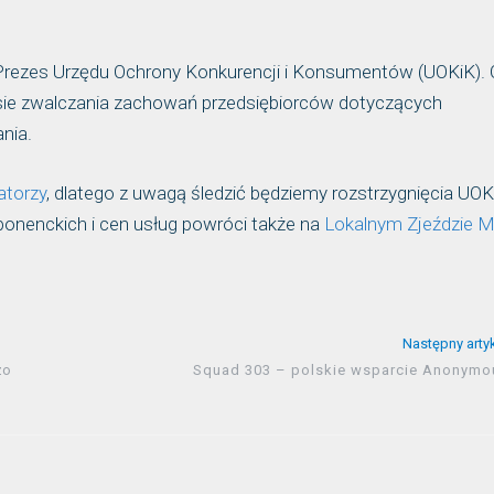
Prezes Urzędu Ochrony Konkurencji i Konsumentów (UOKiK). 
esie zwalczania zachowań przedsiębiorców dotyczących
nia.
atorzy
, dlatego z uwagą śledzić będziemy rozstrzygnięcia UO
onenckich i cen usług powróci także na
Lokalnym Zjeździe 
Następny arty
żo
Squad 303 – polskie wsparcie Anonymo