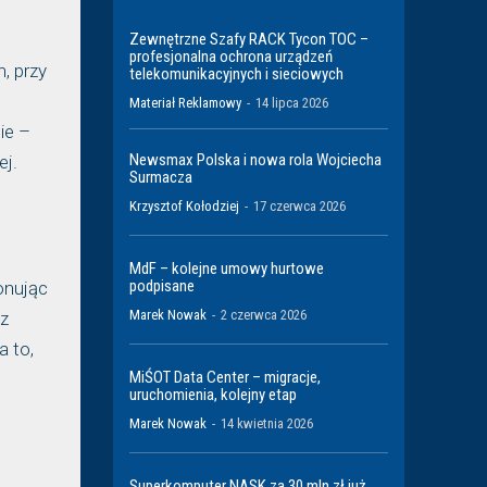
Zewnętrzne Szafy RACK Tycon TOC –
profesjonalna ochrona urządzeń
, przy
telekomunikacyjnych i sieciowych
Materiał Reklamowy
-
14 lipca 2026
ie –
Newsmax Polska i nowa rola Wojciecha
ej.
Surmacza
Krzysztof Kołodziej
-
17 czerwca 2026
MdF – kolejne umowy hurtowe
podpisane
onując
Marek Nowak
-
2 czerwca 2026
 z
a to,
MiŚOT Data Center – migracje,
uruchomienia, kolejny etap
Marek Nowak
-
14 kwietnia 2026
Superkomputer NASK za 30 mln zł już