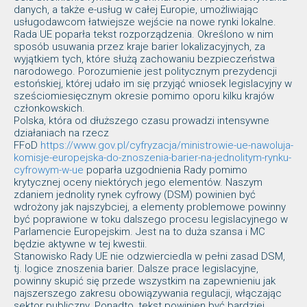
danych, a także e-usług w całej Europie, umożliwiając
usługodawcom łatwiejsze wejście na nowe rynki lokalne.
Rada UE poparła tekst rozporządzenia. Określono w nim
sposób usuwania przez kraje barier lokalizacyjnych, za
wyjątkiem tych, które służą zachowaniu bezpieczeństwa
narodowego. Porozumienie jest politycznym prezydencji
estońskiej, której udało im się przyjąć wniosek legislacyjny w
sześciomiesięcznym okresie pomimo oporu kilku krajów
członkowskich.
Polska, która od dłuższego czasu prowadzi intensywne
działaniach na rzecz
FFoD
https://www.gov.pl/cyfryzacja/ministrowie-ue-nawoluja-
komisje-europejska-do-znoszenia-barier-na-jednolitym-rynku-
cyfrowym-w-ue
poparła uzgodnienia Rady pomimo
krytycznej oceny niektórych jego elementów. Naszym
zdaniem jednolity rynek cyfrowy (DSM) powinien być
wdrożony jak najszybciej, a elementy problemowe powinny
być poprawione w toku dalszego procesu legislacyjnego w
Parlamencie Europejskim. Jest na to duża szansa i MC
będzie aktywne w tej kwestii.
Stanowisko Rady UE nie odzwierciedla w pełni zasad DSM,
tj. logice znoszenia barier. Dalsze prace legislacyjne,
powinny skupić się przede wszystkim na zapewnieniu jak
najszerszego zakresu obowiązywania regulacji, włączając
sektor publiczny. Ponadto, tekst powinien być bardziej