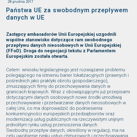
28 grudnia 2017
Państwa UE za swobodnym przepływem
danych w UE
Zastępcy ambasadorów Unii Europejskiej uzgodnili
wspólne stanowisko dotyczące ram swobodnego
przepływu danych nieosobowych w Unii Europejskiej
(FFoD). Droga do negocjacji tekstu z Parlamentem
Europejskim została otwarta.
Celem wniosku legislacyjnego jest rozwiązanie problemu
polegającego na istnieniu barier lokalizacyjnych (prawnych i
pośrednich jako praktyki obrotu gospodarczego),
zmuszających firmy do przechowywania danych w
granicach krajowych. Wraz z obowiązującymi już przepisami
dotyczącymi danych osobowych nowe środki umożliwią
przechowywanie i przetwarzanie danych nieosobowych w
całej Unii, co ma doprowadzić do podniesienia
konkurencyjności europejskich przedsiębiorstw oraz
modernizacji usług publicznych na rzeczywistym unijnym
jednolitym rynku usług przenoszenia danych.
Swobodny przepływ danych, określony w regulacji, ma na
celu uwolnienie rynku usług chmurowych i przechowywania