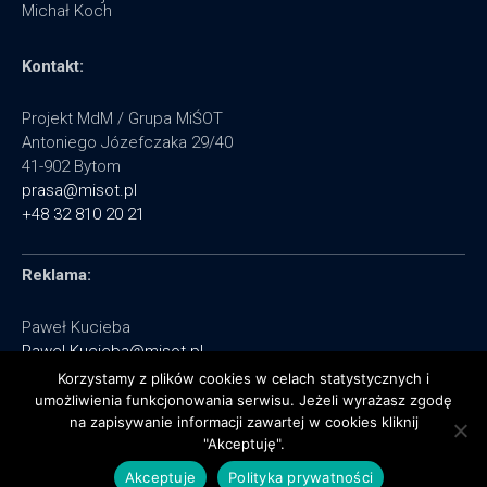
Michał Koch
Kontakt:
Projekt MdM / Grupa MiŚOT
Antoniego Józefczaka 29/40
41-902 Bytom
prasa@misot.pl
+48 32 810 20 21
Reklama:
Paweł Kucieba
Pawel.Kucieba@misot.pl
+48 602 495 064
Korzystamy z plików cookies w celach statystycznych i
umożliwienia funkcjonowania serwisu. Jeżeli wyrażasz zgodę
na zapisywanie informacji zawartej w cookies kliknij
"Akceptuję".
Akceptuje
Polityka prywatności