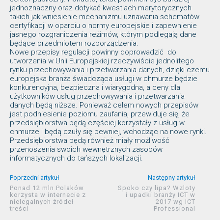
jednoznaczny oraz dotykać kwestiach merytorycznych
takich jak wniesienie mechanizmu uznawania schematów
certyfikacji w oparciu o normy europejskie i zapewnienie
jasnego rozgraniczenia reżimów, którym podlegają dane
będące przedmiotem rozporządzenia.
Nowe przepisy regulacji powinny doprowadzić do
utworzenia w Unii Europejskiej rzeczywiście jednolitego
rynku przechowywania i przetwarzania danych, dzięki czemu
europejska branża świadcząca usługi w chmurze będzie
konkurencyjna, bezpieczna i wiarygodna, a ceny dla
użytkowników usług przechowywania i przetwarzania
danych będą niższe. Ponieważ celem nowych przepisów
jest podniesienie poziomu zaufania, przewiduje się, że
przedsiębiorstwa będą częściej korzystały z usług w
chmurze i będą czuły się pewniej, wchodząc na nowe rynki.
Przedsiębiorstwa będą również miały możliwość
przenoszenia swoich wewnętrznych zasobów
informatycznych do tańszych lokalizacji.
Poprzedni artykuł
Następny artykuł
Ponad 12 mln Polaków
Spoko czy lipa? Wzloty
korzysta w internecie z
i upadki branży ICT w
nielegalnych źródeł
2017 wg ICT
treści
Professional