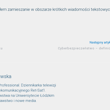
asłem zamieszanie w obszarze krótkich wiadomości tekstowyc
Następny arty
ku
Cyberbezpieczeństwo – definic
owska
Professional. Dziennikarka telewizji
lekomunikacyjnego Ret-Sat1.
awstwa na Uniwersytecie Łódzkim
znawstwo i nowe media.