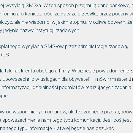
rej wysyłają SMS-a. W ten sposób przejmują dane bankowe, 
 informują o konieczności zapłaty za przesyłkę przez podany 
lczyć, ale nie wiadomo, w jakim stopniu. Możliwe bowiem, że
 jedynie nazwy instytucji rządowych.
dpłatnego wysyłania SMS-ów przez administrację rządową,
KRUS.
 tak, jak klienta obsługują firmy. W biznesie powiadomienie
y upowszechnić w usługach dla obywateli – mówił minister
J
informatyzacji działalności podmiotów realizujących zadania
jne.
ów od wspomnianych organów, ale też zachęcić przestępców
 spowszechnienie nam tego typu komunikacji. Jeśli coś jest
a tego typu informacje. Łatwiej będzie nas oszukać.