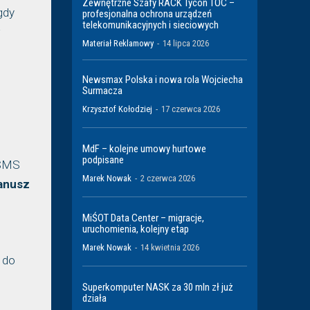
Zewnętrzne Szafy RACK Tycon TOC –
gdy
profesjonalna ochrona urządzeń
telekomunikacyjnych i sieciowych
w
Materiał Reklamowy
-
14 lipca 2026
Newsmax Polska i nowa rola Wojciecha
Surmacza
Krzysztof Kołodziej
-
17 czerwca 2026
MdF – kolejne umowy hurtowe
podpisane
 SMS
Marek Nowak
-
2 czerwca 2026
anusz
MiŚOT Data Center – migracje,
uruchomienia, kolejny etap
Marek Nowak
-
14 kwietnia 2026
 do
Superkomputer NASK za 30 mln zł już
działa