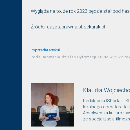
Wygląda na to, że rok 2023 będzie stał pod h
Źródło: gazetaprawna.pl, sekurak.pl
Poprzedni artykuł
Podsumowania działań Cyfryzacji KPRM w 2022 ro
Klaudia Wojciech
Redaktorka ISPortal i IS
lokalnego operatora te
Absolwentka kulturozn
ze specjalizacją filmo