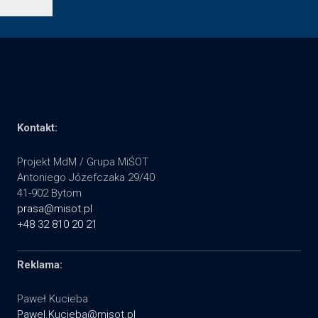
Kontakt:
Projekt MdM / Grupa MiŚOT
Antoniego Józefczaka 29/40
41-902 Bytom
prasa@misot.pl
+48 32 810 20 21
Reklama:
Paweł Kucieba
Pawel.Kucieba@misot.pl