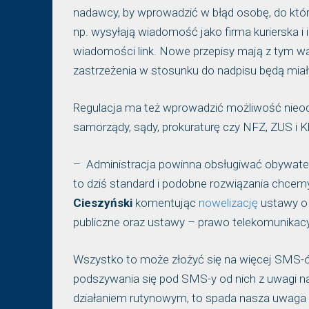
nadawcy, by wprowadzić w błąd osobę, do któ
np. wysyłają wiadomość jako firma kurierska i
wiadomości link. Nowe przepisy mają z tym wa
zastrzeżenia w stosunku do nadpisu będą miały
Regulacja ma też wprowadzić możliwość nieo
samorządy, sądy, prokuraturę czy NFZ, ZUS i 
– Administracja powinna obsługiwać obywatela
to dziś standard i podobne rozwiązania chcem
Cieszyński
komentując
nowelizację
ustawy o 
publiczne oraz ustawy – prawo telekomunikacy
Wszystko to może złożyć się na więcej SMS-
podszywania się pod SMS-y od nich z uwagi na
działaniem rutynowym, to spada nasza uwaga n