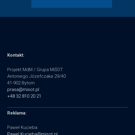
Kontakt:
Projekt MdM / Grupa MiŚOT
Antoniego Józefczaka 29/40
41-902 Bytom
prasa@misot.pl
+48 32 810 20 21
Reklama:
Paweł Kucieba
Pawel.Kucieba@misot.pl