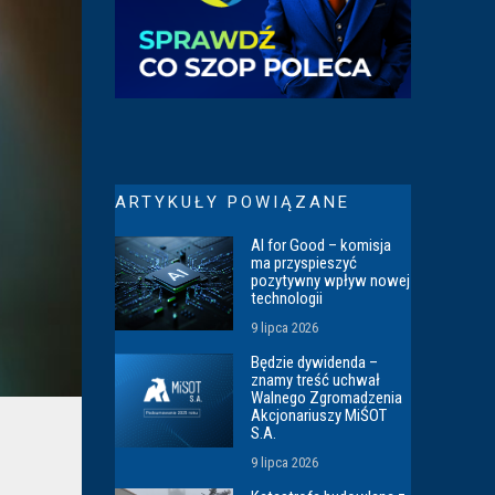
ARTYKUŁY POWIĄZANE
AI for Good – komisja
ma przyspieszyć
pozytywny wpływ nowej
technologii
9 lipca 2026
Będzie dywidenda –
znamy treść uchwał
Walnego Zgromadzenia
Akcjonariuszy MiŚOT
S.A.
9 lipca 2026