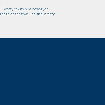
r. Tworzy teksty o najnowszych
rbezpieczeństwie i polskiej branży