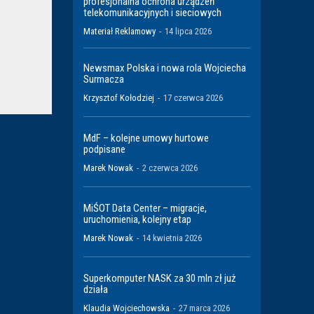
profesjonalna ochrona urządzeń
telekomunikacyjnych i sieciowych
Materiał Reklamowy
-
14 lipca 2026
Newsmax Polska i nowa rola Wojciecha
Surmacza
Krzysztof Kołodziej
-
17 czerwca 2026
MdF – kolejne umowy hurtowe
podpisane
Marek Nowak
-
2 czerwca 2026
MiŚOT Data Center – migracje,
uruchomienia, kolejny etap
Marek Nowak
-
14 kwietnia 2026
Superkomputer NASK za 30 mln zł już
działa
Klaudia Wojciechowska
-
27 marca 2026