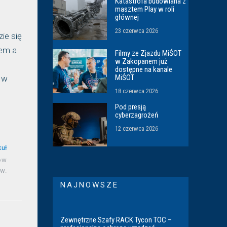
Katastrofa budowlana z
masztem Play w roli
głównej
23 czerwca 2026
ie się
iem a
Filmy ze Zjazdu MiŚOT
w Zakopanem już
dostępne na kanale
MiŚOT
t w
18 czerwca 2026
Pod presją
cyberzagrożeń
12 czerwca 2026
kuł
ów
ów.
NAJNOWSZE
Zewnętrzne Szafy RACK Tycon TOC –