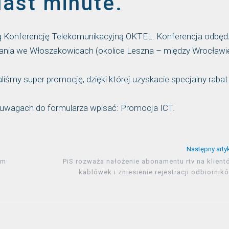
last minute.
 Konferencję Telekomunikacyjną OKTEL. Konferencja odbędz
kania we Włoszakowicach (okolice Leszna – między Wrocław
liśmy super promocję, dzięki której uzyskacie specjalny raba
 uwagach do formularza wpisać: Promocja ICT.
Następny arty
ym
PiS rozważa nałożenie abonamentu rtv na klient
kablówek i zniesienie rejestracji odbiornik