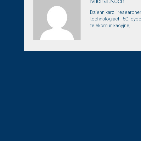
Michal.Koch
Dziennikarz i researche
technologiach, 5G, cybe
telekomunikacyjnej.