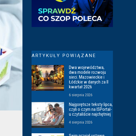
ARTYKUŁY POWIĄZANE
Dwa województwa,
dwa modele rozwoju
sieci. Mazowieckie i
Łódzkie w danych za II
kwartał 2026
6 sierpnia 2026
Najgorętsze teksty lipca,
czyli o czym na ISPortal-
u czytaliście najchętniej
4 sierpnia 2026
Sejm przyjął ustawę