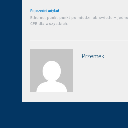
Poprzedni artykuł
Ethernet punkt-punkt po miedzi lub świetle – jedn
CPE dla wszystkich.
Przemek