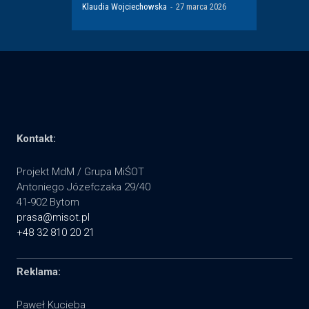
Klaudia Wojciechowska
-
27 marca 2026
Kontakt:
Projekt MdM / Grupa MiŚOT
Antoniego Józefczaka 29/40
41-902 Bytom
prasa@misot.pl
+48 32 810 20 21
Reklama:
Paweł Kucieba