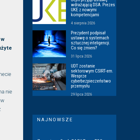
wdrażającą DSA. Prezes
UKE z nowymi
kompetencjami
4 sierpnia 2026
Prezydent podpisał
ustawę o systemach
 w
sztucznej inteligencji.
użyte
Co się zmieni?
31 lipca 2026
UDT zostanie
sektorowym CSIRT-em.
necie
Wesprze
cyberbezpieczeństwo
przemysłu
na nie
29 lipca 2026
 w
z
NAJNOWSZE