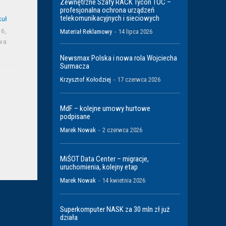
Zewnętrzne Szafy RACK Tycon TOC –
profesjonalna ochrona urządzeń
telekomunikacyjnych i sieciowych
kuł
6,
Materiał Reklamowy
-
14 lipca 2026
wa
Newsmax Polska i nowa rola Wojciecha
Surmacza
Krzysztof Kołodziej
-
17 czerwca 2026
MdF – kolejne umowy hurtowe
podpisane
Marek Nowak
-
2 czerwca 2026
MiŚOT Data Center – migracje,
uruchomienia, kolejny etap
Marek Nowak
-
14 kwietnia 2026
Superkomputer NASK za 30 mln zł już
działa