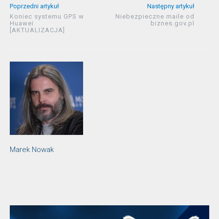
Poprzedni artykuł
Następny artykuł
Koniec systemu GPS w
Niebezpieczne maile od
Huawei
biznes.gov.pl
[AKTUALIZACJA]
Marek Nowak