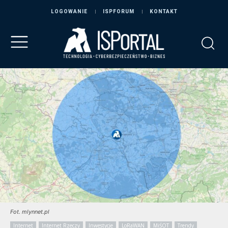
LOGOWANIE
ISPFORUM
KONTAKT
Fot. mlynnet.pl
Internet
Internet Rzeczy
Inwestycje
LoRaWAN
MiŚOT
Trendy