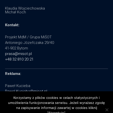
Klaudia Wojciechowska
Michał Koch
Kontakt:
Projekt MdM / Grupa MiŚOT
Antoniego Józefczaka 29/40
41-902 Bytom
prasa@misot.pl
+48 32 810 20 21
Reklama:
Paweł Kucieba
Pawel.Kucieba@misot.pl
+48 602 495 064
Korzystamy z plików cookies w celach statystycznych i
umożliwienia funkcjonowania serwisu. Jeżeli wyrażasz zgodę
na zapisywanie informacji zawartej w cookies kliknij
"Akceptuję".