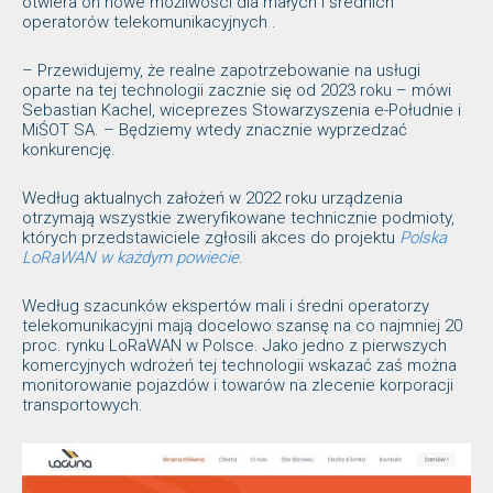
otwiera on nowe możliwości dla małych i średnich
operatorów telekomunikacyjnych .
– Przewidujemy, że realne zapotrzebowanie na usługi
oparte na tej technologii zacznie się od 2023 roku – mówi
Sebastian Kachel, wiceprezes Stowarzyszenia e-Południe i
MiŚOT SA. – Będziemy wtedy znacznie wyprzedzać
konkurencję.
Według aktualnych założeń w 2022 roku urządzenia
otrzymają wszystkie zweryfikowane technicznie podmioty,
których przedstawiciele zgłosili akces do projektu
Polska
LoRaWAN w każdym powiecie
.
Według szacunków ekspertów mali i średni operatorzy
telekomunikacyjni mają docelowo szansę na co najmniej 20
proc. rynku LoRaWAN w Polsce. Jako jedno z pierwszych
komercyjnych wdrożeń tej technologii wskazać zaś można
monitorowanie pojazdów i towarów na zlecenie korporacji
transportowych.